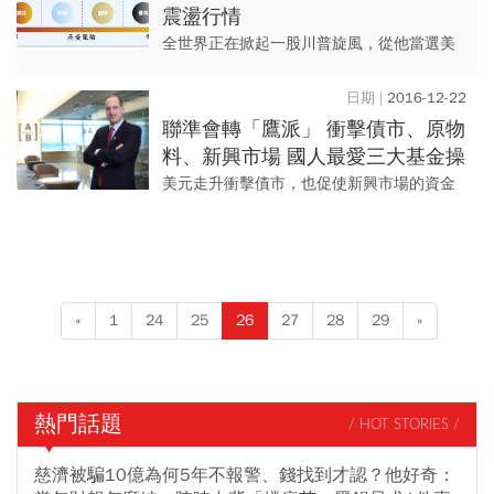
震盪行情
全世界正在掀起一股川普旋風，從他當選美
國總統的那一刻起，美元飆升、美股狂漲，
全球市場驚天動地大洗牌；投資人該如何善
2016-12-22
用最簡單的ＥＴＦ來跟上這一...
聯準會轉「鷹派」 衝擊債市、原物
料、新興市場 國人最愛三大基金操
盤手 這樣看升息
美元走升衝擊債市，也促使新興市場的資金
大量撤回美國、原物料價格下跌，《今周
刊》整理三檔明星基金經理人如何因應升
息？提供投資人判讀這回合升息強...
«
1
24
25
26
27
28
29
»
熱門話題
/ HOT STORIES /
慈濟被騙10億為何5年不報警、錢找到才認？他好奇：