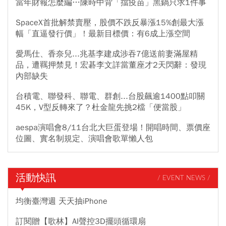
當年財報怎麼編…陳時中背「擋疫苗」黑鍋只求1件事
SpaceX首批解禁賣壓，股價不跌反暴漲15%創最大漲
幅「直逼發行價」！最新目標價：有6成上漲空間
愛馬仕、香奈兒...兆基李建成涉吞7億送前妻滿屋精
品，遭羈押禁見！宏碁李文詳當董座才2天閃辭：發現
內部缺失
台積電、聯發科、聯電、群創...台股飆逾1400點叩關
45K，V型反轉來了？杜金龍先挑2檔「便當股」
aespa演唱會8/11台北大巨蛋登場！開唱時間、票價座
位圖、實名制規定、演唱會歌單懶人包
活動快訊
/ EVENT NEWS /
均衡臺灣週 天天抽iPhone
訂閱贈【歌林】AI聲控3D擺頭循環扇