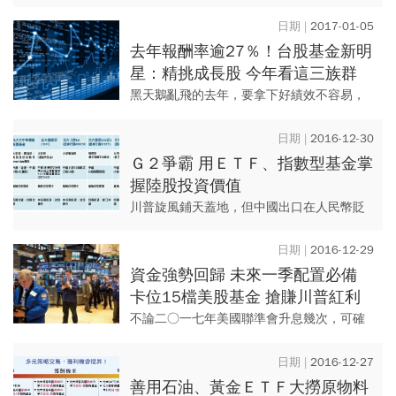
星是哪些？我們向生技股投資高手、承銷龍
頭券商負責人、國內指標性生技股基金經理
2017-01-05
人探詢，他們給了值得參考的...
去年報酬率逾27％！台股基金新明
星：精挑成長股 今年看這三族群
黑天鵝亂飛的去年，要拿下好績效不容易，
安聯台灣科技基金經理人廖哲宏，資歷不
深，報酬率卻大勝同類基金，他的心法是：
2016-12-30
順勢而為，依市場變化，拿出因...
Ｇ２爭霸 用ＥＴＦ、指數型基金掌
握陸股投資價值
川普旋風鋪天蓋地，但中國出口在人民幣貶
值效應下正充滿機會，沉寂已久的陸股是否
有機會蓄勢上漲？投資人該如何善用簡易工
2016-12-29
具來跟上這一股中、美爭霸風...
資金強勢回歸 未來一季配置必備
卡位15檔美股基金 搶賺川普紅利
不論二○一七年美國聯準會升息幾次，可確
定的是，只要利率循環往上，美股就會持續
走強；未來一年，通膨是投資最大變數，升
2016-12-27
息是必要手段，美元勢必升值...
善用石油、黃金ＥＴＦ大撈原物料