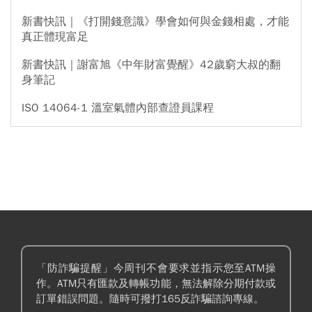
新書快訊｜《打開錢意識》學會如何與金錢相處，才能
真正體現富足
新書快訊｜謝富旭《中年財富覺醒》42歲窮大叔的翻
身筆記
ISO 14064-1 溫室氣體內部查證員課程
「防詐騙提醒」今周刊不會要求並指示您至ATM操
作。ATM只有匯款及轉帳功能，無法解除分期付款或
訂單錯誤問題。隨時可撥打165反詐騙諮詢專線。