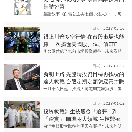
集體智慧
童話故事《白雪公主與七個小矮人》中，每
位小矮人個性都不相同，但在故事中又各司
其職、合作無間，將自己的長處發揮到極
2017-02-16
致，共同完成許多困難的任務。...
跟上川普多空行情 在台股市場也能
賺 一次搞懂美國股、匯、債ETF
川普儼然成了當前市場投資顯學，未來及時
參與美國股債匯市行情，都將有一定利潤可
期。 在以美國為操作核心下，先釐清ETF投
2017-01-12
資工具，進出才能得心...
新制上路 先釐清投資目標再找標的
達人教戰 台股定期定額怎麼買才賺
一月十六日起，投資人可定期定額買股，但
初期券商多以ETF為主要申辦標的；財子學堂
創辦人林成蔭建議，隨著未來標的增加，投
2017-01-12
資人應先釐清存股目的，...
投資教戰》生技股從「追夢」到
「踏實」 瞄準兩大領域 生技醫療
新趨勢 哪些台廠搶得到？
台灣生技股大跌後的明天在哪裡？未來的明