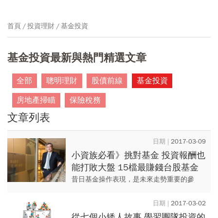
首頁
投資理財
基金投資
基金投資最新與熱門精選文章
全部
聰明理財
股債前線
基金投資
房地產掃瞄
保險稅務
文章列表
2017-03-09
小資族必看》挑對基金 投資報酬也
能打敗大盤 15檔最賺錢台股基金
20年不敗的祕密
昔日基金操作表現，是未來走勢重要的參
考。過去20年，投資人若每月定期定額１萬
元，就有15檔台股基金，能夠幫你累積超過
2017-03-02
400萬元，這些基金值得...
從七個小矮人故事 學習團隊投資的