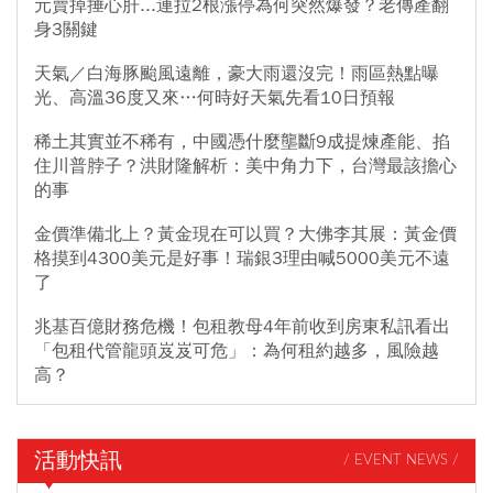
元賣掉捶心肝...連拉2根漲停為何突然爆發？老傳產翻
身3關鍵
天氣／白海豚颱風遠離，豪大雨還沒完！雨區熱點曝
光、高溫36度又來…何時好天氣先看10日預報
稀土其實並不稀有，中國憑什麼壟斷9成提煉產能、掐
住川普脖子？洪財隆解析：美中角力下，台灣最該擔心
的事
金價準備北上？黃金現在可以買？大佛李其展：黃金價
格摸到4300美元是好事！瑞銀3理由喊5000美元不遠
了
兆基百億財務危機！包租教母4年前收到房東私訊看出
「包租代管龍頭岌岌可危」：為何租約越多，風險越
高？
活動快訊
/ EVENT NEWS /