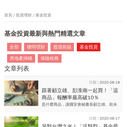
首頁
投資理財
基金投資
基金投資最新與熱門精選文章
全部
聰明理財
股債前線
基金投資
房地產掃瞄
保險稅務
文章列表
2020-08-18
跟著顧立雄、彭淮南一起買！「這
商品」報酬率最高破10％
是什麼商品，讓國安會秘書長顧立雄、前央
行總裁彭淮南、金管會主委黃天牧都甘心每
月定期定額投資？基富通平台上的九檔好享
2020-08-17
退P級別基金成立一年，報酬...
另類台灣之光！「這類型」基金受