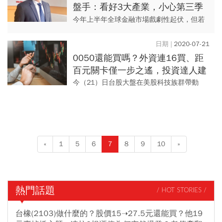
盤手：看好3大產業，小心第三季
出現股市「大魔王」
今年上半年全球金融市場戲劇性起伏，但若
以結算至6月30日的上半年成績來看，不少基
金經理人都能繳出明顯超越大盤的報酬率；
2020-07-21
而統一全球新科技基金無...
0050還能買嗎？外資連16買、距
百元關卡僅一步之遙，投資達人建
議這樣操作
今（21）日台股大盤在美股科技族群帶動
下，於盤中衝上12450.16點，改寫30年來新
高，也帶動元大台灣50（0050）收漲
2.44%、收在...
«
1
5
6
7
8
9
10
»
熱門話題
/ HOT STORIES /
台橡(2103)做什麼的？股價15➝27.5元還能買？他19