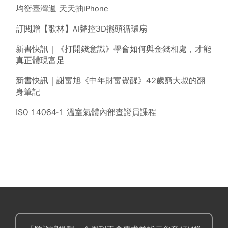
均衡臺灣週 天天抽iPhone
訂閱贈【歌林】AI聲控3D擺頭循環扇
新書快訊｜《打開錢意識》學會如何與金錢相處，才能
真正體現富足
新書快訊｜謝富旭《中年財富覺醒》42歲窮大叔的翻
身筆記
ISO 14064-1 溫室氣體內部查證員課程