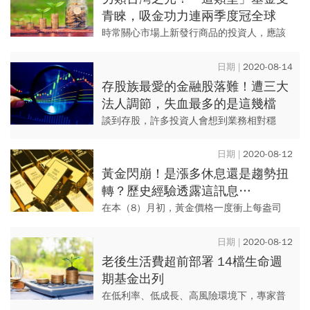
青睞，吸金功力連兩季度冠全球
時常關心市場上新發行商品的投資人，應該
很難不注意到，近期有許多股票或債券基金
都會加上「永續」或「ESG」（環境、社會
2020-08-14
與公司治理）的字眼，顯示...
存股族最愛的金融股落難！遭三大
法人調節，失血最多的是這幾檔
談到存股，許多投資人會想到業務相對穩
定、股票價格較親民的金融股，但受全球央
行刻意營造低利環境的衝擊，台股金融股今
2020-08-12
年前7月獲利年減率，多半都達...
黃金閃崩！是漲多休息還是趨勢扭
轉？歷史經驗透露這訊息…
在本（8）月初，黃金價格一度衝上每盎司
2055美元的歷史最高價，甚至有分析師喊出
未來3年內黃金上看4000美元；然而，就在
2020-08-12
俄羅斯批准全球首款...
老後生活費超前部署 14檔生命週
期基金出列
在低利率、低成長、高風險環境下，專家普