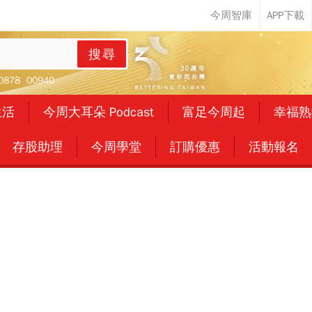
搜尋
0878
00940
生活
今周大耳朵 Podcast
富足今周起
幸福熟
存股助理
今周學堂
訂購優惠
活動報名