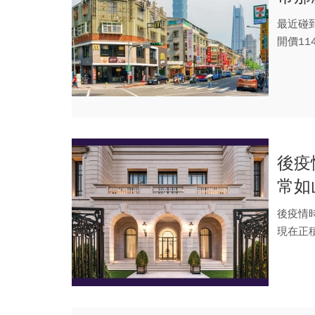
最近碰
開價1
著問殺價.
後疫
常如
後疫情
現在正
增值的機