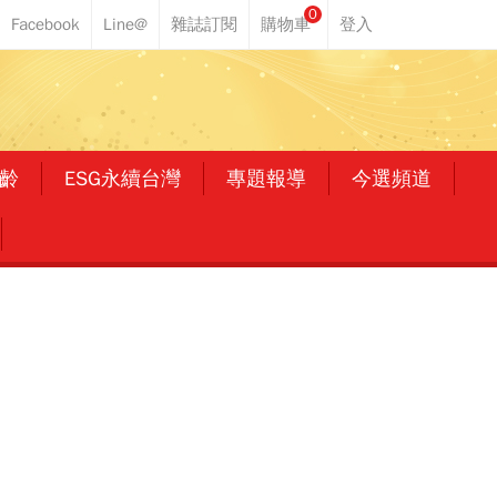
0
齡
ESG永續台灣
專題報導
今選頻道