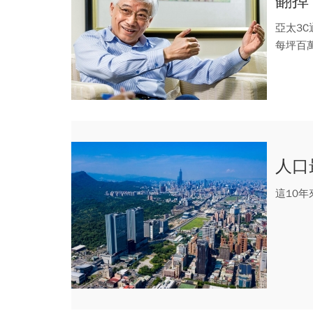
翻掉
亞太3
每坪百
港？
人口
這10年