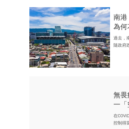
南港
為何
過去，
隨政府
成交價，
無畏
一「
在COV
控制得