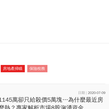
房地產掃瞄
保險稅務
2020-07-09
1145萬卻只給殺價5萬塊…為什麼最近房
麼熱？專家解析市場8股洶湧資金