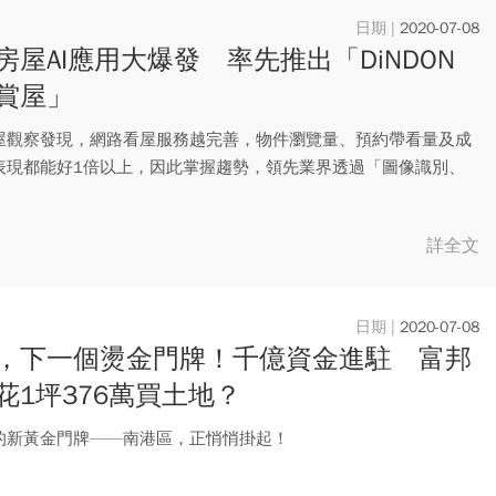
2020-07-08
房屋AI應用大爆發 率先推出「DiNDON
賞屋」
屋觀察發現，網路看屋服務越完善，物件瀏覽量、預約帶看量及成
表現都能好1倍以上，因此掌握趨勢，領先業界透過「圖像識別、
等A...
詳全文
2020-07-08
，下一個燙金門牌！千億資金進駐 富邦
花1坪376萬買土地？
的新黃金門牌——南港區，正悄悄掛起！