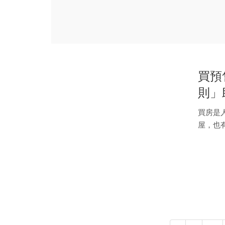
「亞...
買預
則」
買房是
屋，也
碰到施工