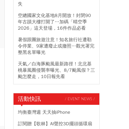
失
空總國家文化基地8月開放！封閉90
年古蹟大樓打開了…加碼「晴空季
2026」這天登場，16件作品必看
暑假跟團旅遊注意！知名旅行社遭勒
令停業、9家遭廢止或撤照…觀光署完
整黑名單曝光
天氣／白海豚颱風最新路徑！北北基
桃暴風圈侵襲率曝光、8/7颱風假？三
颱怎麼走，10日報先看
活動快訊
/ EVENT NEWS /
均衡臺灣週 天天抽iPhone
訂閱贈【歌林】AI聲控3D擺頭循環扇