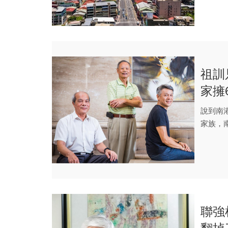
祖訓
家擁
說到南
家族，
聯強