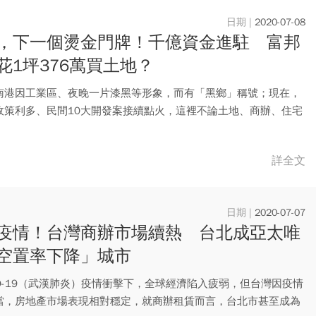
2020-07-08
，下一個燙金門牌！千億資金進駐 富邦
花1坪376萬買土地？
南港因工業區、夜晚一片漆黑等形象，而有「黑鄉」稱號；現在，
政策利多、民間10大開發案接續點火，這裡不論土地、商辦、住宅
竟...
詳全文
2020-07-07
疫情！台灣商辦市場續熱 台北成亞太唯
空置率下降」城市
ID-19（武漢肺炎）疫情衝擊下，全球經濟陷入疲弱，但台灣因疫情
當，房地產市場表現相對穩定，就商辦租賃而言，台北市甚至成為