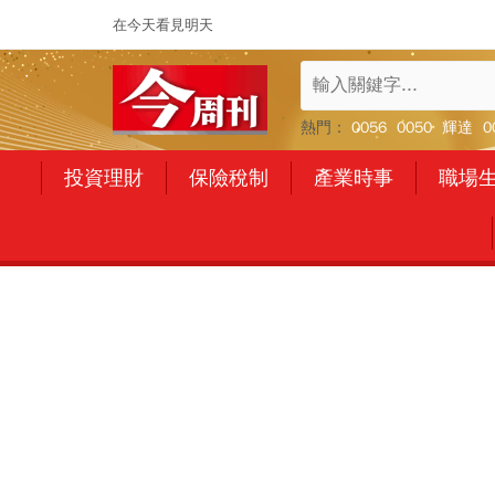
在今天看見明天
熱門：
0056
0050
輝達
0
投資理財
保險稅制
產業時事
職場