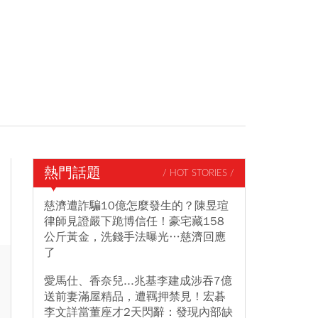
熱門話題
/ HOT STORIES /
慈濟遭詐騙10億怎麼發生的？陳昱瑄
律師見證嚴下跪博信任！豪宅藏158
公斤黃金，洗錢手法曝光…慈濟回應
了
愛馬仕、香奈兒...兆基李建成涉吞7億
送前妻滿屋精品，遭羈押禁見！宏碁
李文詳當董座才2天閃辭：發現內部缺