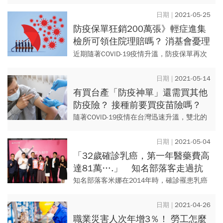
刻劃消防員的職場點滴，也讓不少觀眾起了
共鳴，也開始思考「不知明天先來，還是意
2021-05-25
外先來」，若不幸意外降臨，...
防疫保單狂銷200萬張》輕症進集
檢所可領住院理賠嗎？ 消基會憂理
賠爭議 業者這樣說…
近期隨著COVID-19疫情升溫，防疫保單再次
掀起銷售熱潮。金管會保險局統計，截至今
年5月17日為止，整體產險業防疫保單新契約
2021-05-14
件數高達289...
有買台產「防疫神單」還需買其他
防疫險？ 接種前要買疫苗險嗎？
專家：在「這種」狀況下不用
隨著COVID-19疫情在台灣迅速升溫，雙北的
防疫警戒甚至已提升至第三級，近幾日都連
續增加逾百例本土案例，未來疫情恐怕仍持
2021-05-04
續拉警報。 ...
「32歲確診乳癌，第一年醫藥費高
達81萬….」 知名部落客走過抗
癌路 最有體悟的是「這件事」
知名部落客米娜在2014年時，確診罹患乳癌
一期，那年她才32歲、新婚3個月，原本對於
未來新生活的期待，瞬間被病魔擊潰。 米娜
2021-04-26
當時心情只...
職業災害人次年增3％！ 勞工怎麼