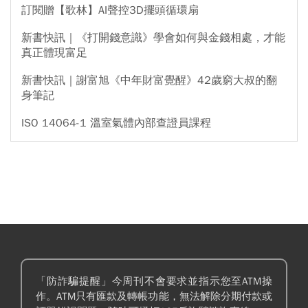
訂閱贈【歌林】AI聲控3D擺頭循環扇
新書快訊｜《打開錢意識》學會如何與金錢相處，才能
真正體現富足
新書快訊｜謝富旭《中年財富覺醒》42歲窮大叔的翻
身筆記
ISO 14064-1 溫室氣體內部查證員課程
「防詐騙提醒」今周刊不會要求並指示您至ATM操
作。ATM只有匯款及轉帳功能，無法解除分期付款或