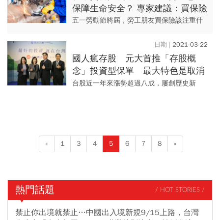
保障生命安全？ 專家建議：買保險
首重意外傷害險
五一勞動節將屆，勞工朋友買保險該注重什
麼？ 日前台南一位66歲男子，上完大夜班後
繞路前去吃鹹粥，沒想到卻在返家路途中發
2021-03-22
生車禍，導致骨折...
國人瘋存股 元大首推「存股概
念」投資型保單 最大特色是取消
「此限制」
台股近一年來漲勢超過八成，屢創歷史新
高，台灣經濟後市也持續看好，吸引不少年
輕人進入台股市場投資，「存股」更成為新
的投資顯學。 金融業者...
«
1
3
4
5
6
7
8
»
熱門話題
/ HOT STORIES /
禁止你出境就禁止…中國出入境新規9/15上路，台灣