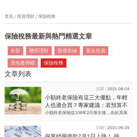
首頁
投資理財
保險稅務
保險稅務最新與熱門精選文章
全部
聰明理財
股債前線
基金投資
房地產掃瞄
保險稅務
文章列表
2021-08-04
小額終老保險有這三大優點，年輕
人也適合買？專家建議：若預算不
足，先從「定期險」補足保障
小額終老保險從106年2月推出後，由於其保
單的保費便宜、免體檢等低投保門檻，廣受
民眾喜愛，甚至已成為高齡長者欲投保保險
2021-06-29
時的熱門選擇之一。 ...
保單紓困借款7月1日上路！ 持