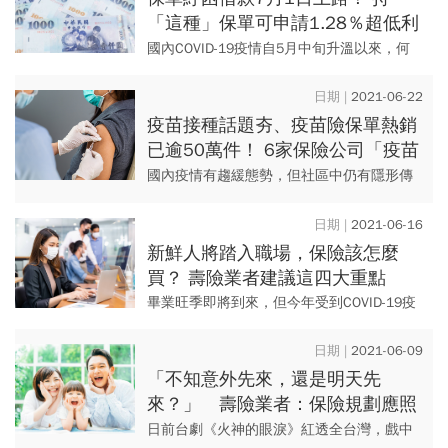
「這種」保單可申請1.28％超低利
率、最高10萬元借款
國內COVID-19疫情自5月中旬升溫以來，何
時能解除三級警戒，不確定因素還很大，且
明顯衝擊許多民眾的生計。 繼日前政府推出
2021-06-22
勞工紓困貸...
疫苗接種話題夯、疫苗險保單熱銷
已逾50萬件！ 6家保險公司「疫苗
保單」內容一次看
國內疫情有趨緩態勢，但社區中仍有隱形傳
播鏈存在，仍大意不得。 全國各縣市疫苗開
打後，預期未來待疫苗陸續到位，將開始大
2021-06-16
規模施打，但打完疫...
新鮮人將踏入職場，保險該怎麼
買？ 壽險業者建議這四大重點
畢業旺季即將到來，但今年受到COVID-19疫
情影響，可能將對多數社會新鮮人的就職時
間造成衝擊。 據人力銀行調查，今年約9成
2021-06-09
應屆畢業生...
「不知意外先來，還是明天先
來？」 壽險業者：保險規劃應照
年齡層這樣買
日前台劇《火神的眼淚》紅透全台灣，戲中