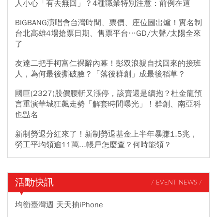
人小心「有去無回」？4種職業特別注意：前例在這
BIGBANG演唱會台灣時間、票價、座位圖出爐！實名制
台北高雄4場搶票日期、售票平台…GD/大聲/太陽全來
了
友達二把手柯富仁裸辭內幕！彭双浪親自找回來的接班
人，為何最後撕破臉？「落後群創」成最後稻草？
國巨(2327)股價腰斬又漲停，該賣還是續抱？杜金龍預
言重演華城狂飆走勢「解套時間曝光」！群創、南亞科
也點名
新制勞退分紅來了！新制勞退基金上半年暴賺1.5兆，
勞工平均領逾11萬...帳戶怎麼查？何時能領？
活動快訊
/ EVENT NEWS /
均衡臺灣週 天天抽iPhone