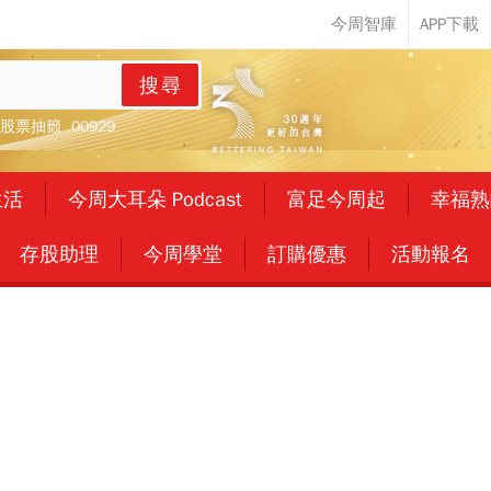
搜尋
股票抽籤
00929
生活
今周大耳朵 Podcast
富足今周起
幸福熟
存股助理
今周學堂
訂購優惠
活動報名