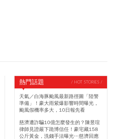
熱門話題
/ HOT STORIES /
天氣／白海豚颱風最新路徑圖「陸警
準備」！豪大雨紫爆影響時間曝光，
颱風假機率多大，10日報先看
慈濟遭詐騙10億怎麼發生的？陳昱瑄
律師見證嚴下跪博信任！豪宅藏158
公斤黃金，洗錢手法曝光…慈濟回應