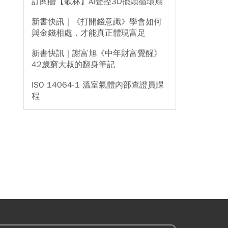
訂閱贈【歌林】AI聲控3D擺頭循環扇
新書快訊｜《打開錢意識》學會如何
與金錢相處，才能真正體現富足
新書快訊｜謝富旭《中年財富覺醒》
42歲窮大叔的翻身筆記
ISO 14064-1 溫室氣體內部查證員課
程