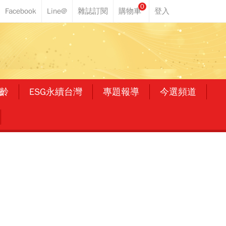
0
齡
ESG永續台灣
專題報導
今選頻道