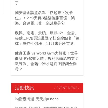
了
國安基金護盤名單「存起來下次卡
位」！279天買8檔翻倍賺百億：鴻
海、台達電...唯一金融股是它
欣興、南電、景碩、臻鼎-KY、金居、
尖點...PCB買誰最賺？杜金龍點名「這
檔」爆炸性強漲，11月末升段首選
健身工廠 vs World Gym大解密！世界
健身-KY營收大勝，獲利卻輸給柏文？
教練課、會籍…誰才是真正賺錢金雞
母？
活動快訊
/ EVENT NEWS /
均衡臺灣週 天天抽iPhone