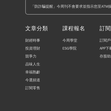
「防詐騙提醒」今周刊不會要求並指示您至ATM
文章分類
課程報名
訂
財經時事
今周學堂
訂閱戶
投資理財
ESG學院
APP下
競爭力
存股助
品味人生
幸福熟齡
今選頻道
訂閱零售