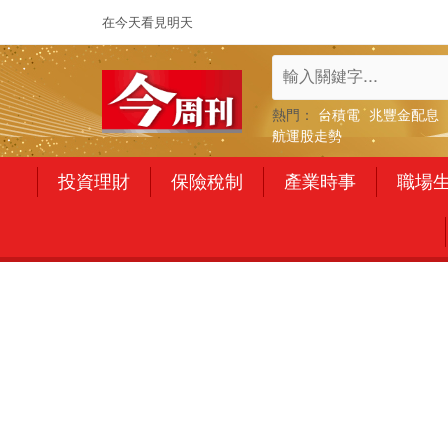
在今天看見明天
熱門：
台積電
兆豐金配息
航運股走勢
投資理財
保險稅制
產業時事
職場