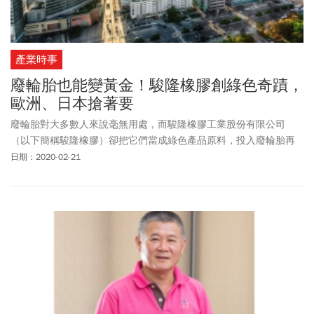
產業時事
廢輪胎也能變黃金！駿隆橡膠創綠色奇蹟，
歐洲、日本搶著要
廢輪胎對大多數人來說毫無用處，而駿隆橡膠工業股份有限公司
（以下簡稱駿隆橡膠）卻把它們當成綠色產品原料，投入廢輪胎再
製加工超過30年，透過貿協及網路尋找海外商機，把產製出來的綠
日期：2020-02-21
色成品外銷到日本、歐洲、南亞等地。