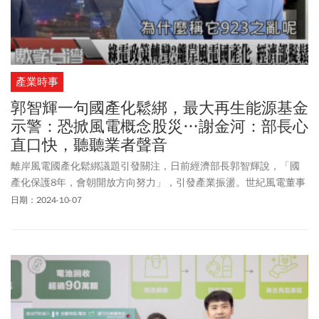
產業時事
郭智輝一句國產化鬆綁，最大再生能源基金
示警：恐掀風電概念股災…謝金河：部長心
直口快，聽聽業者聲音
離岸風電國產化鬆綁議題引發關注，日前經濟部長郭智輝說，「國
產化保護8年，會朝開放方向努力」，引發產業振盪。世紀風電董事
長賴文祥在謝金河節目《數字台灣》上憂心說，這樣會讓過去八年
日期：2024-10-07
的累積都成泡沫，只會嘉惠到正要起步的韓國。全球最大再生能源
基金、哥本哈根基礎建設基金（CIP）區域總裁許乃文也直言，不能
因為部長個人言論，造成大家對政策的擔心、風電概念股股災，甚
至數家本土廠商面臨危機。「銀行也要借貸給這些本土廠商，一旦
斷鏈，對我國經濟影響嚴重，甚至質疑這個政黨到底有沒有延續？
為什麼政策不延續」？許乃文說，台灣GDP是被許多護國大山、傳
產、資通產業撐起，他們都需要大宗綠電，但2025、2026年綠電都