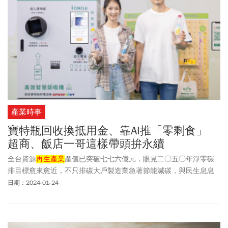
賣給台積電，「台灣真的不缺電，但缺綠電」。謝金河表示，請來
這些來賓，也讓經濟部長郭智輝稍微上一下課，知道這個產業跟半
導體不一樣，給業者吐吐口水、發表心聲。「部長心直口快，恐衝
擊銀行體系、經濟部官員和產業生態。」
產業時事
寶特瓶回收換抵用金、靠AI推「零剩食」
超商、飯店一哥這樣帶頭拚永續
全台資源
再生產業
產值已突破七七六億元，眼見二○五○年淨零碳
排目標愈來愈近，不只排碳大戶製造業急著節能減碳，與民生息息
相關的服務業也早就動起來。看超商一哥統一超、飯店龍頭台北晶
日期：2024-01-24
華酒店如何分別靠資源回收、降低剩食，讓消費者動口不動手，在
享受的同時，也能實踐永續價值。