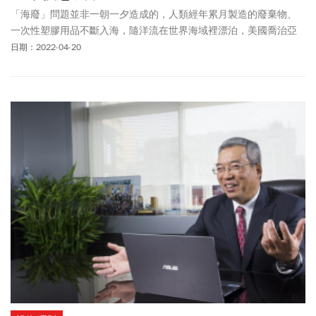
「海廢」問題並非一朝一夕造成的，人類經年累月製造的廢棄物、
一次性塑膠用品不斷入海，隨洋流在世界海域裡漂泊，美國喬治亞
大學工程學院的研究揭露公布，每年有800萬噸塑膠流入海中。去年
日期：2022-04-20
《今周刊》踏查全台，嘗試揭露海廢「台灣版」的來源，今年再度
踏上舊地，看看除了「清理」外，我們還有什麼解決之道？