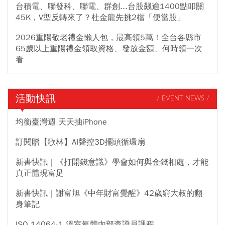
台積電、聯發科、聯電、群創...台股飆逾1400點叩關
45K，V型反轉來了？杜金龍先挑2檔「便當股」
2026重陽敬老禮金懶人包，最高領5萬！全台各縣市
65歲以上重陽禮金領取資格、發放金額、何時領一次
看
活動快訊
/ EVENT NEWS /
均衡臺灣週 天天抽iPhone
訂閱贈【歌林】AI聲控3D擺頭循環扇
新書快訊｜《打開錢意識》學會如何與金錢相處，才能
真正體現富足
新書快訊｜謝富旭《中年財富覺醒》42歲窮大叔的翻
身筆記
ISO 14064-1 溫室氣體內部查證員課程