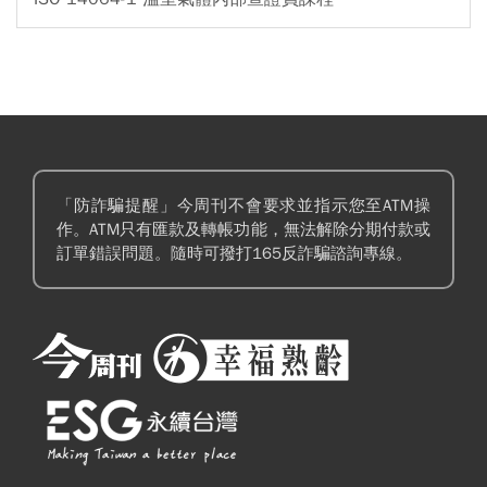
「防詐騙提醒」今周刊不會要求並指示您至ATM操
作。ATM只有匯款及轉帳功能，無法解除分期付款或
訂單錯誤問題。隨時可撥打165反詐騙諮詢專線。