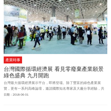
產業時事
台灣國際循環經濟展 看見零廢棄產業願景
綠色盛典 九月開跑
台灣最大循環經濟展示平台，即將登場。除了豐富的綠色產業展
覽，更有一系列高峰論壇，邀請國際知名專家及大廠分享經驗，共
創台灣循環經濟大未來。
日期：2018-06-01