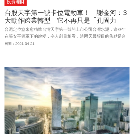
投資理財
台股天字第一號卡位電動車！ 謝金河：3
大動作跨業轉型 它不再只是「孔固力」
台泥定位愈來愈精準台灣天字第一號的上市公司台灣水泥，這些年
在張安平領軍下的蛻變，令人刮目相看，這兩天最醒目的焦點是台
泥斥資1.32億歐元，取得義大利在法國上市的公司Engie EPS
日期：2021-04-21
60.48%股權，這家公司以電池儲能系統，電動車充電椿建置及智慧
電網為主力，台泥入主後，又進一步增強在儲電系統布局的能力。