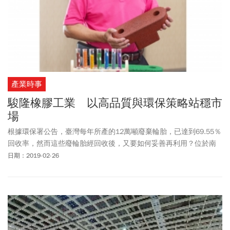
產業時事
駿隆橡膠工業 以高品質與環保策略站穩市
場
根據環保署公告，臺灣每年所產的12萬噸廢棄輪胎，已達到69.55％
回收率，然而這些廢輪胎經回收後，又要如何妥善再利用？位於南
投工業區的駿隆橡膠，秉持「地球只有一個」的理念，投入廢輪胎
日期：2019-02-26
回收再利用的環保製品生產與技術研發已逾三十年，仍持續樹立循
環經濟的標竿，朝綠色企業的願景邁進。