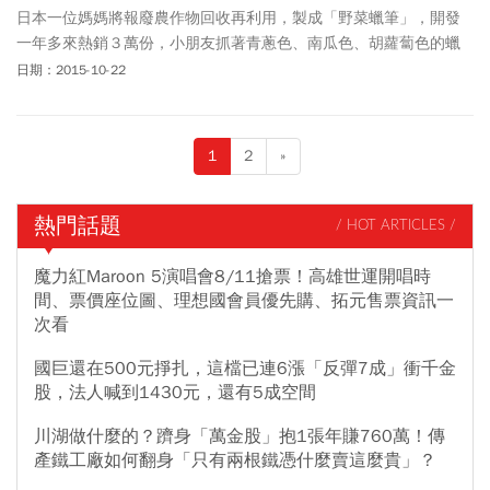
日本一位媽媽將報廢農作物回收再利用，製成「野菜蠟筆」，開發
一年多來熱銷３萬份，小朋友抓著青蔥色、南瓜色、胡蘿蔔色的蠟
筆塗鴉畫畫，對蔬果自然多認識幾分。
日期：2015-10-22
1
2
»
熱門話題
/ HOT ARTICLES /
魔力紅Maroon 5演唱會8/11搶票！高雄世運開唱時
間、票價座位圖、理想國會員優先購、拓元售票資訊一
次看
國巨還在500元掙扎，這檔已連6漲「反彈7成」衝千金
股，法人喊到1430元，還有5成空間
川湖做什麼的？躋身「萬金股」抱1張年賺760萬！傳
產鐵工廠如何翻身「只有兩根鐵憑什麼賣這麼貴」？