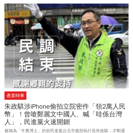
績，從來不是理所當然。創業前10年，每一個階段都在考驗一家年
輕公司能否繼續走下去；每一次挑戰，也都在逼迫一位創辦人做出
選擇。那些當年沒有人看見、卻咬牙走過的時刻，也一步一步磨練
出後來面對新一輪產業變局的判斷、膽識與韌性。這段真實歷程
裡，有渴望，也有懷疑；有恐懼，也有承擔。有不被看好時的屈
辱，有逆風前行的拚勁，也有在變局中不肯退讓的定力。
產業時事
朱政騏涉iPhone偷拍立院密件「領2萬人民
幣」！曾嗆鄭麗文中國人、喊「哇係台灣
人」，民進黨火速開鍘
被稱為「牛糞博士」的前民進黨台北市黨部執行長朱政騏，才剛通