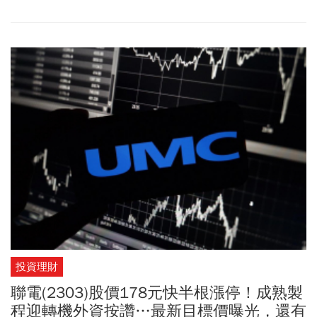
到，群光因為帳上現金豐沛，持有頗多股票。而這些股票竟不約而
同地在第2季大漲，預料將為第2季灌入豐沛的業外收益。
投資理財
聯電(2303)股價178元快半根漲停！成熟製
程迎轉機外資按讚…最新目標價曝光，還有