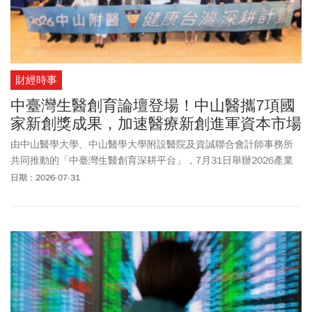
財經時事
中臺灣生醫創育論壇登場！中山醫攜7項國
家新創獎成果，加速醫療新創進軍資本市場
由中山醫學大學、中山醫學大學附設醫院及資誠聯合會計師事務所
共同推動的「中臺灣生醫創育深耕平台」，7月31日舉辦2026產業
加速論壇，吸引來自中央部會、醫療體系、創投、資本市場及生醫
日期：2026-07-31
新創團隊等逾百位產官學界代表齊聚一堂。面對高齡化社會與醫療
科技快速發展趨勢，與會專家圍繞醫療創新如何從臨床需求出發，
跨越法規、治理、場域驗證、商業化及募資等關鍵門檻展開交流，
現場並安排新創團隊Pitch發表，展現中部生醫創新量能與產業落地
成果。