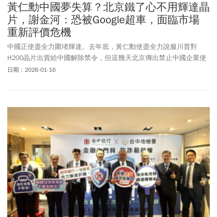
黃仁勳中國夢失算？北京鐵了心不用輝達晶
片，謝金河：恐被Google超車，面臨市場
重新評價危機
中國正使盡全力圍堵輝達。去年底，黃仁勳使盡全力說服川普對
H200晶片出貨給中國解除禁令，但這幾天北京傳出禁止中國企業使
用H200，這也使得黃仁勳撥動的如意算盤失算，輝達的股價在去年
日期：2026-01-16
10月29日創下212.19美元，市值高達5.156兆後，逐漸後退，而且
很可能被Google超車。