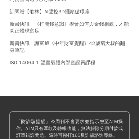
訂閱贈【歌林】AI聲控3D擺頭循環扇
新書快訊｜《打開錢意識》學會如何與金錢相處，才能
真正體現富足
新書快訊｜謝富旭《中年財富覺醒》42歲窮大叔的翻
身筆記
ISO 14064-1 溫室氣體內部查證員課程
「防詐騙提醒」今周刊不會要求並指示您至ATM操
作。ATM只有匯款及轉帳功能，無法解除分期付款或
訂單錯誤問題。隨時可撥打165反詐騙諮詢專線。