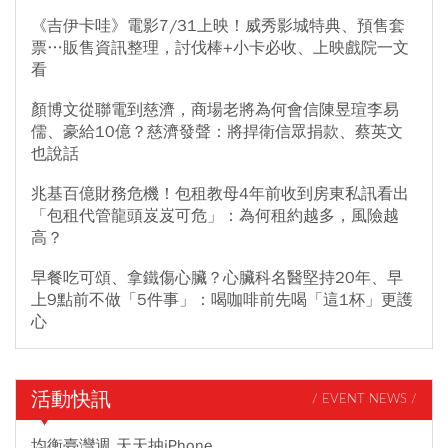
《吉伊卡哇》電影7/31上映！威秀影城特典、預售套
票…販售資訊整理，討伐棒+小卡必收、上映戲院一文
看
顏博文從聯電到慈濟，商場老將為何會信陳昱瑄李易
儒、豪給10億？慈濟發聲：將捍衛信眾捐款、蔡英文
也說話
兆基百億財務危機！包租教母4年前收到房東私訊看出
「包租代管龍頭岌岌可危」：為何租約越多，風險越
高？
早餐吃可頌、拿鐵傷心臟？心臟科名醫堅持20年、早
上9點前不做「5件事」：喝咖啡前先喝「這1杯」更護
心
活動快訊
/ EVENT NEWS /
均衡臺灣週 天天抽iPhone