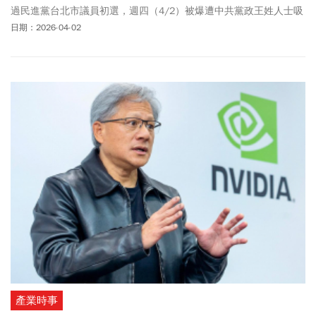
過民進黨台北市議員初選，週四（4/2）被爆遭中共黨政王姓人士吸
收，涉嫌利用擔任立法委員（現為國安會副秘書長）何志偉、台北
日期：2026-04-02
市議員鍾珮玲助理機會，在立法院拍攝機敏資料，以手機傳送給中
方，獲取2萬元人民幣報酬。台北地檢署週四（4/2）日依違反《國
家安全法》洩密罪起訴朱政騏，具體求刑5年，沒收犯罪所得人民幣
2萬元。熟悉朱政騏的友人指出，朱政騏過去對兩岸事務就很熱衷，
還曾在2013年跟前行政院長謝長廷一起去中國訪問，竟然涉入國安
法被起訴，地方都感到很驚訝。朱政騏則發聲明表示，他沒有洩露
國家機密、沒有出賣台灣的國家利益，更沒有犯罪所得。對於檢方
起訴內容，他沒有意見，他在偵查過程中完全坦白，也會全力配合
所有司法程序，相信司法會有公正的審判。民進黨中央黨部也火速
回應，絕不寬貸！週四早上已立即聯繫協調台北市黨部，將以最快
時間召開臨時執、評委會，嚴厲處置，研議依照往例予以除名，有
關議員參選資格部分，將報中執會「不予提名」。
產業時事