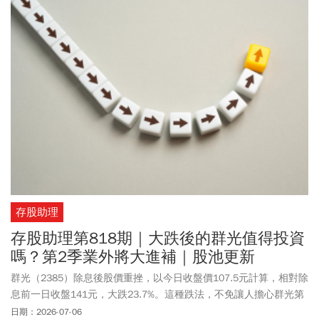
電、國巨和南亞嗎？台股老手點出，這波殺盤雖然痛，但冷靜觀察
資金流向，就會發現遊戲規則正在悄悄改變！資金開始從純粹的「AI
算力大腦」，逐漸延伸到「AI 落地應用」。如果說 AI 伺服器是大
腦，那麼「機器人供應鏈」，就是 AI 真正長出手腳、步入商用化的
開始。當大盤大跌、好股票被無差別拋售時，往往是「彎腰撿鑽
石」的絕佳時機。本文作者江國中特別為讀者盤點 7 檔機器人關鍵
概念股，帶你一探究竟。
存股助理
存股助理第818期｜大跌後的群光值得投資
嗎？第2季業外將大進補｜股池更新
群光（2385）除息後股價重挫，以今日收盤價107.5元計算，相對除
息前一日收盤141元，大跌23.7%。這種跌法，不免讓人擔心群光第
2季、乃至2026年一整年的業績可能非常不妙。然而，鮮少人注意
日期：2026-07-06