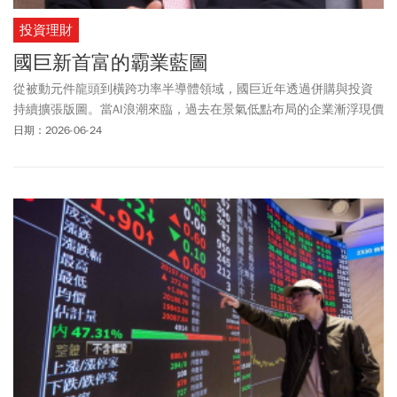
投資理財
國巨新首富的霸業藍圖
從被動元件龍頭到橫跨功率半導體領域，國巨近年透過併購與投資
持續擴張版圖。當AI浪潮來臨，過去在景氣低點布局的企業漸浮現價
值，讓市場看見國巨的驚奇成長與眼光精準的實力。
日期：2026-06-24