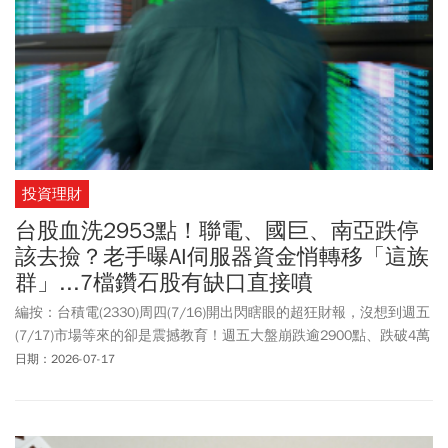
投資理財
台股血洗2953點！聯電、國巨、南亞跌停
該去撿？老手曝AI伺服器資金悄轉移「這族
群」...7檔鑽石股有缺口直接噴
編按：台積電(2330)周四(7/16)開出閃瞎眼的超狂財報，沒想到週五
(7/17)市場等來的卻是震撼教育！週五大盤崩跌逾2900點、跌破4萬
3關卡，收42671點，台積電股價重挫超過7%，更慘烈的是，盤面上
日期：2026-07-17
多檔老牌權值股與電子大廠，包括聯電(2303)、被動元件龍頭國巨
(2327）全數被打到跌停板，就連近期飆股南亞(1303)也慘遭血洗。
這時候，焦慮的投資人都在問：台積電還能買嗎？該趁打折去撿聯