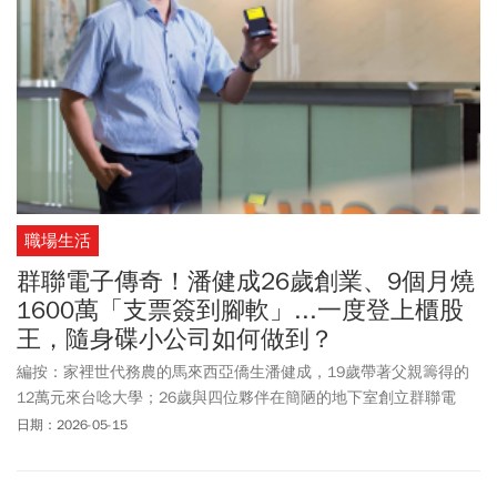
職場生活
群聯電子傳奇！潘健成26歲創業、9個月燒
1600萬「支票簽到腳軟」...一度登上櫃股
王，隨身碟小公司如何做到？
編按：家裡世代務農的馬來西亞僑生潘健成，19歲帶著父親籌得的
12萬元來台唸大學；26歲與四位夥伴在簡陋的地下室創立群聯電
子。從做隨身碟的小公司起步，群聯一路走過資金壓力、智財權官
日期：2026-05-15
司、價格競爭、市場波動與經營重挫，最終站上全球科技與AI供應鏈
的重要位置，市值一度躍升為上櫃股王。但今天看來理所當然的成