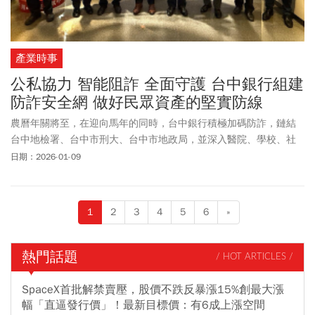
產業時事
公私協力 智能阻詐 全面守護 台中銀行組建
防詐安全網 做好民眾資產的堅實防線
農曆年關將至，在迎向馬年的同時，台中銀行積極加碼防詐，鏈結
台中地檢署、台中市刑大、台中市地政局，並深入醫院、學校、社
福機構、鄰里社區，全方位落實金融安全，強化交易安全、守護民
日期：2026-01-09
眾資產。
1
2
3
4
5
6
»
熱門話題
/ HOT ARTICLES /
SpaceX首批解禁賣壓，股價不跌反暴漲15%創最大漲
幅「直逼發行價」！最新目標價：有6成上漲空間