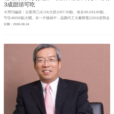
3成甜頭可吃
今周刊編按：台股周三(6/24)大跌1057.05點、收在46,043.60點，
守住46000點大關。在一片慘綠中，晶圓代工大廠聯電(2303)逆勢走
強，一度觸及185.5元，改寫近37年新高，終場大漲近5%，上漲5
日期：2026-06-24
元，以178元作收，成交量突破56萬張。聯電近期成為市場焦點，日
前股東會上宣布，預計下半年營運確定將比上半年好。與此同時，
外資瑞銀和滙豐出具最新報告，看好成熟製程晶圓代工產業景氣回
溫，聯電基本面表現優於預期，因此將其目標價調升至230元和235
元，並同步給予「買進」評級。若以聯電目標價235元，當天收盤價
178元計算，還有3成甜頭。