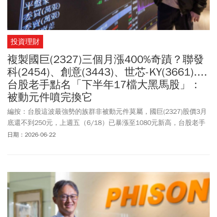
投資理財
複製國巨(2327)三個月漲400%奇蹟？聯發
科(2454)、創意(3443)、世芯-KY(3661)....
台股老手點名「下半年17檔大黑馬股」：
被動元件噴完換它
編按：台股這波最強勢的族群非被動元件莫屬，國巨(2327)股價3月
底還不到250元，上週五（6/18）已暴漲至1080元新高，台股老手
江國中點名，展望下半年，有一個比被動元件底子更厚、夢想更大
日期：2026-06-22
的族群，已經悄悄走到了營運谷底的盡頭，準備接棒演繹這場大成
長的戲碼！