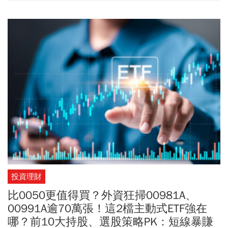
然僅「小賣」台股現貨191億，但在台指期空單持續加碼，大增
7523 口空單，讓整體台指期未平倉淨空單增至9萬口，續創歷史新
高，反映外資雖然現貨賣超幅度收斂，期貨避險部位卻是沒有減少
持續攀升。資金流向方面，權值股台積電(2330)失去動能，而光學股
大立光(3008)以4355元開盤沒多久就漲停鎖死，股后川湖(2059)也
攻上漲停9495元，顯見高價股買盤明顯回流。
投資理財
比0050更值得買？外資狂掃00981A、
00991A逾70萬張！這2檔主動式ETF強在
哪？前10大持股、選股策略PK：短線暴賺