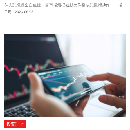
件與記憶體全面重挫。當市場錯把被動元件當成記憶體炒作，一場
估值泡沫破裂的修正也隨之展開。
日期：2026-08-05
投資理財