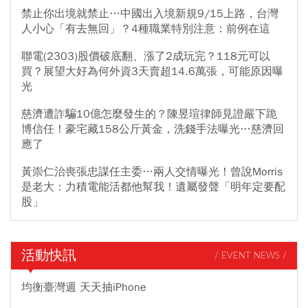
禁止你出境就禁止…中國出入境新規9/15上路，台灣
人小心「有去無回」？4種職業特別注意：前例在這
聯電(2303)股價破底翻、漲了2成玩完？118元可以
買？展望大好為何外資3天賣超14.6萬張，可能原因曝
光
慈濟遭詐騙10億怎麼發生的？陳昱瑄律師見證嚴下跪
博信任！豪宅藏158公斤黃金，洗錢手法曝光…慈濟回
應了
黃崇仁治喪張忠謀任主委…兩人交情曝光！曾說Morris
是老大：力積電能活都他幫我！遺屬發聲「明年定要配
股」
活動快訊
/ EVENT NEWS /
均衡臺灣週 天天抽iPhone