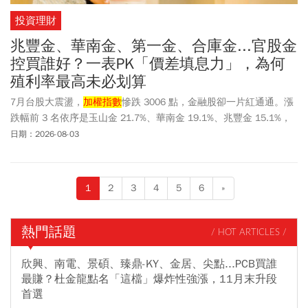
投資理財
兆豐金、華南金、第一金、合庫金...官股金
控買誰好？一表PK「價差填息力」，為何
殖利率最高未必划算
7月台股大震盪，
加權指數
慘跌 3006 點，金融股卻一片紅通通。漲
跌幅前 3 名依序是玉山金 21.7%、華南金 19.1%、兆豐金 15.1%，
其中官股金控就包辦 2 檔，表現驚人。部落客棒棒的理財失控週記
日期：2026-08-03
就指出，官股金控防禦力佳，在不確定的盤勢中已成為資金避風
港。兆豐金更在 7/31 盤中創下 53.7 元歷史天價。隨著 8 月官股金
控除息旺季登場，兆豐金、華南金、第一金與合庫金存股到底該怎
1
2
3
4
5
6
»
麼選？殖利率高達 5.4% 的合庫金真的可以買嗎？棒棒點名「華南金
（2880）」今年以來績效高達 41% 且保持近 5 年 100% 填息紀錄，
堪稱「價差＋填息」雙冠王！ 對存股族而言，殖利率高低並非唯一
熱門話題
/ HOT ARTICLES /
標準，還要同步比較填息能力與總報酬，才能找出真正適合自己的
存股標的。
欣興、南電、景碩、臻鼎-KY、金居、尖點...PCB買誰
最賺？杜金龍點名「這檔」爆炸性強漲，11月末升段
首選