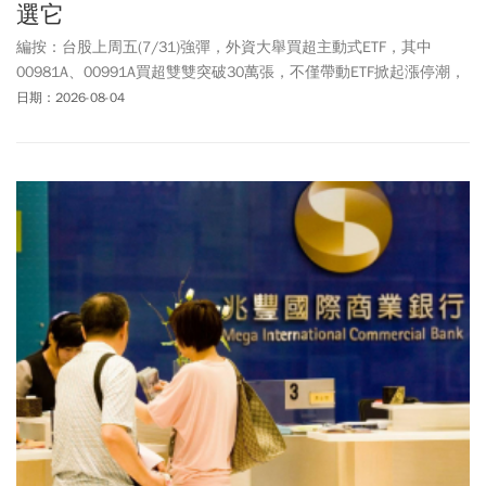
選它
編按：台股上周五(7/31)強彈，外資大舉買超主動式ETF，其中
00981A、00991A買超雙雙突破30萬張，不僅帶動ETF掀起漲停潮，
也讓不少投資人開始比較00981A、00991A與0050有什麼差別，到
日期：2026-08-04
底哪一檔更值得布局？