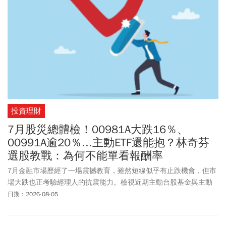
好。在台股具基本面支撐、後市不看淡前提下，對於具有資本成長
需求的投資人，除了運用主動式台股ETF以外，也可選擇投資正
2ETF。主動群益科技創新（00992A）經理人陳朝政指出，在政策風
向與資金輪動快速變遷的環境中，台股布局該保持主動調整持股的
靈活度，彈性操作、趨吉避凶，也更加彰顯持有主動式台股ETF的價
值。
投資理財
7月股災總體檢！00981A大跌16％、
00991A逾20％...主動ETF還能抱？林奇芬
選股教戰：為何不能單看報酬率
7月金融市場歷經了一場震撼教育，雖然短線似乎有止跌機會，但市
場大跌也正考驗經理人的抗震能力。檢視近期主動台股基金與主動
ETF表現，哪個經理人可以讓你安心續抱呢?
日期：2026-08-05