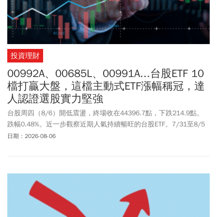
投資理財
00992A、00685L、00991A...台股ETF 10
檔打贏大盤，這檔主動式ETF漲幅稱冠，達
人認證選股實力堅強
台股周四（8/6）開低震盪，終場收在44396.7點，下跌214.9點。
跌幅0.48%。近一步觀察近期人氣持續暢旺的台股ETF。7/31至8/5
統計指出，4個交易日均量3萬張以上、漲幅前10名台股ETF，有8檔
日期：2026-08-06
主動式、2檔台股正2，其中有6檔漲幅逾20%漲贏大盤兩倍。以主動
群益科技創新(00992A)上漲22.77%最亮眼。群益臺灣加權正2
ETF（00685L）名列強勢ETF之一，讓不少投資人關心：
「00992A、00685L現在還可以買嗎？」市場法人表示，現階段大盤
高檔震盪機率高。台股ETF波動度相對個股與大盤來的低，不失為投
資人現階段介入台股的較佳選擇。群益投信台股主動式ETF團隊表
示，在科技產業成長趨勢未變以及內需穩健下，台股中長線持續看