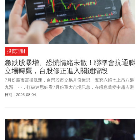
投資理財
急跌股暴增、恐慌情緒未散！聯準會抗通膨
立場轉鷹，台股修正進入關鍵階段
7月份股市震盪低迷，台灣股市交易月份迷思「五窮六絕七上吊八盤
九漲」…，打破迷思細看7月份重大市場訊息，在瞬息萬變中趨吉避
凶，找尋投資機會，急跌股數量創新高，代表7月恐慌下殺股票甚
日期：2026-08-04
多，投資人須評估風險紀律停損，耐心等待指標性反彈出現，再行
入市佈局。