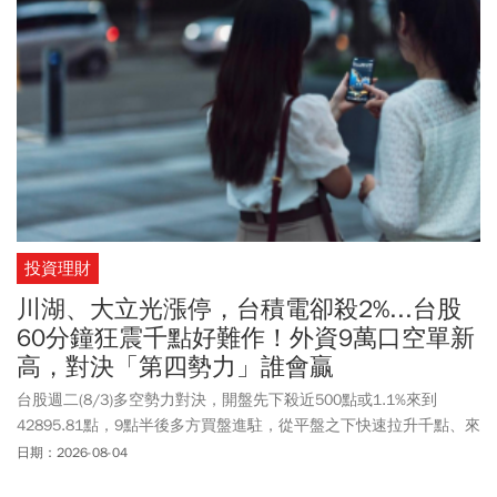
投資理財
川湖、大立光漲停，台積電卻殺2%...台股
60分鐘狂震千點好難作！外資9萬口空單新
高，對決「第四勢力」誰會贏
台股週二(8/3)多空勢力對決，開盤先下殺近500點或1.1%來到
42895.81點，9點半後多方買盤進駐，從平盤之下快速拉升千點、來
到43912.77點，上漲逾500點或1.2%，隨後又再次回測平盤，短短
日期：2026-08-04
60分鐘盤勢變化之快，原因之一與外資動向有關。外資周一(8/2)雖