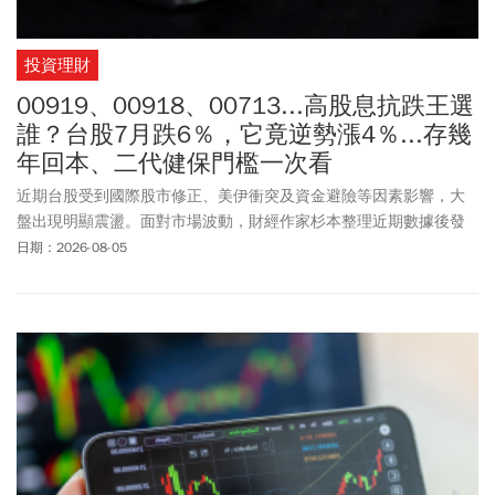
投資理財
00919、00918、00713...高股息抗跌王選
誰？台股7月跌6％，它竟逆勢漲4％...存幾
年回本、二代健保門檻一次看
近期台股受到國際股市修正、美伊衝突及資金避險等因素影響，大
盤出現明顯震盪。面對市場波動，財經作家杉本整理近期數據後發
現，00918、00713及00919等3檔熱門高股息ETF，近一個月的股價
日期：2026-08-05
表現相對穩健，甚至在大盤下跌期間逆勢上漲。高股息ETF是否真的
具有較佳的防禦能力？除了比較漲跌幅及殖利率，其實更重要的是
進一步了解其產業配置、選股策略、配息來源及可分配收益，到底
哪一檔才是最適合亂世中穩定收息的好股票，以下請看杉本的分析...