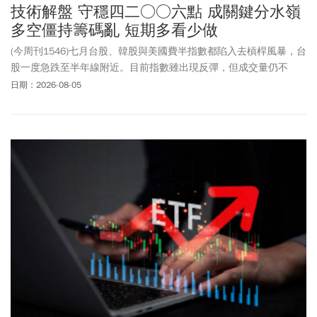
技術解盤 守穩四二○○六點 成關鍵分水嶺
多空僵持籌碼亂 短期多看少做
(今周刊1546)七月台股、韓股與美國費半指數都陷入去槓桿風暴，台
股一度急跌至半年線附近。目前指數雖出現反彈，但成交量仍不
足，後市需觀察成交量能否逐步回溫，才可能重返多頭。
日期：2026-08-05