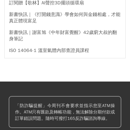
訂閱贈【歌林】AI聲控3D擺頭循環扇
新書快訊｜《打開錢意識》學會如何與金錢相處，才能
真正體現富足
新書快訊｜謝富旭《中年財富覺醒》42歲窮大叔的翻
身筆記
ISO 14064-1 溫室氣體內部查證員課程
「防詐騙提醒」今周刊不會要求並指示您至ATM操
作。ATM只有匯款及轉帳功能，無法解除分期付款或
訂單錯誤問題。隨時可撥打165反詐騙諮詢專線。