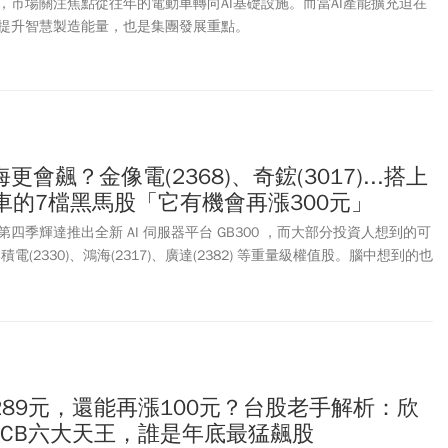
，市場關注焦點從往年的電動車轉向AI基礎設施。而當AI產能擴充迫在
提升智慧製造能量，也是集團發展重點。
會飆？金像電(2368)、奇鋐(3017)...搭上
列車的7檔黑馬股「它有機會再漲300元」
四季輝達推出全新 AI 伺服器平台 GB300 ，而大部分投資人想到的可
台積電(2330)、鴻海(2317)、廣達(2382) 等重量級權值股。腦中想到的也
C？沒錯，那是 GB300 的「引擎」。但今天江江要告訴大家，除了台積
大機會，其實就在 GB300 中，許多高速伺服器供應鏈的關鍵股。
289元，還能再漲100元？台股老手解析：欣
.PCB六大天王，誰是年底最猛飆股