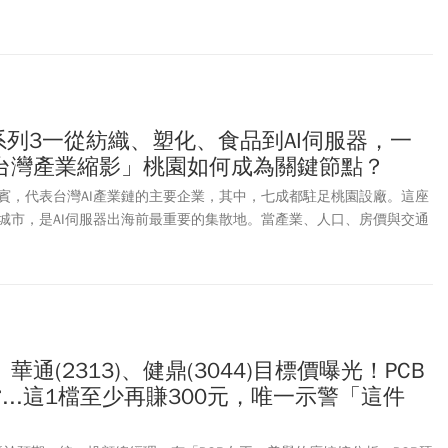
心「AI 基本面明明這麼好，為什麼這波跌得這麼深？」這波修正究竟只
行情已經結束？
系列3一從紡織、塑化、食品到AI伺服器，一
台灣產業縮影」桃園如何成為關鍵節點？
賓，代表台灣AI產業鏈的主要企業，其中，七成都駐足桃園設廠。這座
城市，是AI伺服器出海前最重要的集散地。當產業、人口、房價與交通
的下一題也浮現：如何讓產業與生活一起升級。
、華通(2313)、健鼎(3044)目標價曝光！PCB
...這1檔至少再賺300元，唯一示警「這件