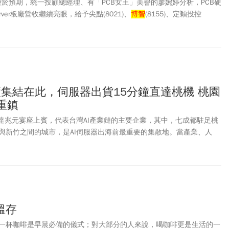
優於預期，統一投顧總經理、有「PCB女王」美譽的廖婉婷分析，PCB硬
rver板廠營收繼續亮眼，給予尖點(8021)、
博智
(8155)、定穎投控
建議，其中以金像電(2368)目標價1700元最高，健鼎(3044)的660元次
為385元，但提醒6月消費電子淡季效應發威，相關個股6月營收恐僅有持平
月減。
廠集結在此，伺服器出貨15分鐘直達桃機 桃園
新重鎮
的輝達兆元宴座上賓，代表台灣AI產業鏈的主要企業，其中，七成都駐足桃
與新竹之間的城市，是AI伺服器出海前最重要的集散地。當產業、人
重新定價，桃園的下一題也浮現：如何讓產業與生活一起升級。
溫存
一杯咖啡是早晨必備的儀式；對大部分的人來說，喝咖啡更是生活的一