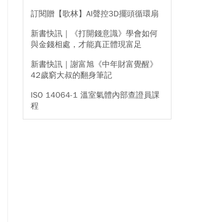
訂閱贈【歌林】AI聲控3D擺頭循環扇
新書快訊｜《打開錢意識》學會如何
與金錢相處，才能真正體現富足
新書快訊｜謝富旭《中年財富覺醒》
42歲窮大叔的翻身筆記
ISO 14064-1 溫室氣體內部查證員課
程