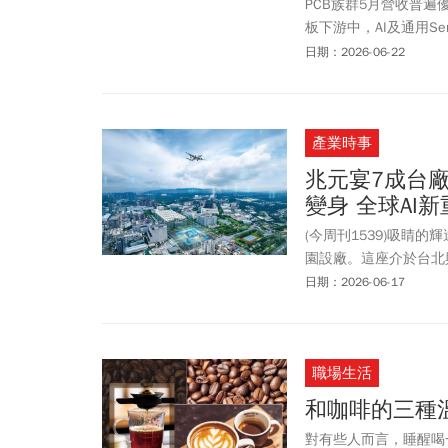
PCB族群5月營收普遍
板下游中，AI及通用Se
(3715)等6家「買進」
日期：2026-06-22
之，華通(2313)則
表現，甚至不排除微幅
產業時事
兆元宴7成台
變身 全球AI
(今周刊1539)吸睛
園設廠。這座介於台北
口、房價與交通一起被
日期：2026-06-17
職場生活
和咖啡的三種
對有些人而言，睡醒喝