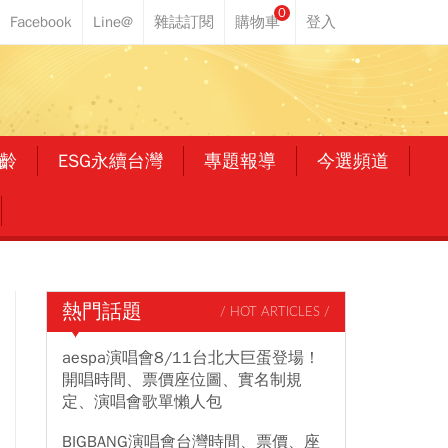
0
齡
ESG永續台灣
專題報導
今選頻道
熱門話題
/ HOT ARTICLES /
aespa演唱會8/11台北大巨蛋登場！
開唱時間、票價座位圖、實名制規
定、演唱會歌單懶人包
BIGBANG演唱會台灣時間、票價、座