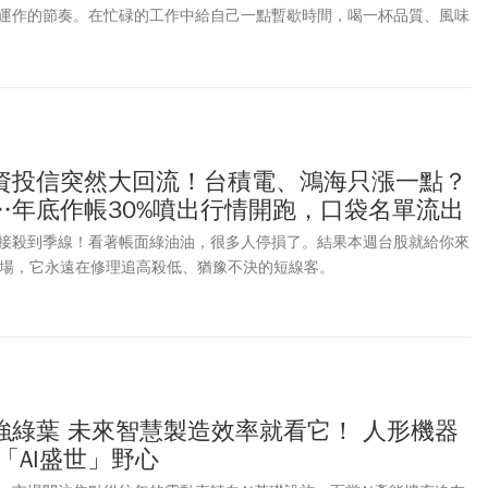
運作的節奏。在忙碌的工作中給自己一點暫歇時間，喝一杯品質、風味
迷的生活信仰。
資投信突然大回流！台積電、鴻海只漲一點？
…年底作帳30%噴出行情開跑，口袋名單流出
接殺到季線！看著帳面綠油油，很多人停損了。結果本週台股就給你來
是市場，它永遠在修理追高殺低、猶豫不決的短線客。
強綠葉 未來智慧製造效率就看它！ 人形機器
「AI盛世」野心