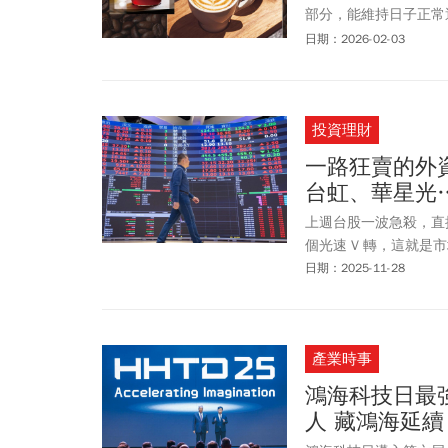
部分，能維持日子正常
俱佳的好咖啡，是咖啡
日期：2026-02-03
投資理財
一路狂賣的外
台虹、華星光
上週台股一波急殺，直
個光速 V 轉，這就
日期：2025-11-28
產業時事
鴻海科技日最
人 藏鴻海延續