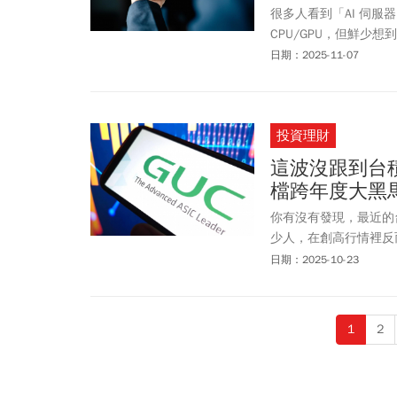
很多人看到「AI 伺服器需
CPU/GPU，但鮮少想
車，列車的引擎（GPU
日期：2025-11-07
你要的鐵軌規格就越高
投資理財
這波沒跟到台積
檔跨年度大黑
你有沒有發現，最近的
少人，在創高行情裡反
增加，盤中的震盪也跟
日期：2025-10-23
「一個台股、兩個世界
的族群。
1
2