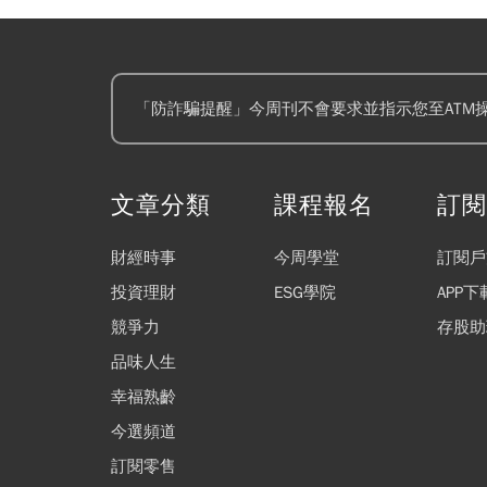
「防詐騙提醒」今周刊不會要求並指示您至ATM
文章分類
課程報名
訂
財經時事
今周學堂
訂閱戶
投資理財
ESG學院
APP下
競爭力
存股助
品味人生
幸福熟齡
今選頻道
訂閱零售