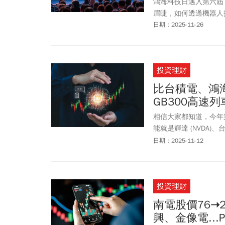
鴻海科技日邁入第六屆
眉睫，如何透過機器人
日期：2025-11-26
投資理財
比台積電、鴻海更
GB300高速
相信大家都知道，今年第
能就是輝達 (NVDA)、
可能只有 GPU/ASI
日期：2025-11-12
電、輝達，真正被忽略的
投資理財
南電股價76➝
興、金像電..