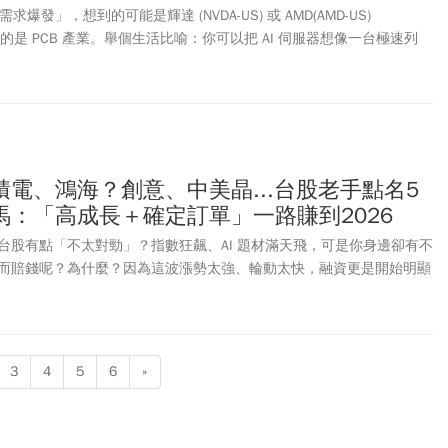
求爆發」，想到的可能是輝達 (NVDA-US) 或 AMD(AMD-US)
到的是 PCB 產業。舉個生活比喻：你可以把 AI 伺服器想像一台極速列
/ASIC）是輝達；底下的鐵軌，就是 PCB。列車跑得越快、需求越大，
、鋼材要越好、建造要耗更多成本。
電、鴻海？創意、中美晶...台股老手點名5
馬：「高成長＋確定訂單」一路賺到2026
台股有點「不太對勁」？指數狂飆、AI 題材滿天飛，可是你身邊卻有不
而賠錢呢？為什麼？因為這波漲勢太強、輪動太快，融資更是開始明顯
著變劇烈，才使得很多人進入「賺指數、賠差價」的陷阱裡。接下來
」會更明顯，市場資金會開始分層，而主力將更集中鎖定「成長確定」
3
4
5
6
»