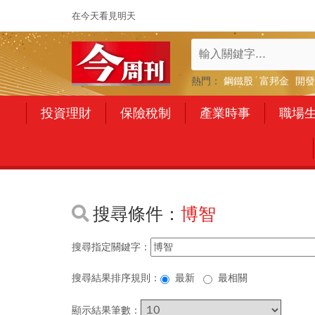
在今天看見明天
熱門：
鋼鐵股
富邦金
開發
投資理財
保險稅制
產業時事
職場
搜尋條件：
博智
搜尋指定關鍵字：
搜尋結果排序規則：
最新
最相關
顯示結果筆數：