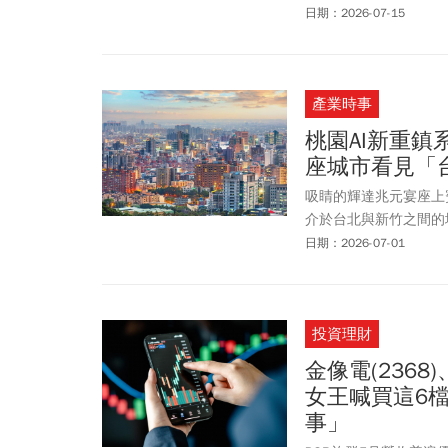
正，不少投資人開始擔
日期：2026-07-15
是短線洗盤，還是多頭
產業時事
桃園AI新重鎮
座城市看見「
吸睛的輝達兆元宴座上
介於台北與新竹之間的
一起被重新定價，桃園
日期：2026-07-01
投資理財
金像電(2368)
女王喊買這6檔
事」