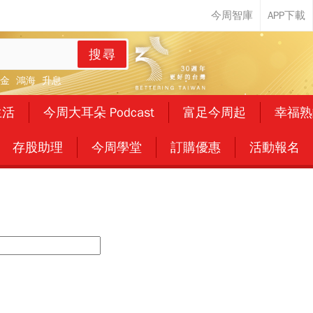
搜尋
金
鴻海
升息
生活
今周大耳朵 Podcast
富足今周起
幸福熟
存股助理
今周學堂
訂購優惠
活動報名