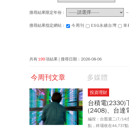
搜尋結果限定年份 :
搜尋結果指定網站 :
今周刊
ESG永續台灣
幸
共有
199
項結果
搜尋日期：
2026-08-06
今周刊文章
多媒體
投資理財
台積電(233
(2408)、台
編按：台股週二(7/14
點，終場收在44,737