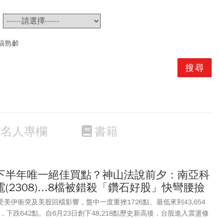
~
福熟齡
名人專欄
書籍
0)下半年唯一絕佳買點？神山法說前夕：南亞科
達電(2308)...8檔被錯殺「鑽石好股」快彎腰撿
)受美伊衝突及美股回檔影響，盤中一度重挫1726點、最低來到43,654
點，下跌642點。自6月23日創下48,218點歷史新高後，台股進入震盪修