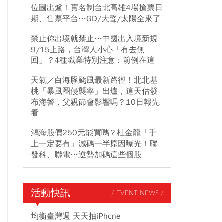
位圖出爐！實名制台北高雄4場搶票日
期、售票平台…GD/大聲/太陽全來了
禁止你出境就禁止…中國出入境新規
9/15上路，台灣人小心「有去無
回」？4種職業特別注意：前例在這
天氣／白海豚颱風最新路徑！北北基
桃「暴風圈侵襲率」出爐，這天估發
布海警，父親節會影響嗎？10日報先
看
鴻海股價250元能買嗎？杜金龍「手
上一定要有」減碼一半原因曝光！聯
發科、聯電…逆勢加碼這些個股
活動快訊
/ EVENT NEWS /
均衡臺灣週 天天抽iPhone