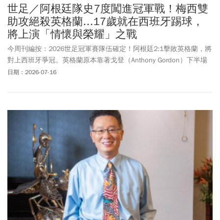
世足／阿根廷隊史7度闖進冠軍戰！梅西雙
助攻絕殺英格蘭...17歲就在西班牙踢球，
將上演「情懷與榮耀」之戰
今周刊編按：2026世足冠軍賽隊伍確定！阿根廷2:1擊敗英格蘭，將
對上西班牙爭冠。英格蘭原本靠著戈登（Anthony Gordon）下半場
率先破門，一度眼看就要終結60年無緣世界盃決賽的等待，但阿根
日期：2026-07-16
廷展現衛冕軍韌性，球王梅西（Lionel Messi）兩次神奇助攻費南德
茲（Enzo Fernández）與勞塔羅（Lautaro Martínez）在最後6分鐘
內連進2球，連續兩屆挺進世界盃冠軍戰。阿根廷將迎戰新生代「無
敵艦隊」西班牙，這場宿命對決也讓梅西與西班牙的淵源再度引起
討論。由於梅西職業生涯大部分時光在西班牙度過，他從17歲、
2004年正式代表巴塞隆納出場，直到2021年離隊，在巴塞隆納效力
了17個賽季。陣中更有許多昔日在巴塞隆納的戰友，這場「情懷與
榮耀」的對決，無疑將為本屆世界盃畫下最具話題性的句點。英格
蘭落敗賽後也出現檢討聲浪，尤其主帥圖赫爾(Thomas Tuchel)的調
度被直指是落敗主因；32歲明星前鋒凱恩(Harry Kane)充滿遺憾，他
說：「一球領先後只想死守，這樣的踢法在世界盃根本行不通。」
賽後鏡頭捕捉球星貝林漢姆（Jude Bellingham）在終場哨響後疑似
情緒失控，竟從背後偷襲21歲小將巴科（Valentin Barco），一巴掌