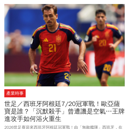
息，加拿大流行天王小賈斯汀(Justin Bieber)正式加入表演陣容。另
外還有韓團BTS(防彈少年團)、拉丁天后夏奇拉(Shakira)、流行天后
瑪丹娜(Madonna)等演出嘉賓，堪稱近年最豪華的音樂卡司。更讓人
期待這場大型娛樂表演秀！
產業時事
世足／西班牙阿根廷7/20冠軍戰！歐亞薩
寶是誰？「沉默殺手」曾遭譏是空氣…王牌
進攻手如何浴火重生
2026世足賽迎來西班牙阿根廷冠軍戰！由「無敵艦隊」西班牙，在