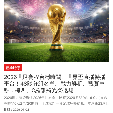
24.16%排第2，英格蘭以21.97%緊追在後，墊底的反倒是阿根廷，
以20.06%居末。比利時先前淘汰美國晉級8強，也代表本屆世足地主
國全數出局。然而，引發爭議的是美國總統川普竟證實自己「親自
出馬」致電FIFA主席英凡提諾(Gianni Infantino)關切巴洛貢(Folarin
Balogun)紅牌禁賽延期一事，讓巴洛貢得以在16強賽登場，川普甚
至稱「那根本算不上犯規」、「我只是要求重新檢討判決」。川普
關說事件引發譁然，比利時足協（RBFA）不但痛批FIFA帶頭違規，
CNN更直指：「川普介入紅牌案，世界盃掀政治風暴」。《今周
刊》整理2026世界盃8強賽程、4強賽和冠軍賽何時踢、最新晉級名
單、轉播直播平台懶人包，提供給民眾跟上世足熱！
產業時事
2026世足賽程台灣時間、世界盃直播轉播
平台！48隊分組名單、戰力解析、觀賽重
點，梅西、C羅誰將光榮退場
2026世足賽登場！2026年世界盃足球賽(2026 FIFA World Cup)在台
灣時間6/12-7/20開戰，全球掀起一股足球狂熱旋風。本屆第23屆世
足賽首次由美國、加拿大、墨西哥聯合主辦，48支球隊龐大陣容表
日期：2026-07-03