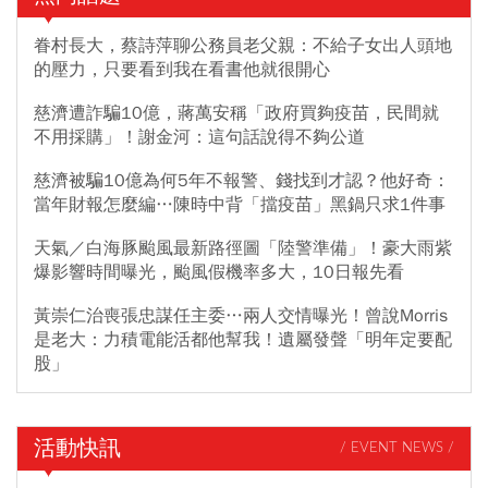
眷村長大，蔡詩萍聊公務員老父親：不給子女出人頭地
的壓力，只要看到我在看書他就很開心
慈濟遭詐騙10億，蔣萬安稱「政府買夠疫苗，民間就
不用採購」！謝金河：這句話說得不夠公道
慈濟被騙10億為何5年不報警、錢找到才認？他好奇：
當年財報怎麼編…陳時中背「擋疫苗」黑鍋只求1件事
天氣／白海豚颱風最新路徑圖「陸警準備」！豪大雨紫
爆影響時間曝光，颱風假機率多大，10日報先看
黃崇仁治喪張忠謀任主委…兩人交情曝光！曾說Morris
是老大：力積電能活都他幫我！遺屬發聲「明年定要配
股」
活動快訊
/ EVENT NEWS /