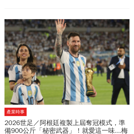
現、美加墨三國壯麗場館，以及夏奇拉(Shakira) 熱力四射的洗腦足
球主題曲，讓全球球迷都引頸期待。外界預估，這可能是梅西
（Lionel Messi）、C羅（Cristiano Ronaldo）等一代足球傳奇巨
星，職業生涯的「最後一戰」，也將迎來世代傳承的一屆，像是00
後超級新星像是拉明·耶馬（Lamine Yamal ）、哈蘭德（Erling
Haaland）的表現也備受期待。世足賽戰火在台灣時間周五(6/12)凌
晨3點正式點燃，關於世足賽程時間、分組名單、賽制規則變化、3
隻吉祥物介紹、現場觀賽注意事項，以及有哪些轉播和直播平台可
觀看，請看《今周刊》一文整理。
產業時事
2026世足／阿根廷複製上屆奪冠模式，準
備900公斤「秘密武器」！就愛這一味...梅