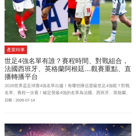
產業時事
世足4強名單有誰？賽程時間、對戰組合，
法國西班牙、英格蘭阿根廷...觀賽重點、直
播轉播平台
2026世界盃足球賽4強名單出爐！有哪些隊伍晉級世足4強呢？對戰
名單、賽程一次看！確定晉級4強的名單為法國、西班牙、英格蘭、
阿根廷，後續將於台灣時間7/15(三)、7/16(四)凌晨舉行四強賽事。
日期：2026-07-14
世界盃8強賽事英格蘭成功逆轉挪威，並封鎖住哈蘭德讓他在下半場
退場，終場以2：1擊敗挪威；另一場阿根廷對戰瑞士的比賽，以1:1
踢平打進延長賽，終場3:1由阿根廷奪下最後一張晉級門票。四強賽
事將由法國對戰西班牙、英格蘭對戰阿根廷。隨著四強名單揭曉，
Opta奪冠機率也隨之更新，目前法國以33.81%排名第1、西班牙