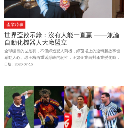
拍在對方後腦勺上，這段「看似無挑釁卻動手」的影片在網路上瘋
傳，也讓貝林漢姆慘遭痛批「輸不起」。
產業時事
世界盃啟示錄：沒有人能一直贏 ——兼論
自動化機器人大廠盟立
全球矚目的世足賽，不僅締造驚人商機，綠茵場上的逆轉勝故事也
感動人心。球王梅西重返巔峰的韌性，正如企業面對產業變化時，
唯有持續轉型，才能在新賽局找到成長機會。
日期：2026-07-15