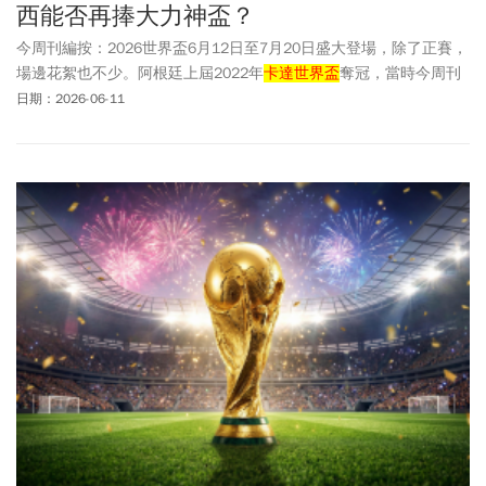
西能否再捧大力神盃？
今周刊編按：2026世界盃6月12日至7月20日盛大登場，除了正賽，
場邊花絮也不少。阿根廷上屆2022年
卡達世界盃
奪冠，當時今周刊
曾報導阿根廷一路過關斬將的致勝關鍵，也許是因為一杯耶巴馬黛
日期：2026-06-11
茶（Yerba mate，通稱馬黛茶），讓全隊在異鄉奮戰也能感受到家
鄉味的緣故。2026世界盃，阿根廷依樣畫葫蘆想複製冠軍模式，這
次準備帶著900公斤自家牛肉上路；阿根廷從飲食策略下手，能複製
到本屆美國戰場，引發各界關注。