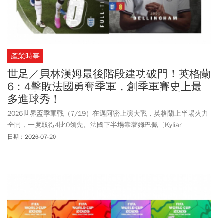
產業時事
世足／貝林漢姆最後階段建功破門！英格蘭
6：4擊敗法國勇奪季軍，創季軍賽史上最
多進球秀！
2026世界盃季軍戰（7/19）在邁阿密上演大戰，英格蘭上半場火力
全開，一度取得4比0領先。法國下半場靠著姆巴佩（Kylian
Mbappé）梅開二度，比分追近至僅剩1球差距。但英格蘭最終仍靠
日期：2026-07-20
薩卡（Bukayo Saka）完成帽子戲法。貝林漢姆（Jude
Bellingham）最後機會反擊破門，終場以6比4擊敗法國，奪下本屆
世界盃季軍。2026年世界盃，上一場英格蘭隊最後遭阿根廷以2比1
驚天逆轉。中場大將貝林漢姆（Jude Bellingham）顯然難以吞下敗
仗。難掩失望之情掩面痛哭。事實上，英格蘭隊一路挺進四強。裘
德．貝林漢姆（Jude Bellingham）絕對是場上功臣！在世足8強賽，
助英格蘭以2：1 擊敗挪威！不斷證明自己是世界足壇最具代表性的