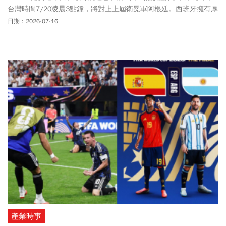
台灣時間7/20凌晨3點鐘，將對上上屆衛冕軍阿根廷。西班牙擁有厚
實的銅牆鐵壁，整個賽事至今僅失過1分，就連面臨火力強大、由名
日期：2026-07-16
將姆巴佩（Kylian Mbappé）帶隊的法國隊都啞火。西班牙優異的防
守、精準的傳球，以及持續掌握中場控制權，讓西班牙睽違16年闖
進世足決賽。雖然世足賽鎂光燈都聚集在西班牙天才球星亞馬爾
(Lamine Yamal)身上，實際上，西班牙的進攻核心人物，是效力西甲
皇家社會的歐亞薩寶（Mikel Oyarzabal）。四強賽對陣法國，靠著亞
馬爾積極的協防，西班牙獲得十二碼罰球機會，歐亞薩寶十二碼罰
球踢進西班牙首分，是打破僵局的大功臣。同時，歐亞薩寶在本屆
賽會已踢進5顆球，是西班牙最倚重的進攻手。令人意外的是，29歲
的歐亞薩寶雖國際賽經驗豐富，卻是生涯首次參與世足賽。由於他
非屬豪門球隊，2022更歷經左膝十字韌帶撕裂傷病，錯過卡達世足
賽，成為西班牙陣中最致命、同時又低調的「沉默殺手」，也被西
班牙媒體評為「最被低估的球星」。
產業時事