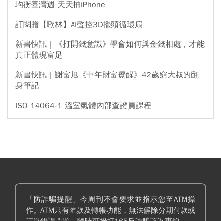
均衡臺灣週 天天抽iPhone
訂閱贈【歌林】AI聲控3D擺頭循環扇
新書快訊｜《打開錢意識》學會如何與金錢相處，才能
真正體現富足
新書快訊｜謝富旭《中年財富覺醒》42歲窮大叔的翻
身筆記
ISO 14064-1 溫室氣體內部查證員課程
「防詐騙提醒」今周刊不會要求並指示您至ATM操
作。ATM只有匯款及轉帳功能，無法解除分期付款或
訂單錯誤問題。隨時可撥打165反詐騙諮詢專線。