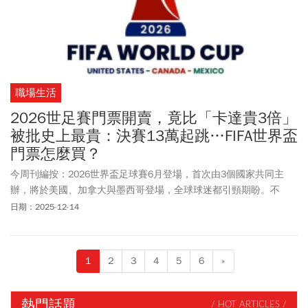
觀察台股，隨著第二季步入製鞋業傳統旺季，加上今年世足賽，市
場預期運動鞋與足球鞋需求將同步升溫，帶動訂單逐季回流。包括
來億-KY（6890）、志強-KY、鈺齊-KY及百和等製鞋與鞋材大廠，第
2季出貨升溫，下半年也將優於上半年。製鞋股王來億-KY第一季合
併營收70.78億元，年減26.9％，主要受到去年高基期影響。不過，
職場生活
法人指出，隨著產業進入出貨旺季，加上世足賽題材發酵，第二季
營收可望明顯季增，第一季有望成為全年低點。
2026世足賽門票開賣，竟比「卡達貴3倍」
被批史上最貴：決賽13萬起跳…FIFA世界盃
門票怎麼買？
今周刊編按：2026世界盃足球賽6月登場，首次由3個國家共同主
辦，將於美國、加拿大與墨西哥登場，全球球迷都引頸期盼。不
過，國際足球總會(FIFA)近期公布票價卻讓許多球迷大失所望，光是
日期：2025-12-14
小組賽門票價格就比2022年
卡達世界盃
上貴3倍，決賽門票就連最便
宜的座位換算新台幣也要約13萬700元，被外界批為「史上最貴」。
世足賽門票怎麼買？第三階段世足門票銷售隨機抽選抽籤登記，已
1
2
3
4
5
6
»
於12/11 台灣時間23:00開放，並於2026/1/13台灣時間23:00結
束，早前已有近 200 萬張門票透過Visa預售抽籤，和稍早結束的早
期門票抽籤售出。
熱門話題
/ HOT ARTICLES /