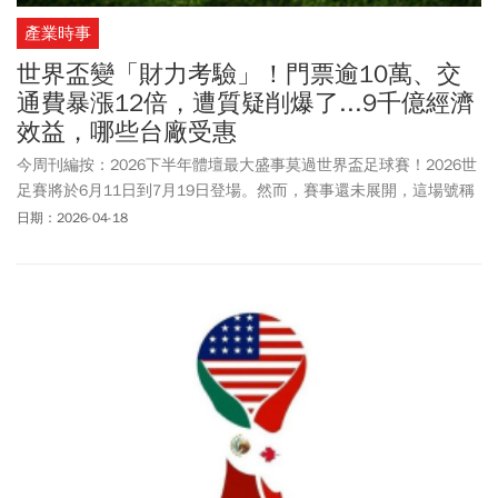
產業時事
世界盃變「財力考驗」！門票逾10萬、交
通費暴漲12倍，遭質疑削爆了...9千億經濟
效益，哪些台廠受惠
今周刊編按：2026下半年體壇最大盛事莫過世界盃足球賽！2026世
足賽將於6月11日到7月19日登場。然而，賽事還未展開，這場號稱
「史上規模最大」卻在交通費爭議掀起國際外交與行政角力的層
日期：2026-04-18
級。根據美國當地官員表示，本屆世足賽球迷往返重要賽事的大都
會人壽體育場，列車票價為150美元（約台幣4800元），是原有票
價12.9元的近12倍，引發外界批評。紐澤西州更指國際足總(FIFA)分
文不付，因此被迫提漲票價填補經費缺口。此外，門票價格同樣也
是居高不下。由於本屆世足首度引入動態定價機制，小組賽門票普
遍已超過4千美元（約12.5萬台幣），決賽最高票價更突破1萬美元
（約31萬台幣）；儘管主辦方曾短暫推出60美元的低價票以回應輿
論壓力，但整體價格仍處於歷史高位。根據國際足總與世界貿易組
織早前聯合評估，本屆世界盃預計吸引650萬人次觀賽，帶來約111
億美元直接支出，並為美國創造305億美元（約9千億台幣）經濟效
益。然而，隨著交通與能源成本飆升，還能否如此樂觀有待觀察。