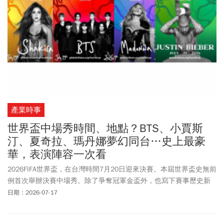
年輕球星之一。在2022年「
卡達世界盃
」，他就展現超齡成熟、擔
任場上核心關鍵人物。在2026年世界盃，全面扛起球隊重任，多場
比賽有關鍵進球與助攻，是扭轉局勢的「關鍵先生」。近期賽事讓
外界見識到，他在場上的領導能力。年僅23歲的他，不僅擁有成熟
球技與領袖氣質，場外憑藉時尚魅力贏得不少代言，逐漸累積超高
人氣，更成為全球足壇最受矚目新生代巨星。此外，他和挪威球星
哈蘭德的「兄弟情」，更是粉絲場外津津樂道的話題。
產業時事
世界盃中場秀時間、地點？BTS、小賈斯
汀、夏奇拉、瑪丹娜夢幻同台…史上最豪
華，表演陣容一次看
2026FIFA世界盃，在台灣時間7月20日迎來決賽。本屆世界盃史無前
例首次舉辦決賽中場秀。除了爭奪冠軍金盃外，也寫下賽事歷史新
頁！FIFA首度比照美式足球NFL超級盃(Super Bowl)模式，在決賽中
日期：2026-07-17
場安排大型音樂表演，力邀全球重量級歌手同台演出，盼望將2026
世界盃打造成結合運動、娛樂與文化的全球盛宴。根據FIFA官方消