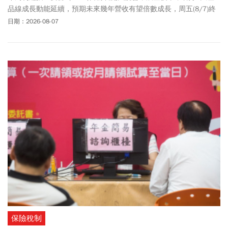
品線成長動能延續，預期未來幾年營收有望倍數成長，周五(8/7)終
場上漲51元或5.67%，以951元作收，外資由連4天賣超轉為買超206
日期：2026-08-07
張。愛普從6/1盤中最高價1305元腰斬至7/30盤中最低價570元後，
已連6漲至周五盤中最高價975元，反攻7成的速度比國巨還在5字頭
快。國巨(2327)股價終場則是下跌30元、跌幅5.26%，以540元作
收，外資連3天賣超1萬8556張。本土法人看好愛普主宰IPD中高階
市場，明年營收有望倍數成長，富邦投顧升評至買進，目標價上修
至1095元；中信投顧維持買進，喊最高1430元，若以愛普收盤價
951元計算，還有5成上漲空間。
保險稅制