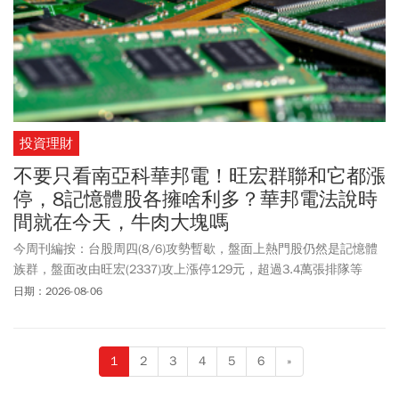
投資理財
不要只看南亞科華邦電！旺宏群聯和它都漲
停，8記憶體股各擁啥利多？華邦電法說時
間就在今天，牛肉大塊嗎
今周刊編按：台股周四(8/6)攻勢暫歇，盤面上熱門股仍然是記憶體
族群，盤面改由旺宏(2337)攻上漲停129元，超過3.4萬張排隊等
買，旺宏有投信認養買超萬張，無懼外資連2天賣超高達3.9萬張。
日期：2026-08-06
而群聯(8299)也發威，2025元鎖住漲停，主要是執行長潘健成以實
際行動力挺自家公司，7月加碼40張，今年以來透過承鑠投資，砸超
過上億元累計加碼群聯100張。至於本波漲勢超強的華邦電(2344)周
1
2
3
4
5
6
»
四下午3點將舉辦法說會，在連日漲停後觀望氣氛濃厚、在平盤上下
游走，而週三業績報喜、宣布大幅擴產的南亞科(2408)，則是維持小