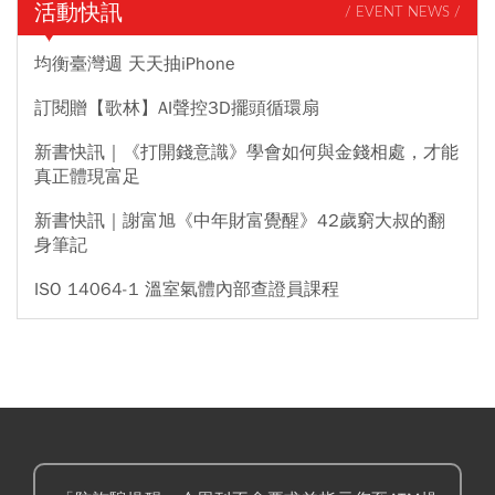
活動快訊
/ EVENT NEWS /
均衡臺灣週 天天抽iPhone
訂閱贈【歌林】AI聲控3D擺頭循環扇
新書快訊｜《打開錢意識》學會如何與金錢相處，才能
真正體現富足
新書快訊｜謝富旭《中年財富覺醒》42歲窮大叔的翻
身筆記
ISO 14064-1 溫室氣體內部查證員課程