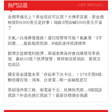
漲逾3%格局。大陸深圳華強北市場最新1周DRAM報價更勁揚14%，
熱門話題
/ HOT ARTICLES /
出現今年以來罕見的急漲行情，外界多認為，南亞科、華邦電、威
剛(3260)、創見(2451)、十銓(4967)、宇瞻(8271)等後市不看淡，反
金價準備北上？黃金現在可以買？大佛李其展：黃金價
映在股價上，威剛周四上漲6%喜迎逾半根停板，創見漲逾3%，十銓
格摸到4300美元是好事！瑞銀3理由喊5000美元不遠
逾4.5%，宇瞻更是觸及漲停價249.5元。
了
天氣／白海豚慢慢跳！週日陸警有可能？氣象署「3字
回應」...最新風雨預測，8地區達停班課標準
顏博文從聯電到慈濟，商場老將為何會信陳昱瑄李易
儒、豪給10億？慈濟發聲：將捍衛信眾捐款、蔡英文
也說話
國安基金護盤名單「存起來下次卡位」！279天買8檔
翻倍賺百億：鴻海、台達電...唯一金融股是它
景碩漲停第三根、南電返千元，欣興快亮燈...3檔我該
買誰？外資先挑它買超了！最新目標價全揭露