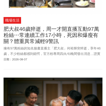
職場生活
肥大叔46歲猝逝，周一才開直播互動97萬
粉絲…常連續工作17小時，死因和爆瘦有
關？體重異常減輕9警訊
擁有97萬粉絲的知名臉書直播主「肥大叔」何裕輝突猝逝，享年46
歲，不少粉絲都感到錯愕，官方粉專周四(8/6)晚間發出消息，證實
他已於8/5離開人世，肥大叔才在8/3開直播與粉絲互動，卻在2天後
日期：2026-08-07
傳出猝逝噩耗。肥大叔過去曾創下年營收破5億電商奇蹟，曾透露為
了工作不僅「日播8小時、週休僅2天」，還曾創下連續直播17小時
沒休息。近幾個月來，有網友發現，肥大叔身形消瘦得相當不尋
常，臉色與氣色顯得有些虛弱，讓人不禁猜測是否有健康問題。體
重突然變輕是什麼原因？根據全民健康基金會網站指出，臨床上通
常以「6個月內無故減輕超過5%的體重」定義為異常體重減輕。若伴
隨胃口差、持續嘔吐或腹瀉、體能下降等，就要提高警覺。而精神
心理因素也會導致體重明顯減輕，約占了10%的成因，尤其以憂鬱