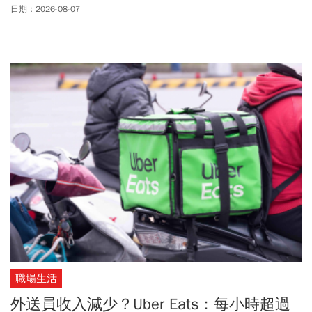
到10,100元，等於一張股票一千萬、成為台股第3檔「萬金股」，去
日期：2026-08-07
年此時川湖股價僅2500元出頭，若買進一張抱一年，直接爆賺760
萬！台股史上首檔萬金股為現任股王信驊 (5274)，第2檔為穎崴
(6515)。川湖盤後公布第2季財報，每股稅後純益74.38元，光是1季
獲利就抵去年前3季，累計上半年大賺逾百億元；稅後純益達105.73
億元，年增237.82％，上半年每股稅後純益110.96元，大賺逾11個
股本。亮眼數字讓投資人直言根本是「滑軌王」、「已經賺比去年
多了」、「台灣奇蹟」；究竟川湖有哪些強大競爭力，能從鐵工廠
轉型成AI伺服器滑軌霸主？
職場生活
外送員收入減少？Uber Eats：每小時超過