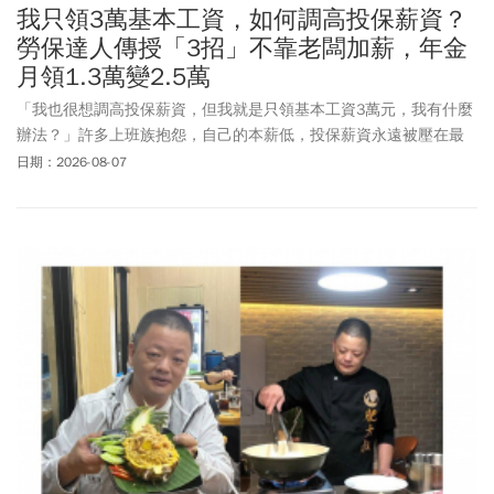
我只領3萬基本工資，如何調高投保薪資？
勞保達人傳授「3招」不靠老闆加薪，年金
月領1.3萬變2.5萬
「我也很想調高投保薪資，但我就是只領基本工資3萬元，我有什麼
辦法？」許多上班族抱怨，自己的本薪低，投保薪資永遠被壓在最
低點，未來退休請領勞保老年給付時，只能領到少少的生活費。以
日期：2026-08-07
年資35年、60歲提前退休計算，每月約可領13,020元勞保老年年
金。