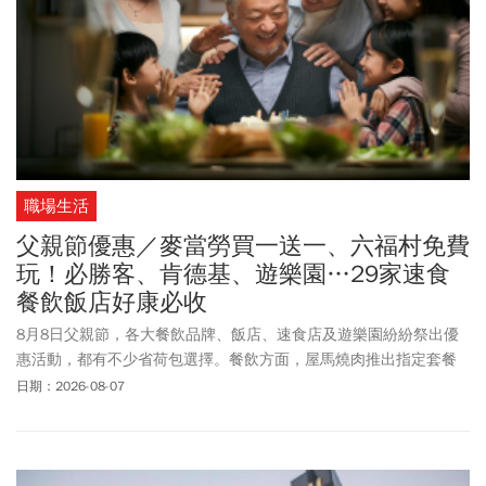
症、焦慮和飲食障礙最常見。體重減輕的原因，癌症所引起約占
25%，一般建議40歲以上中壯年、長者，若無故快速變瘦，特別要
警覺癌症的可能，尤其短時間內體重明顯減輕(半年內超過5%)。
合併
食慾下降、吞嚥困難、莫名出血、腹脹有腹水、持續發燒、觸診發
現腫瘤；既往有癌症病史、家族有癌症病史等。
職場生活
父親節優惠／麥當勞買一送一、六福村免費
玩！必勝客、肯德基、遊樂園…29家速食
餐飲飯店好康必收
8月8日父親節，各大餐飲品牌、飯店、速食店及遊樂園紛紛祭出優
惠活動，都有不少省荷包選擇。餐飲方面，屋馬燒肉推出指定套餐
優惠價。饗泰多、開飯川食堂等推出外帶優惠。至於連鎖餐飲集
日期：2026-08-07
團，例如：王品集團、瓦城集團等餐飲品牌，也推出贈菜、套餐優
惠及會員活動等多項好康。台北文華東方加碼推出足部以及全身按
摩，讓平時辛勞的爸爸放鬆一下。高雄萬豪酒店祭出滿4位(含父親本
人)用餐，父親可享餐費半價。連鎖速食店方面：麥當勞App 推出父