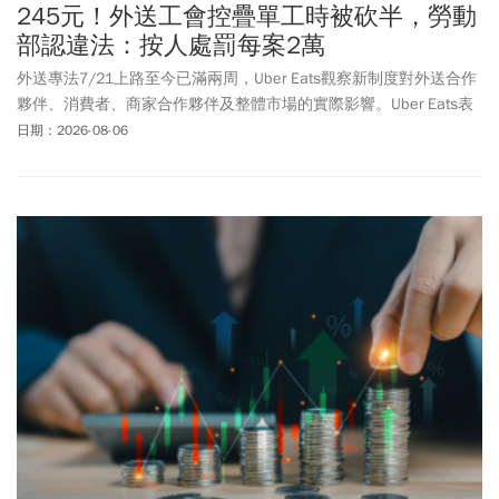
245元！外送工會控疊單工時被砍半，勞動
部認違法：按人處罰每案2萬
外送專法7/21上路至今已滿兩周，Uber Eats觀察新制度對外送合作
夥伴、消費者、商家合作夥伴及整體市場的實際影響。Uber Eats表
示，初期數據顯示，與專法施行前相比 ，整體外送合作夥伴的收益
日期：2026-08-06
結構依然成長，較低報酬區間指標的外送合作夥伴，外送服務期間
每小時報酬增加約 18.2%；而較高報酬區間指標的外送合作夥伴，
外送服務期間每小時報酬也增加約 10.5%。Uber Eats指出，平台仍
持續採行疊單的營運模式，協助維持消費者可負擔的外送費用。外
送專法上路迄今，整體訂單量未見顯著增減，市場需求大致維持穩
定。不過針對Uber Eats的說法，台灣外送聯盟總工會籌備處發布訊
息控訴「Uber Eats偷走外送員血汗錢」，怒批Uber使用障眼法偷工
時、再假裝依法補差額，是公然違法。有關外送平臺報酬計算方
式，勞動部晚間回應，Uber Eats提供外送員之報酬明細計算方式，
其中所列疊單的計算，並未依《外送員權益保障及外送平臺管理
法》第3條第13款及第5條規定，將每單的外送服務時間如實計入，
如此報酬給付作法即屬違法。勞動部並指出，另一家平臺業者
Foodpanda經初步檢視，於疊單之基本報酬計算已有配合外送專法
之規範。針對後續執法，勞動部呼籲外送員務必詳加檢視訂單及報