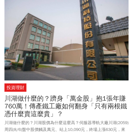
親節限定優惠，除了「我愛爸爸餐」優惠組合，8/9前也祭出多項
App優惠券，包括買超值全餐送大麥克沾醬、指定飲品買一送一。還
有肯德基、必勝客、漢堡王等通通幫你省荷包，也討老爸歡心。至
於親子同樂活動：小人國、六福村、義大遊樂世界、宜蘭國際童玩
藝術節，同步推出88節優惠！六福村在8/8至8/9，只要爸爸本人出
示相關證件可「免費入園」。《今周刊》整理各項父親節優惠活
動，來看看連鎖餐飲集團、飯店餐廳、遊樂園推出哪些活動？
投資理財
川湖做什麼的？躋身「萬金股」抱1張年賺
760萬！傳產鐵工廠如何翻身「只有兩根鐵
憑什麼賣這麼貴」？
川湖做什麼的？川湖股價為什麼這麼高？伺服器導軌大廠川湖(2059)
周四(8/6)盤中股價觸及萬元、站上10,090元，終場上漲630元，來