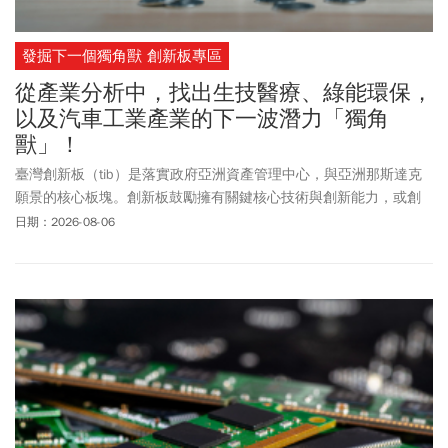
酬明細，如於外送平臺業者與外送員約定之給付日期屆至後，仍未
獲得法規規範之應有基本報酬，即可依法向勞務提供地之地方勞工
發掘下一個獨角獸 創新板專區
局處提出檢舉。地方勞工局處如於受理檢舉並查證後，確認有違反
外送專法第5條規定情形，將依法採「按人處罰」方式裁罰，且每案
從產業分析中，找出生技醫療、綠能環保，
處以2萬元以上罰鍰，並令其限期改善，若平臺業者屆期仍未依法補
以及汽車工業產業的下一波潛力「獨角
足短少的基本報酬，會按次連續加重處罰至改正為止。
獸」！
臺灣創新板（tib）是落實政府亞洲資產管理中心，與亞洲那斯達克
願景的核心板塊。創新板鼓勵擁有關鍵核心技術與創新能力，或創
新經營模式的企業進入資本市場籌資。為此，臺灣證券交易所特別
日期：2026-08-06
鎖定具「未來發展性」產業、瞄準「願意且有能力改變」，具備關
鍵核心技術、創新能力或創新經營模式的前瞻企業，在創新板登
板、茁壯、出海、走向永續發展。憑藉臺灣堅實產業優勢，創新板
將持續吸引海內外優質企業，匯聚成國際級創新上市聚落，發掘下
一個獨角獸。在這一期的創新板研究報告中，包含生技醫療（永悅
健康-創、基米-創、金萬林-創）、綠能環保（聚恆-創、成信實業-
創），以及汽車工業（巨鎧精密-創）產業等14項前瞻產業的產業研
究報告，讓投資大眾可以輕鬆取得專業、客觀、完整的資訊，以利
投資前瞻企業。