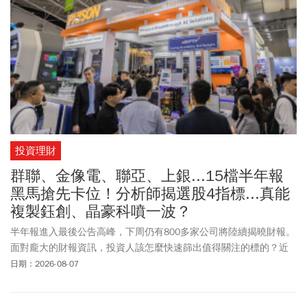
投資理財
群聯、金像電、聯亞、上銀...15檔半年報
黑馬搶先卡位！分析師揭選股4指標...真能
複製鈺創、晶豪科噴一波？
半年報進入最後公告高峰，下周仍有800多家公司將陸續揭曉財報。
面對龐大的財報資訊，投資人該怎麼快速篩出值得關注的標的？近
期從晶豪科（3006）、鈺創（5351）、光寶科（2301）到威剛
日期：2026-08-07
（3260），都可看到財報優於預期後帶動股價強勢表態；但數字漂
亮不代表公布後一定會漲，市場「原本期待多少」同樣是關鍵。資