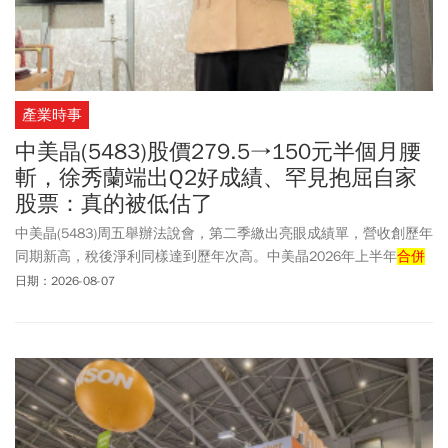
產業時事
中美晶(5483)股價279.5→150元半個月腰
斬，徐秀蘭端出Q2好成績、罕見抱屈自家
股票：真的被低估了
中美晶(5483)周五舉辦法說會，第二季繳出亮眼成績單，營收創歷年
同期新高，稅後淨利同樣達到歷年次高。中美晶2026年上半年
合併
營收亦創歷年同期次高紀錄。中美晶股價在7/16來到新高279.5元，
日期：2026-08-07
但隨後高檔一路下殺，險些跌破150元關卡，短短半個月快腰斬。中
美晶董事長徐秀蘭也忍不住抱屈：「中美晶股價被低估。」