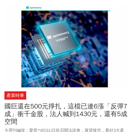
深分析師謝明哲在《錢線百分百》節目中分享4道財報行情股篩選濾
網，並拆解短線事件交易與波段操作策略，從營收成長、EPS、毛利
率到本益比，教投資人如何在群聯（8299）、金像電（2368）、上
銀（2049）、聯亞（3081）等即將公布財報的個股中，找出下一波
可能的財報行情。
產業時事
國巨還在500元掙扎，這檔已連6漲「反彈7
成」衝千金股，法人喊到1430元，還有5成
空間
今周刊編按：愛普*(6531)日前召開法說會，展望後市，看好3大產