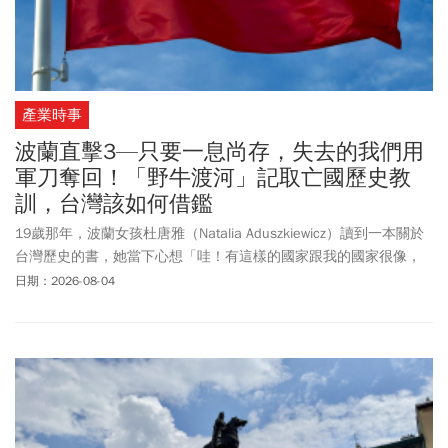
產業時事
波蘭直擊3—只要一息尚存，失去的我們用
軍刀奪回！「野牛渡河」記取亡國歷史教
訓，台灣該如何借鑑
19歲那年，波蘭女孩杜唐雅（Natalia Aduszkiewicz）讀到一本關於
台灣歷史的書，她當下心想「哇！有這樣的國家跟我的國家很像，
是很勇敢的民族，我應該要去看一看。」10多年過去，杜唐雅今年
日期：2026-08-04
夏天過後將來台灣政治大學就讀碩士。她表示，兩國的現代史很相
似，都是傳統社會經過多年痛苦與努力，「為了自己的民主，真的
應該戰、真的應該努力『打拚』」。我們從台灣視角看波蘭，也從
波蘭人眼中回看台灣，在彼此的交疊中看出差異性與需求互補。