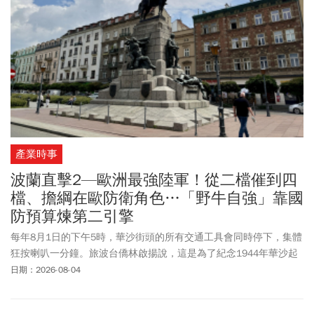
產業時事
波蘭直擊2—歐洲最強陸軍！從二檔催到四
檔、擔綱在歐防衛角色…「野牛自強」靠國
防預算煉第二引擎
每年8月1日的下午5時，華沙街頭的所有交通工具會同時停下，集體
狂按喇叭一分鐘。旅波台僑林啟揚說，這是為了紀念1944年華沙起
義「W時刻」爆發的瞬間。在他看來，這種舉國一致的凝聚力，「正
日期：2026-08-04
是台灣目前比較缺的」。他觀察，波蘭人民族意識核心，正是那種
「兩邊（俄、德）都不能信，只能靠自己」的心態。俄烏戰爭爆發