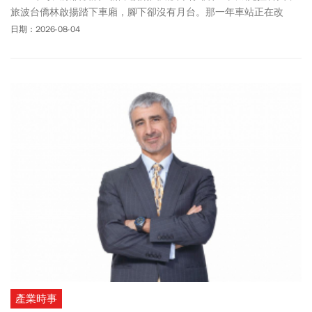
旅波台僑林啟揚踏下車廂，腳下卻沒有月台。那一年車站正在改
建，積雪蓋住臨時的碎石地。多數東西被雪埋住，他當下的感受
日期：2026-08-04
是：這裡看起來比台灣還落後很多。10多年後，同一棟廢棄的舊火
車站，已改建成一間遊戲公司的辦公室，一部分空間還開放成新創
孵化器。克拉科夫已躍升為歐洲遊戲軟體與IT產業重鎮，更被視為波
蘭的矽谷，超過50家國際科技巨頭進駐。這一幕的今昔對照，正是
「波蘭」這頭「歐洲野牛」雄起最具畫面感的縮影。
產業時事