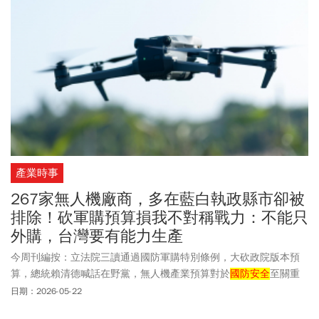
產業時事
267家無人機廠商，多在藍白執政縣市卻被
排除！砍軍購預算損我不對稱戰力：不能只
外購，台灣要有能力生產
今周刊編按：立法院三讀通過國防軍購特別條例，大砍政院版本預
算，總統賴清德喊話在野黨，無人機產業預算對於
國防安全
至關重
要；在野黨則以「綠友友」影射該產業圖利執政黨相關人士。然
日期：2026-05-22
而，民進黨團指出，無人機產業多集中在雙北及台中、桃園等「國