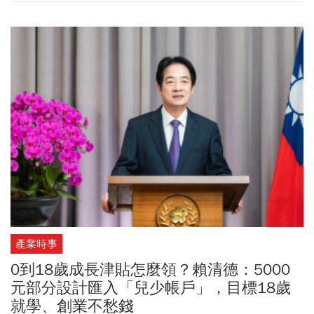
民黨執政縣市」地區。經濟部產發署長邱求慧表示，產發署目前投
入相關計畫扶植相關技術研發，若今年產值再翻倍，2030年原定
400億元的產值目標就會再往上調。雖然現階段無人機主要供應內需
市場，且以軍用為主，盼未來能再提升外銷市場，將外銷占比提升
至五成以上。
產業時事
0到18歲成長津貼怎麼領？賴清德：5000
元部分設計匯入「兒少帳戶」，目標18歲
就學、創業不愁錢