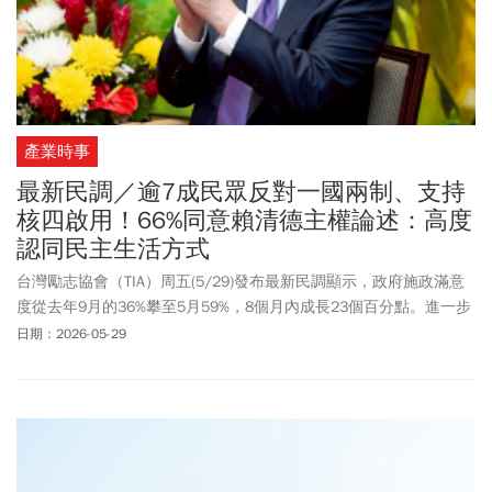
產業時事
最新民調／逾7成民眾反對一國兩制、支持
核四啟用！66%同意賴清德主權論述：高度
認同民主生活方式
台灣勵志協會（TIA）周五(5/29)發布最新民調顯示，政府施政滿意
度從去年9月的36%攀至5月59%，8個月內成長23個百分點。進一步
分析，民眾對政府施政不滿意首要原因以「政治對立」47%居首，其
日期：2026-05-29
次為詐騙問題35%、司法問題與物價問題各25%，兩岸關係僅占
19%，薪資問題16%。民調也顯示，有53%民眾認為台灣目前整體經
濟情況算好，高於認為不好的47%，整體呈上升趨勢。淡江大學外交
與國際關係學系助理教授洪耀南以「總體經濟亮眼、個體感受落
差」的雙重結構加以描述，認為經濟不好的民眾高度集中在20至59
歲勞動階層、女性、中等教育程度及在野黨支持者。