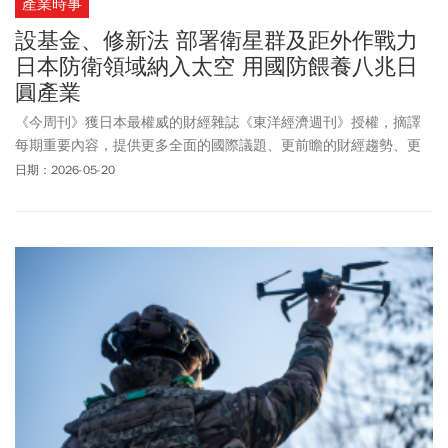
產業時事
設基金、修新法 部署衛星群及距外作戰力
日本防衛領域納入太空 用國防餵養八兆日
圓產業
《今周刊》獲日本最權威的財經雜誌《東洋經濟週刊》授權，摘譯
每期重要內容，提供更多全面的國際議題、更前瞻的財經趨勢、更
多元的產業動態。
日期：2026-05-20