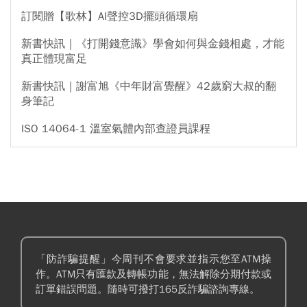
訂閱贈【歌林】AI聲控3D擺頭循環扇
新書快訊｜《打開錢意識》學會如何與金錢相處，才能
真正體現富足
新書快訊｜謝富旭《中年財富覺醒》42歲窮大叔的翻
身筆記
ISO 14064-1 溫室氣體內部查證員課程
「防詐騙提醒」今周刊不會要求並指示您至ATM操
作。ATM只有匯款及轉帳功能，無法解除分期付款或
訂單錯誤問題。隨時可撥打165反詐騙諮詢專線。