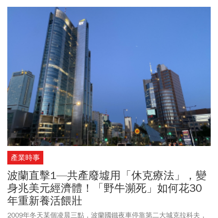
之初，德國等國援烏「七零八落」，更坐實這種戒慎心態。
產業時事
波蘭直擊1—共產廢墟用「休克療法」，變
身兆美元經濟體！「野牛瀕死」如何花30
年重新養活餵壯
2009年冬天某個凌晨三點，波蘭國鐵夜車停靠第二大城克拉科夫，