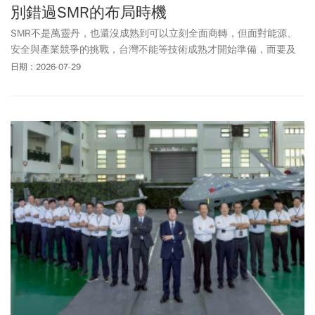
別錯過SMR的布局時機
SMR不是萬靈丹，也還沒成熟到可以立刻全面商轉，但面對能源、
安全與產業競爭的挑戰，台灣不能等技術成熟才開始準備，而要及
早布局制度、人才與供應鏈，掌握未來主動權。
日期：2026-07-29