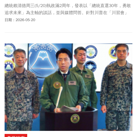
總統賴清德周三(5/20)執政滿2周年，發表以「總統直選30年，勇敢
追求未來」為主軸的談話，並與媒體問答。針對川普在「川習會」
後表示想與治理台灣的人談談，賴總統以四點回應：台海和平穩定
日期：2026-05-20
是世界安全繁榮要素、中國才是台海和平穩定的破壞者、台美軍購
應持續推進、期待台灣與美國、民主國家共同維護台海及區域和
平。面對藍白聯手大砍4700億元軍購特別條例，賴總統表示，政府
將亡羊補牢，透過再提特別條例、追加預算或提高年度預算等方
式，確保
國防安全
完整。在具體軍備進度上，賴總統透露行政院長
卓榮泰已加開院會，將逾2900億元軍事採購預算，包含「海馬士」
（HIMARS）預算送交立法院，呼籲立院5月31日前完成審議，勿延
誤時程。對抗少子女化方面，賴總統說明「家庭支援篇」18項對策
年度預算規模約2000億元，其中「0到18歲成長津貼」每人每月
5000元，部分將設計為「兒少未來帳戶」，讓孩子18歲時可動用政
府挹注經費，用於就學或創業。