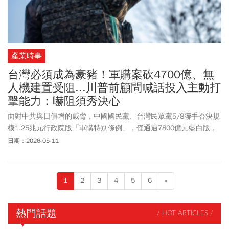
產業時事
台灣必須成為豪豬！軍購案砍4700億、無
人機建置受阻...川普前顧問喊話投入主動打
擊能力：嚇阻須秀決心
面對中共與日俱增的威脅，中國國民黨、台灣民眾黨5/8聯手否決規
模1.25兆元行政院版「軍購特別條例」，僅通過7800億元藍白版，
砍掉的4700億元中，包括20餘萬架無人機等軍備建置經費。前美國
日期：2026-05-11
副國家安全顧問博明（Matt Pottinger）直言，台灣須有「主動打
擊」（offensive strike）能力，不能只靠飛彈等武器被動攔截、防
禦。他表示，台灣應該建立如豪豬般有利爪的抵禦能力，而嚇阻的
1
2
3
4
5
6
»
意義在於除了自身要有防衛能力，「同時也須展現自我捍衛的決
心」。博明示警，烏克蘭在戰事中不斷調整無人機技術，台灣卻還
在討論3年後採購哪些武器。他表示，自己對台灣政治人物常說要和
熱門話題
/ HOT ARTICLES /
中國談判「沒有意見」，但應先打造足夠國防能力，才能持續迭代