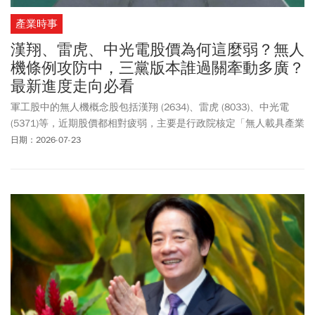
產業時事
漢翔、雷虎、中光電股價為何這麼弱？無人
機條例攻防中，三黨版本誰過關牽動多廣？
最新進度走向必看
軍工股中的無人機概念股包括漢翔 (2634)、雷虎 (8033)、中光電
(5371)等，近期股價都相對疲弱，主要是行政院核定「無人載具產業
發展統籌型計畫」，預計6年投入442億元，但國民黨團不滿浮編預
日期：2026-07-23
算，原要刪除整個計畫，但在輿論反彈下，7/22改為全數凍結，經
立法院會同意後，始得動支。而行政院提出《國防自主無人載具採
購特別條例》，以特別預算方式編列2100億元，盼能因應國防自主
無人載具採購及戰力建置之急迫需求。立法院正在審查各黨提出的
法案版本，本文帶您看懂行政院版（綠版）、國民黨團和民眾黨團
版的草案差異、審查最新進度和法案未來走向。