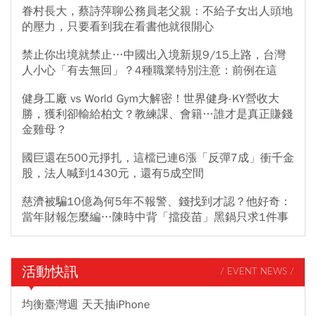
更新，台灣應效仿烏克蘭創新生態體系，而非單純仰賴傳統軍購。
眷村長大，蔡詩萍聊公務員老父親：不給子女出人頭地
的壓力，只要看到我在看書他就很開心
禁止你出境就禁止…中國出入境新規9/15上路，台灣
人小心「有去無回」？4種職業特別注意：前例在這
健身工廠 vs World Gym大解密！世界健身-KY營收大
勝，獲利卻輸給柏文？教練課、會籍…誰才是真正賺錢
金雞母？
國巨還在500元掙扎，這檔已連6漲「反彈7成」衝千金
股，法人喊到1430元，還有5成空間
慈濟被騙10億為何5年不報警、錢找到才認？他好奇：
當年財報怎麼編…陳時中背「擋疫苗」黑鍋只求1件事
活動快訊
/ EVENT NEWS /
均衡臺灣週 天天抽iPhone