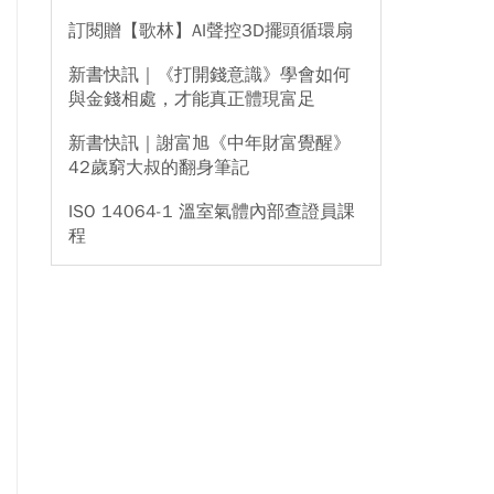
訂閱贈【歌林】AI聲控3D擺頭循環扇
新書快訊｜《打開錢意識》學會如何
與金錢相處，才能真正體現富足
新書快訊｜謝富旭《中年財富覺醒》
42歲窮大叔的翻身筆記
ISO 14064-1 溫室氣體內部查證員課
程