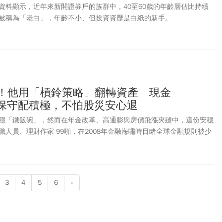
資料顯示，近年來新開證券戶的族群中，40至60歲的年齡層佔比持續
被稱為「老白」，年齡不小、但投資資歷是白紙的新手。
職！他用「槓鈴策略」翻轉資產 現金
2…保守配積極，不怕股災安心退
穩「鐵飯碗」，然而在年金改革、高通膨與房價飛漲夾縫中，這份安穩
人員、理財作家 99啪，在2008年金融海嘯時目睹全球金融規則被少
心學習資本市場遊戲規則。他從一名毫無投資經驗的小白，逐步摸索出
不僅成功在40歲提早退休，告別公務員人生，更利用「槓鈴策略」搭配
出比公家機關更穩健的理財鐵飯碗。
3
4
5
6
»