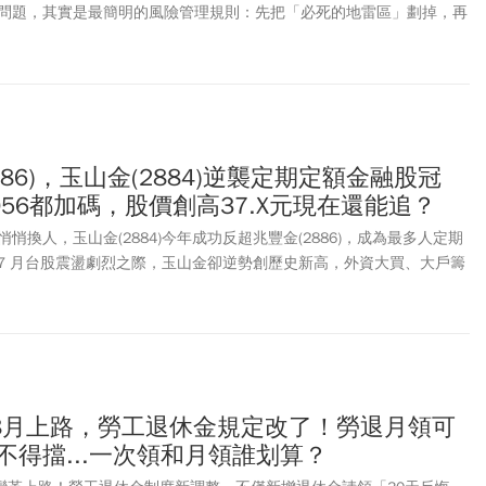
問題，其實是最簡明的風險管理規則：先把「必死的地雷區」劃掉，再
86)，玉山金(2884)逆襲定期定額金融股冠
0056都加碼，股價創高37.X元現在還能追？
悄換人，玉山金(2884)今年成功反超兆豐金(2886)，成為最多人定期
7 月台股震盪劇烈之際，玉山金卻逆勢創歷史新高，外資大買、大戶籌
點獲利了結，下半年還有三商壽併購案將完成產品線最後一塊拼圖，這
本事還是短期行情？
8月上路，勞工退休金規定改了！勞退月領可
不得擋...一次領和月領誰划算？