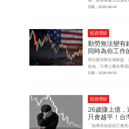
晚，卻靠著建立投資紀
膨的重要方法。其中，
日期：2026-08-04
本、高透明度等優勢，成
台灣50等市值型ET
打造穩健報酬的投資組
投資理財
勤勞無法變有
同時為你工作
用台股深耕在地收益、
自由，引導上萬名學員
日期：2026-08-03
投資理財
26歲賺上億，
只會越平！台
「如果你知道自己會死