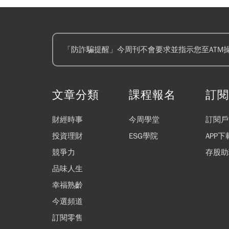
「防詐騙提醒」今周刊不會要求並指示您至ATM
文章分類
課程報名
訂
財經時事
今周學堂
訂閱戶
投資理財
ESG學院
APP下
競爭力
存股助
品味人生
幸福熟齡
今選頻道
訂閱零售