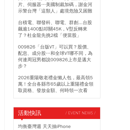
片、伺服器…美國制裁加碼，謝金河
示警台灣「這類人」處境危險又困難
台積電、聯發科、聯電、群創...台股
飆逾1400點叩關45K，V型反轉來
了？杜金龍先挑2檔「便當股」
009826「台版VT」可以買？股價、
配息、成分股…和全球VT哪不同，為
何連周冠男都說009826上市是邁大
步？
2026重陽敬老禮金懶人包，最高領5
萬！全台各縣市65歲以上重陽禮金領
取資格、發放金額、何時領一次看
活動快訊
/ EVENT NEWS /
均衡臺灣週 天天抽iPhone