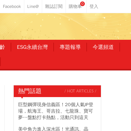
0
齡
ESG永續台灣
專題報導
今選頻道
熱門話題
/ HOT ARTICLES /
巨型鋼彈現身信義區！20個人氣IP登
場，航海王、哥吉拉、七龍珠、寶可
夢…盤點打卡熱點，活動只到這天
美中角力進入深水區！光通訊、晶