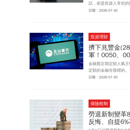
話，卻是投資人常犯的
談獲利。
日期：2026-07-30
投資理財
擠下兆豐金(28
軍！0050、
金融股定期定額人氣王悄
定額的金融存股標的。
碼集中，散戶反而趁高
日期：2026-07-30
場逆襲背後，究竟是真
保險稅制
勞退新制變革
反悔、自提6%