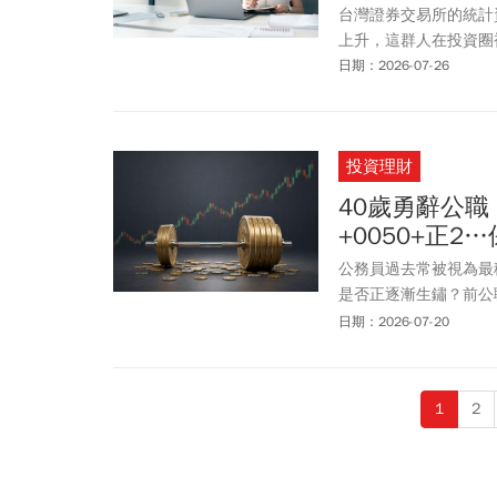
台灣證券交易所的統計
上升，這群人在投資圈
日期：2026-07-26
投資理財
40歲勇辭公
+0050+正
公務員過去常被視為最
是否正逐漸生鏽？前公職
數人操弄，因而下定決
日期：2026-07-20
適合自己的投資哲學，
槓桿工具，為自己打造
1
2