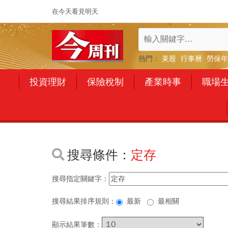
在今天看見明天
熱門：
美股
行事曆
勞保年
投資理財
保險稅制
產業時事
職場
搜尋條件：
定存
搜尋指定關鍵字：
搜尋結果排序規則：
最新
最相關
顯示結果筆數：