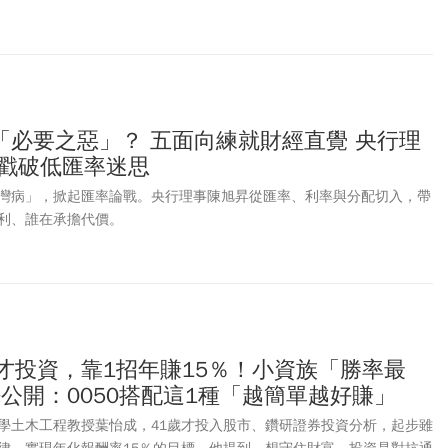
)在立法院受訪時表示，中國不斷翻修國家安全相關法令，這些法律會帶給
表示，此舉非常流於模糊、空泛，而且相當的任意性，「禁止你出境，
國人能夠注意這些新的法律，可能會有人身安全的風險，務必做好風險
最新法令可能帶來的影響。醫師作家蔡依橙指出，中國網路上近期已出
國民眾分享自己即使持有護照、簽證及機票，出境時仍可能遭檢查手
PN或手機內有違規內容，就可能無法出境。
「必要之惡」？ 五面向練就財經直覺 央行理
話戳破低匯率迷思
灣病」，掀起匯率論戰。央行理事陳旭昇從匯率、利率與分配切入，帶
利、誰在承擔代價。
才投資，靠1招年賺15％！小資族「勝率最
法公開：0050搭配這1種「越簡單越好賺」
學土木工程教授葉怡成，41歲才投入股市、鑽研證券投資分析，起步雖