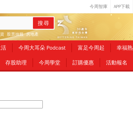
搜尋
資
股票抽籤
房地產
生活
今周大耳朵 Podcast
富足今周起
幸福熟
存股助理
今周學堂
訂購優惠
活動報名