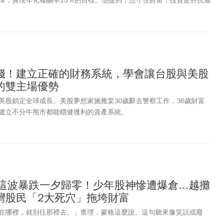
律，實現年化報酬率15％的目標。他提到，想守住財富，投資是對抗通
ETF具備「一次買進多檔股票、分散投資風險」的特質，同時擁有低成
為股市小白與忙碌上班族的入門選擇。從全球股市ETF、S&P 500到
F，再搭配「核心+衛星」配置策略，即使不擅長選股，也能用簡單的方法
合。
錢！建立正確的財務系統，學會讓台股與美股
的雙主場優勢
美股鎖定全球成長。美股夢想家施雅棠30歲辭去警察工作，36歲財富
建立不分牛熊市都能穩健獲利的資產系統。
這波暴跌一夕歸零！少年股神慘遭爆倉...越攤
灣股民「2大死穴」拖垮財富
在哪裡，就別往那裡去。」查理．蒙格這麼說。這句聽來像笑話或廢