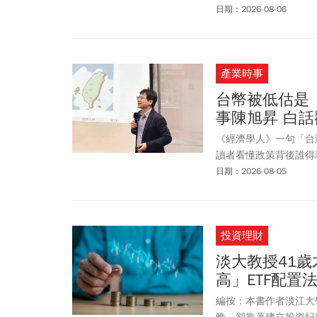
委邱垂正周三(8/5
日期：2026-08-06
國人人身風險。邱垂正
就禁止你出境」，希望
的評估，充分了解當地
產業時事
現不少相關影片，有中
機；一旦被認定使用V
台幣被低估是
事陳旭昇 白
《經濟學人》一句「台
讀者看懂政策背後誰得
日期：2026-08-05
投資理財
淡大教授41歲
高」ETF配置
編按：本書作者淡江大