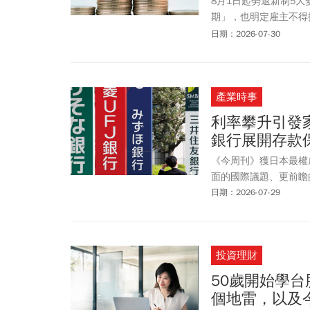
8月1日起勞退新制5
期」，也明定雇主不得
加重欠繳責任。《今周
日期：2026-07-30
些。
產業時事
利率攀升引發
銀行展開存款
《今周刊》獲日本最權
面的國際議題、更前瞻
日期：2026-07-29
投資理財
50歲開始學
個地雷，以及