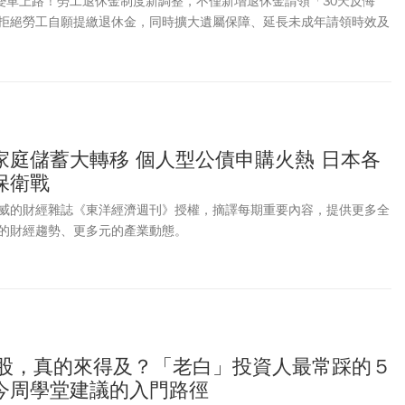
大變革上路！勞工退休金制度新調整，不僅新增退休金請領「30天反悔
拒絕勞工自願提繳退休金，同時擴大遺屬保障、延長未成年請領時效及
刊》整理勞退新制5大變革資訊提供給讀者，一文了解勞工保障有哪
家庭儲蓄大轉移 個人型公債申購火熱 日本各
保衛戰
威的財經雜誌《東洋經濟週刊》授權，摘譯每期重要內容，提供更多全
的財經趨勢、更多元的產業動態。
台股，真的來得及？「老白」投資人最常踩的５
今周學堂建議的入門路徑