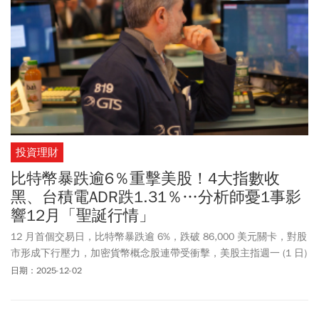
投資理財
比特幣暴跌逾6％重擊美股！4大指數收
黑、台積電ADR跌1.31％…分析師憂1事影
響12月「聖誕行情」
12 月首個交易日，比特幣暴跌逾 6%，跌破 86,000 美元關卡，對股
市形成下行壓力，加密貨幣概念股連帶受衝擊，美股主指週一 (1 日)
盡墨。在日本股債雙殺引發連鎖反應，賣壓擴散至全球債市，美債
日期：2025-12-02
同步承壓走低。