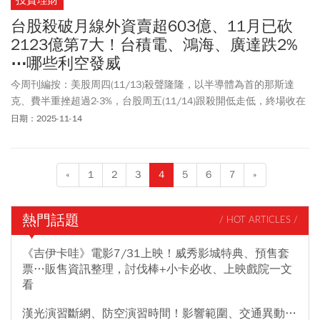
投資理財
台股殺破月線外資賣超603億、11月已砍
2123億第7大！台積電、鴻海、廣達跌2%
⋯哪些利空發威
今周刊編按：美股周四(11/13)殺聲隆隆，以半導體為首的那斯達
克、費半重挫超過2-3%，台股周五(11/14)跟殺開低走低，終場收在
27397.5點，下跌506.06點或1.8%跌破月線，台積電(2330)下跌30
日期：2025-11-14
元或2.05%收1430元，鴻海(2317)重跌4.37%來到241元，廣達
(2382)收跌1.93%，緯創(3231)則是跌逾2.43%。周五外資賣超金額
高達603億元，單周賣超981元，11月以來賣超2123億元，已擠入史
«
1
2
3
4
5
6
7
»
上第7大。為什麼突如其來科技股殺這麼兇，華爾街分析師認為，週
四美股暴跌屬於漲多後的技術性調整，加上12月降息機率預期，反
轉為五五波，才會導致修正，不過多數認為，美股的適時回調對行
熱門話題
/ HOT ARTICLES /
情發展來說相對健康。
《吉伊卡哇》電影7/31上映！威秀影城特典、預售套
票…販售資訊整理，討伐棒+小卡必收、上映戲院一文
看
漢光演習斷網、防空演習時間！影響範圍、交通異動…