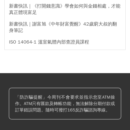
新書快訊｜《打開錢意識》學會如何與金錢相處，才能
真正體現富足
新書快訊｜謝富旭《中年財富覺醒》42歲窮大叔的翻
身筆記
ISO 14064-1 溫室氣體內部查證員課程
「防詐騙提醒」今周刊不會要求並指示您至ATM操
作。ATM只有匯款及轉帳功能，無法解除分期付款或
訂單錯誤問題。隨時可撥打165反詐騙諮詢專線。