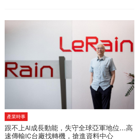
新一輪融資的主導投資人、Disruptive 執行長 Alex Davis 證實這項交
易。
產業時事
跟不上AI成長動能，失守全球亞軍地位...高
速傳輸IC台廠找轉機，搶進資料中心