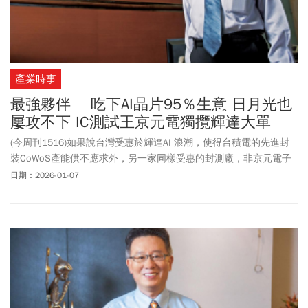
產業時事
最強夥伴 吃下AI晶片95％生意 日月光也
屢攻不下 IC測試王京元電獨攬輝達大單
(今周刊1516)如果說台灣受惠於輝達AI 浪潮，使得台積電的先進封
裝CoWoS產能供不應求外，另一家同樣受惠的封測廠，非京元電子
莫屬，而且在輝達供應鏈，它享有難以取代的地位。
日期：2026-01-07