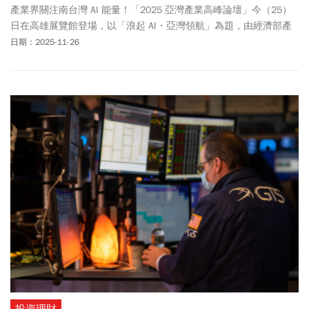
產業界關注南台灣 AI 能量！「2025 亞灣產業高峰論壇」今（25）
日在高雄展覽館登場，以「浪起 AI・亞灣領航」為題，由經濟部產
發署主辦、今周刊協辦，聚焦「產業趨勢觀點」、「跨域與談分
日期：2025-11-26
享」、「AI 技術展示交流」三大主軸，展現亞灣從港都轉型為南台
灣 AI 核心聚落的最新進展。論壇吸引超過86家企業、236名產官學
研代表參與，顯示產業界對亞灣發展藍圖的高度重視。