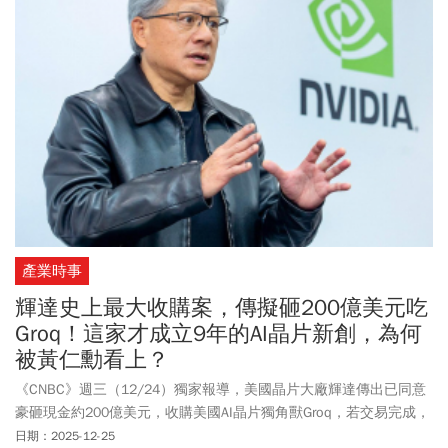
產業時事
輝達史上最大收購案，傳擬砸200億美元吃
Groq！這家才成立9年的AI晶片新創，為何
被黃仁勳看上？
《CNBC》週三（12/24）獨家報導，美國晶片大廠輝達傳出已同意
豪砸現金約200億美元，收購美國AI晶片獨角獸Groq，若交易完成，
料將成為輝達成立以來規模最大的併購案。消息人士指出，Groq 最
日期：2025-12-25