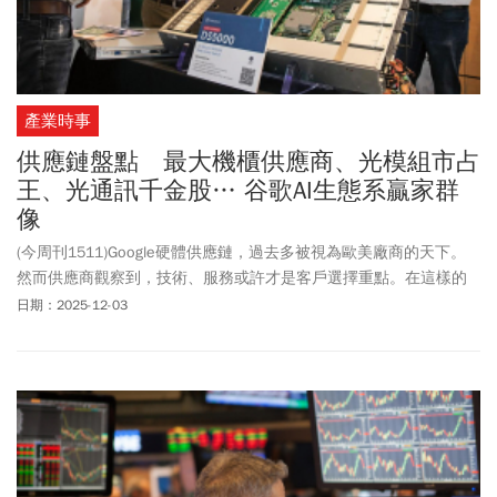
產業時事
供應鏈盤點 最大機櫃供應商、光模組市占
王、光通訊千金股… 谷歌AI生態系贏家群
像
(今周刊1511)Google硬體供應鏈，過去多被視為歐美廠商的天下。
然而供應商觀察到，技術、服務或許才是客戶選擇重點。在這樣的
格局下，包括加拿大電子代工廠、中國光模組廠、台灣光通訊元件
日期：2025-12-03
廠，都是純度很高的Google供應鏈。