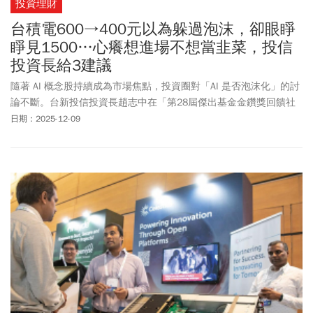
投資理財
台積電600→400元以為躲過泡沫，卻眼睜
睜見1500…心癢想進場不想當韭菜，投信
投資長給3建議
隨著 AI 概念股持續成為市場焦點，投資圈對「AI 是否泡沫化」的討
論不斷。台新投信投資長趙志中在「第28屆傑出基金金鑽獎回饋社
會公益活動」捐贈儀式暨公益論壇上直言：「只要有人的地方就一
日期：2025-12-09
定會創造泡沫」。然而，他也明確指出，若從估值、投機程度與槓
桿水位3項特徵來看，當前市場距離真正的泡沫仍有顯著距離。