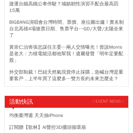
捷運台鐵高鐵公車停駛？城鎮韌性演習不配合最高罰
15萬
BIGBANG演唱會台灣時間、票價、座位圖出爐！實名制
台北高雄4場搶票日期、售票平台…GD/大聲/太陽全來
了
黃崇仁治喪張忠謀任主委…兩人交情曝光！曾說Morris
是老大：力積電能活都他幫我！遺屬發聲「明年定要配
股」
外交部制裁！巴紐天然氣現貨停止採購，急喊台灣是重
要客戶，上半年買了這麼多…雙方長約未來怎麼走？
活動快訊
/ EVENT NEWS /
均衡臺灣週 天天抽iPhone
訂閱贈【歌林】AI聲控3D擺頭循環扇