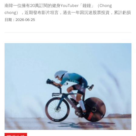
南韓一位擁有20萬訂閱的健身YouTuber「鐘鐘」（Chong
chong），近期發布影片坦言，過去一年因沉迷股票投資，累計虧損
達7億韓元（約新台幣1400萬元）。鐘鐘不僅賠光多年積蓄，甚至一
日期：2026-06-25
度失去生活希望。他拍攝影片分享自身教訓，希望提醒了所有投資
人：市場永遠存在風險，唯有保持健全的投資紀律，才是長遠之
計。