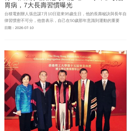
胃病，7大長壽習慣曝光
台積電創辦人張忠謀7月10日迎來95歲生日，他的長壽秘訣與長年自
律習慣密不可分，他曾表示，自己在50歲那年意識到運動的重要
性，自此養成運動習慣。張忠謀夫人張淑芬也透露三餐飲食，早上
日期：2026-07-10
一定會吃一片木瓜、午晚餐則是維持一魚一肉一菜原則 。除了運
動、飲食，營養師高敏敏也點出了張忠謀其它養生絕招，包括放慢
說話速度、維持規律作息、擁有良好基因、不加班也不應酬、靠閱
讀益智與音樂紓壓，經營公司外，也經營了健康。