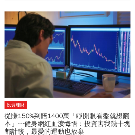
齡、預防失智，讓大腦一路進步到90多歲。
投資理財
從賺150%到賠1400萬「睜開眼看盤就想翻
本」…健身網紅血淚悔悟：投資害我幾十塊
都計較，最愛的運動也放棄