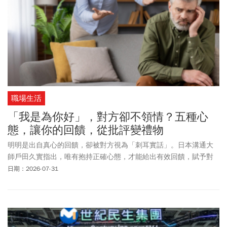
職場生活
「我是為你好」，對方卻不領情？五種心
態，讓你的回饋，從批評變禮物
明明是出自真心的回饋，卻被對方視為「刺耳實話」。日本溝通大
師戶田久實指出，唯有抱持正確心態，才能給出有效回饋，賦予對
方改變的勇氣。
日期：2026-07-31