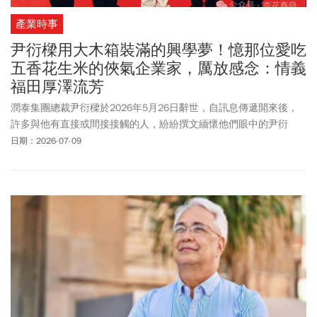
產業時事
尹衍樑用大木箱裝滿的興學夢！憶那位愛吃
五香花生米的俠氣企業家，厲放感念：情義
福田厚澤流芳
潤泰集團總裁尹衍樑於2026年5月26日辭世，自訊息傳遞開來後，
許多與他有直接或間接接觸的人，紛紛撰文緬懷他們眼中的尹衍
樑。光華管理學院創辦人厲以寧教授的女兒—厲放博士，在7月7日
日期：2026-07-09
也以個人特殊視角，感性地描述父親與尹衍樑，以及她與尹衍樑間
的溫馨故事，以緬懷一位她尊重的朋友。文字間可看出尹衍樑對她
親切與友善的關懷，讓她留下許多回憶。以下為厲放博士授權《今
周刊》轉載她於個人微信公眾號分享的文章全文：