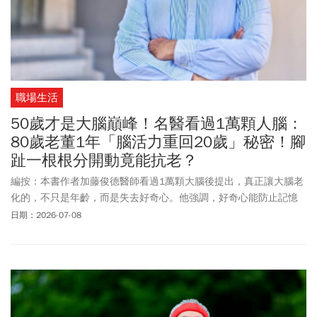
職場生活
50歲才是大腦巔峰！名醫看過1萬顆人腦：
80歲老董1年「腦活力重回20歲」秘密！腳
趾一根根分開動竟能抗老？
編按：本書作者加藤俊德醫師看過1萬顆大腦後提出，真正讓大腦老
化的，不只是年齡，而是失去好奇心。他強調，好奇心能防止記憶
力與認知功能的衰退，並成為大腦再生與活化的動力源泉。作者透
日期：2026-07-08
過長年臨床觀察發現：當一個人不再對世界感到興趣，大腦的神經
連結會逐漸消失，像樹枝一樣慢慢枯萎；而當好奇心被喚醒，神經
迴路則會重新生長，大腦再次活化。