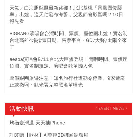
天氣／白海豚颱風最新路徑！北北基桃「暴風圈侵襲
率」出爐，這天估發布海警，父親節會影響嗎？10日
報先看
BIGBANG演唱會台灣時間、票價、座位圖出爐！實名制
台北高雄4場搶票日期、售票平台…GD/大聲/太陽全來
了
aespa演唱會8/11台北大巨蛋登場！開唱時間、票價座
位圖、實名制規定、演唱會歌單懶人包
暑假跟團旅遊注意！知名旅行社遭勒令停業、9家遭廢
止或撤照…觀光署完整黑名單曝光
活動快訊
/ EVENT NEWS /
均衡臺灣週 天天抽iPhone
訂閱贈【歌林】AI聲控3D擺頭循環扇