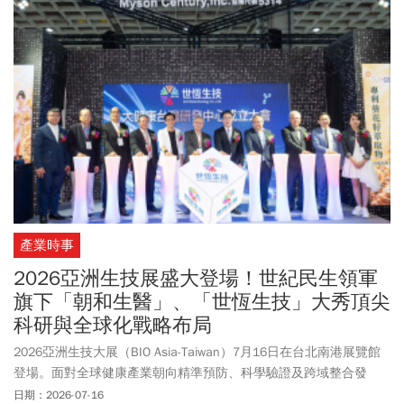
產業時事
2026亞洲生技展盛大登場！世紀民生領軍
旗下「朝和生醫」、「世恆生技」大秀頂尖
科研與全球化戰略布局
2026亞洲生技大展（BIO Asia-Taiwan）7月16日在台北南港展覽館
登場。面對全球健康產業朝向精準預防、科學驗證及跨域整合發
展，世紀民生集團此次攜旗下世恆生技、朝和生醫參展，從創新原
日期：2026-07-16