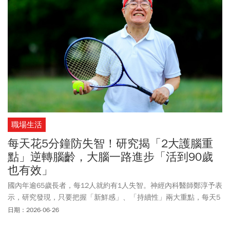
職場生活
每天花5分鐘防失智！研究揭「2大護腦重
點」逆轉腦齡，大腦一路進步「活到90歲
也有效」
國內年逾65歲長者，每12人就約有1人失智。神經內科醫師鄭淳予表
示，研究發現，只要把握「新鮮感」、「持續性」兩大重點，每天5
至15分鐘學習新的事物，例如學樂器、烹飪，都能刺激與保護大
日期：2026-06-26
腦，即使年過70歲，才進行這類腦力訓練也有效，有助於逆轉腦