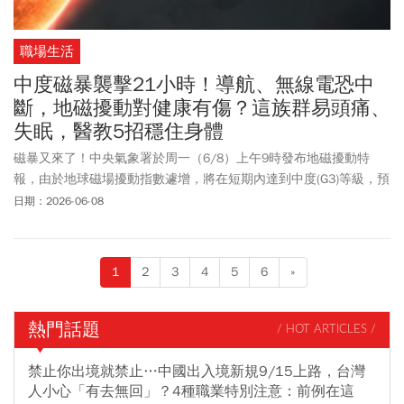
職場生活
中度磁暴襲擊21小時！導航、無線電恐中
斷，地磁擾動對健康有傷？這族群易頭痛、
失眠，醫教5招穩住身體
磁暴又來了！中央氣象署於周一（6/8）上午9時發布地磁擾動特
報，由於地球磁場擾動指數遽增，將在短期內達到中度(G3)等級，預
計將於台灣時間6月8日17時發生，並持續影響長達21小時。地磁擾
日期：2026-06-08
動對於日常生活是否有影響？中央氣象署解釋，衛星導航、低頻與
高頻無線電通訊將可能出現短暫中斷，至於地磁擾動是否會影響健
康？醫師提醒，磁暴可能會間接干擾人體的自律神經、心血管疾病
1
2
3
4
5
6
»
及睡眠。地磁擾動雖然是天文現象，不能阻止其發生，但可以透過
簡單幾招降低影響，穩住自己的身體，
熱門話題
/ HOT ARTICLES /
禁止你出境就禁止…中國出入境新規9/15上路，台灣
人小心「有去無回」？4種職業特別注意：前例在這