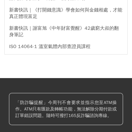
新書快訊｜《打開錢意識》學會如何與金錢相處，才能
真正體現富足
新書快訊｜謝富旭《中年財富覺醒》42歲窮大叔的翻
身筆記
ISO 14064-1 溫室氣體內部查證員課程
「防詐騙提醒」今周刊不會要求並指示您至ATM操
作。ATM只有匯款及轉帳功能，無法解除分期付款或
訂單錯誤問題。隨時可撥打165反詐騙諮詢專線。