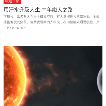
職場生活
用汗水升級人生 中年鐵人之路
下班後，當多數人在滑手機放空時，有人選擇投入三鐵運動、主動
擁抱適度的痛苦。這些愛運動的人相信，在肉體極限通過挑戰、用
汗水升級人生後，現實生活遇到的困境，也都將只是微不足道的雜
日期：2026-06-10
音！