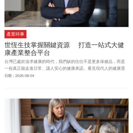
產業時事
世恆生技掌握關鍵資源 打造一站式大健
康產業整合平台
台灣已處於追求健康的時代，我們缺的往往不是更多保健品，而是
一份真正能走進日常、讓人安心的健康承諾。看見現代人的健康需
求正經歷深刻轉型。世紀民生集團旗下世恆生技，透過鳳凰計畫布
日期：2026-08-04
局，整合全球創新原料、產學研資源、品牌通路與AI數據應用，打造
大健康產業的新型整合平台。世紀民生集團總裁張祐銘表示，未來
健康產業需要的不只是更多商品，而是建立從科技研發到市場應用
的完整鏈結，讓優質技術真正走進消費市場。