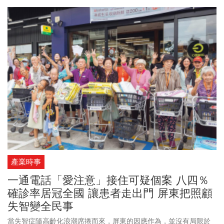
Fi、有線網路或臨櫃辦理。
產業時事
一通電話「愛注意」接住可疑個案 八四％
確診率居冠全國 讓患者走出門 屏東把照顧
失智變全民事
當失智症隨高齡化浪潮席捲而來，屏東的因應作為，並沒有局限於