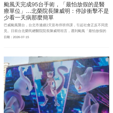
颱風天完成95台手術，「最怕放假的是醫
療單位」...北榮院長陳威明：停診衝擊不是
少看一天病那麼簡單
巴威颱風襲台，台北市連續2天宣布停班停課，引起社會正反不同意
見。日前台北榮民總醫院院長陳威明坦言，遇到颱風「最怕放假的
是醫療單位」，因為颱風假對醫療院所造成極大的困難，相關言論
日期：2026-07-15
引發討論。15日陳威明再度發出千字公開信，他說一個颱風假對醫
院的影響相當大，原因在於醫院每天的醫療服務幾乎都是滿載運
作，北榮每日門診約1萬人次，還有抽血、電腦斷層、內視鏡等大量
醫療服務。然而，真正的挑戰卻在颱風過後，延期的門診、檢查與
手術都必須重新安排，絕非少看1天病那麼簡單。