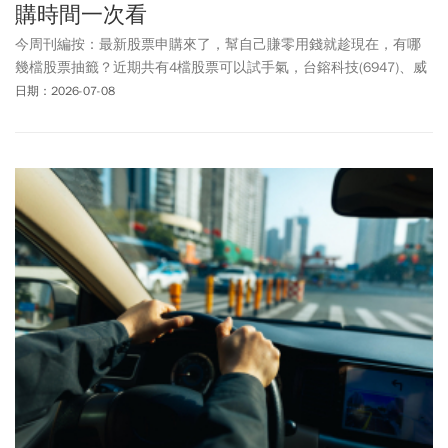
購時間一次看
今周刊編按：最新股票申購來了，幫自己賺零用錢就趁現在，有哪
幾檔股票抽籤？近期共有4檔股票可以試手氣，台鎔科技(6947)、威
潤(6465)、立凱-KY(5227)、鑫聯大投控(3709)。其中，價差最大的
日期：2026-07-08
是半導體廢棄物處理大廠台鎔科技，以承銷價66元計算，以前一日
收盤價82.57元計算，若幸運中籤潛在獲利有1.65萬元，報酬率有
25%。台鎔科技因應全球AI與高效能運算需求急速攀升，帶動半導體
先進製程持續擴產，特化品廢液回收需求也隨之擴大。至於威潤也
有1萬元價差，立凱-KY則有7800元，鑫聯大投控也可以小賺3300
元。