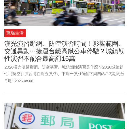
職場生活
漢光演習斷網、防空演習時間！影響範圍、
交通異動…捷運台鐵高鐵公車停駛？城鎮韌
性演習不配合最高罰15萬
2026漢光演習斷網、防空演習、城鎮韌性演習是什麼？2026城鎮韌
性（防空）演習將在周五(8/7)、下周一(8/10)至下周四(8/13)期間分
區、分時段進行。其中，雙北及桃園、新竹等地區將於8/13實施，
日期：2026-08-06
屆時除了將進行避難演習之外，也將實施交通管制，捷運、台鐵及
高鐵列車皆正常行駛，惟出站後須依照民防人員指示進行疏散避
難。foodpanda、Uber Eats等外送服務也將於演習期間暫停。2026
城鎮韌性演習首度參考日韓等國家作法，加入大規模「行動網路降
速演練」，在這30分鐘內網速將變慢，民眾可能無法順暢地觀賞影
片、視訊通話、行動支付，但語音通話、簡訊以及文字傳輸等皆可
正常使用。2026城鎮韌性演習需要注意什麼？若違反規定會罰錢