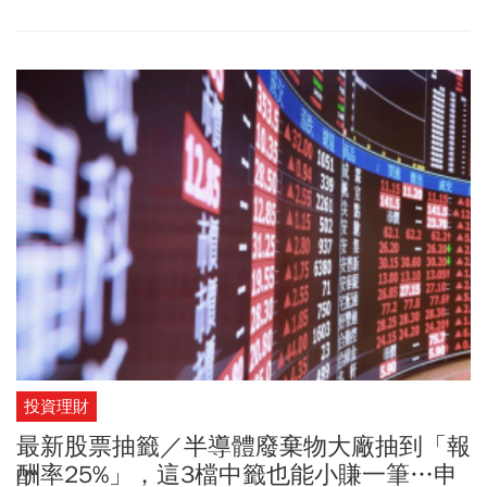
的工業聚落既是臺灣經濟的動能，也具備領先全台工業產值達四．
四兆元的深厚工業基礎，穩坐台灣經濟發展的重鎮地位。
投資理財
最新股票抽籤／半導體廢棄物大廠抽到「報
酬率25%」，這3檔中籤也能小賺一筆…申