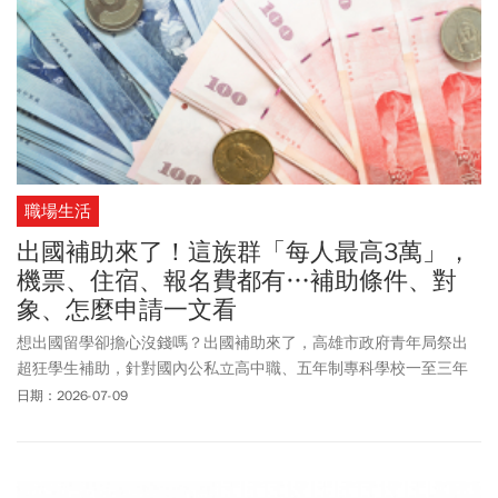
職場生活
出國補助來了！這族群「每人最高3萬」，
機票、住宿、報名費都有…補助條件、對
象、怎麼申請一文看
想出國留學卻擔心沒錢嗎？出國補助來了，高雄市政府青年局祭出
超狂學生補助，針對國內公私立高中職、五年制專科學校一至三年
級本國學生，推出「促進青年國際研修與培訓補助計畫」，凡符合
日期：2026-07-09
資格者，最高補助3萬元。有關促進青年國際研修與培訓補助計畫申
請時間、申請資格、申請方式、補助類型與額度等相關資訊，《今
周刊》一文整理報你知。