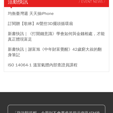
活動快訊
/ EVENT NEWS /
均衡臺灣週 天天抽iPhone
訂閱贈【歌林】AI聲控3D擺頭循環扇
新書快訊｜《打開錢意識》學會如何與金錢相處，才能
真正體現富足
新書快訊｜謝富旭《中年財富覺醒》42歲窮大叔的翻
身筆記
ISO 14064-1 溫室氣體內部查證員課程
「防詐騙提醒」今周刊不會要求並指示您至ATM操