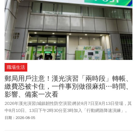
嗎？
職場生活
郵局用戶注意！漢光演習「兩時段」轉帳、
繳費恐被卡住，一件事別做很麻煩…時間、
影響、備案一次看
2026年漢光演習(城鎮韌性防空演習)將於8月7日至8月13日登場，其
中8月10日、13日下午2時30分至3時加入「行動網路降速演練」。
對此，中華郵政表示，演習期間郵局全系統維持正常服務，不過，
日期：2026-08-05
客戶若使用行動網路進行EZPost、郵件查詢、i郵箱或辦理金融及壽
險等服務時，可能會因網路降速而不順暢或無法執行，建議改用Wi-