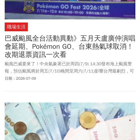
職場生活
巴威颱風全台活動異動》五月天盧廣仲演唱
會延期、Pokémon GO、台東熱氣球取消！
改期退票資訊一次看
颱風巴威要來了！中央氣象署已於周四(7/9) 14:30發布海上颱風警
報，預估颱風將於周五(7/10)晚間至周六(7/11)影響台灣最劇烈，可
能會帶來強風及致災性的大雨。由於颱風暴風侵襲範圍大，屆時可
日期：2026-07-09
能全台灣都會被壟罩在暴風圈內，全台各地戶外活動、演唱會活動
也相繼宣布取消、延期，《今周刊》本文整理巴威颱風全台活動異
動一覽，延期到何時、退票退款方式一次看！