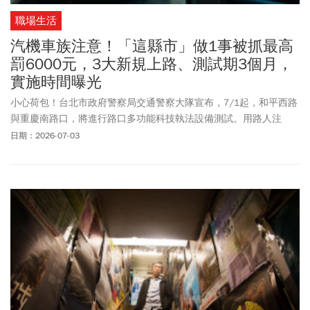
職場生活
汽機車族注意！「這縣市」做1事被抓最高
罰6000元，3大新規上路、測試期3個月，
實施時間曝光
小心荷包！台北市政府警察局交通警察大隊宣布，7/1起，和平西路
與重慶南路口，將進行路口多功能科技執法設備測試。用路人注
意，7/1至9/30為期三個月的宣導期不開單；10/1起將正式啟用取
日期：2026-07-03
締違規，取締項目包括「闖紅燈、車輛不停讓行人、不依標誌標線
號誌指示行駛」。