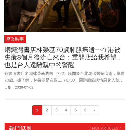
產業時事
銅鑼灣書店林榮基70歲肺腺癌逝…在港被
失蹤8個月後流亡來台：重開店給我希望，
也是台人遠離親中的警醒
銅鑼灣書店老闆林榮基週四（7/2）晚間於台北馬偕醫院病逝，享壽
70歲。據了解，林榮基是在週二（6/30）因肺腺癌病情惡化入院，
癌細胞擴及心臟，週三（7/1）陷入昏迷，於週四晚間19時01分離
日期：2026-07-02
世。林榮基是在2024年取得台灣居留權，但卻在2025年5月確診肺
腺癌復發已是第四期，接受化療和切除部分肺部組織後，身體極度
虛弱並出現嚴重缺氧，也因味覺改變而難以進食。林榮基香港家人
1
2
3
4
5
6
»
已得知消息，委託援港會牧師黃春生處理後事，陸委會和台港策進
會與家屬及黃牧師保持密切聯繫，將依請求提供相關協助。總統賴
清德晚間在臉書發聲，林榮基先生的離開，令人悲傷；但他留下的
熱門話題
/ HOT ARTICLES /