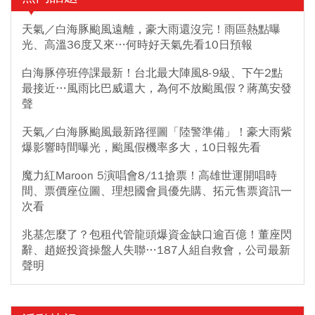
勇氣，不會消失。台灣會記得，有一位香港書店人，曾經用最平凡
也最堅定的方式，告訴我們自由多麼珍貴，也提醒我們，民主需要
天氣／白海豚颱風遠離，豪大雨還沒完！雨區熱點曝
一代又一代人的努力守護。
光、高溫36度又來…何時好天氣先看10日預報
白海豚停班停課最新！台北最大陣風8-9級、下午2點
最接近…風雨比巴威還大，為何不放颱風假？蔣萬安發
聲
天氣／白海豚颱風最新路徑圖「陸警準備」！豪大雨紫
爆影響時間曝光，颱風假機率多大，10日報先看
魔力紅Maroon 5演唱會8/11搶票！高雄世運開唱時
間、票價座位圖、理想國會員優先購、拓元售票資訊一
次看
兆基怎麼了？包租代管龍頭爆資金缺口逾百億！董座閃
辭、趙姬投資操盤人失聯…187人組自救會，公司最新
聲明