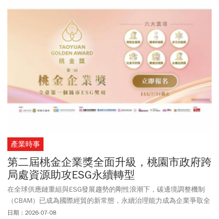
產業時事
第二屆桃金企業獎全面升級，桃園市政府跨
局處資源助攻ESG永續轉型
在全球供應鏈重組與ESG發展趨勢的剛性浪潮下，碳邊境調整機制
（CBAM）已成為國際經貿的新常態，永續治理能力成為企業爭取全
球訂單的關鍵通行證。桃園作為臺灣產業發展的重要引擎，高密度
日期：2026-07-08