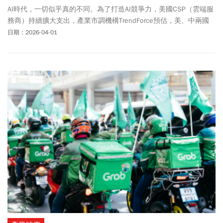
AI時代，一切似乎真的不同。為了打造AI競爭力，美國CSP（雲端服
務商）持續擴大支出，產業市調機構TrendForce預估，美、中兩國
八大CSP，今年總計斥資逾七千億美元（約二十二兆新台幣）進行基
日期：2026-04-01
礎建設，另有從模型進展到推論的龐大地端硬體，以及資料儲存的
需求。全球科技產業突然驚覺，為了擴張算力，須有更多GPU、更多
儲存空間，來傳輸、儲存巨量資料，此時扮演儲存要角的記憶體，
頓時成了歷史上從未有過的重要戰略物資。