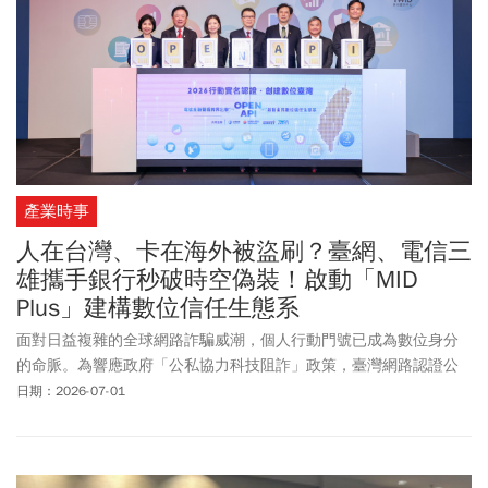
產業時事
人在台灣、卡在海外被盜刷？臺網、電信三
雄攜手銀行秒破時空偽裝！啟動「MID
Plus」建構數位信任生態系
面對日益複雜的全球網路詐騙威潮，個人行動門號已成為數位身分
的命脈。為響應政府「公私協力科技阻詐」政策，臺灣網路認證公
司TWCA(臺網公司)週三（7/1）日攜手中華電信、台灣大哥大、遠傳
日期：2026-07-01
電信三大電信巨頭，以及第一銀行、玉山銀行、臺灣中小企銀，共
同宣布正式啟動新一代「MID Plus （MID+）」行動身分認證服務。
此舉標誌著臺灣正式導入國際 GSMA Open Gateway 標準，透過電信