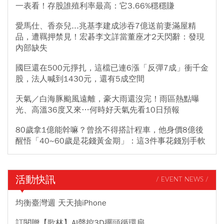
一表看！存股誰殖利率最高：它3.66%穩穩賺
愛馬仕、香奈兒...兆基李建成涉吞7億送前妻滿屋精
品，遭羈押禁見！宏碁李文詳當董座才2天閃辭：發現
內部缺失
國巨還在500元掙扎，這檔已連6漲「反彈7成」衝千金
股，法人喊到1430元，還有5成空間
天氣／白海豚颱風遠離，豪大雨還沒完！雨區熱點曝
光、高溫36度又來…何時好天氣先看10日預報
80歲拿1億能幹嘛？曾捨不得搭計程車，他身價8億後
醒悟「40~60歲是花錢黃金期」：這3件事花錢別手軟
活動快訊
/ EVENT NEWS /
均衡臺灣週 天天抽iPhone
訂閱贈【歌林】AI聲控3D擺頭循環扇