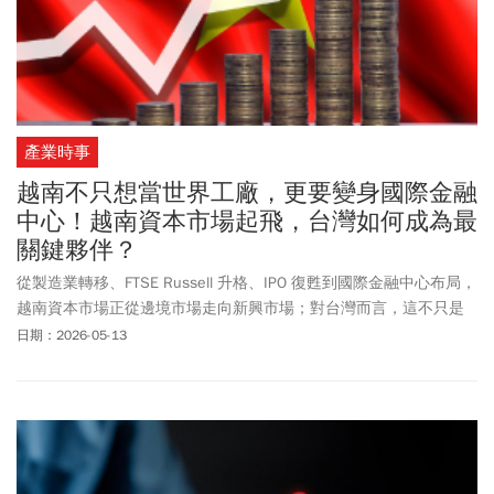
產業時事
越南不只想當世界工廠，更要變身國際金融
中心！越南資本市場起飛，台灣如何成為最
關鍵夥伴？
從製造業轉移、FTSE Russell 升格、IPO 復甦到國際金融中心布局，
越南資本市場正從邊境市場走向新興市場；對台灣而言，這不只是
投資題目，更是區域金融合作的戰略機會。
日期：2026-05-13