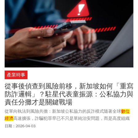
產業時事
從事後偵查到風險前移，新加坡如何「重寫
防詐邏輯」？駐星代表童振源：公私協力與
責任分攤才是關鍵戰場
從單向執法到風險共擔：新加坡公私協力的反詐模式隨著全球
數位
經濟
高速擴張，詐騙犯罪早已不只是單純治安問題，而是高度組織
化、科技化且具跨境流動特性的結構性威脅。2024 年，新加坡錄得
日期：2026-04-03
逾 51,500 起詐騙案件，全年財務損失首度突破 11 億新幣，雙創新