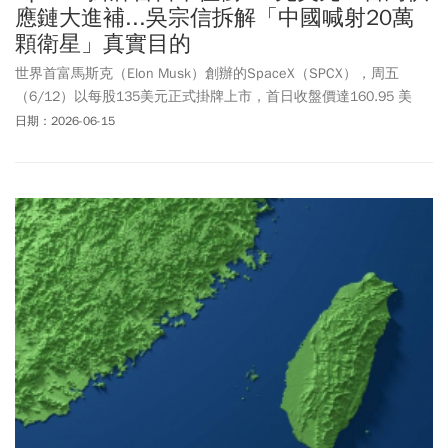
應鏈大進補...吳宗信拆解「中國喊射20萬
顆衛星」真實目的
世界首富馬斯克（Elon Musk）創辦的SpaceX（SPCX），周五
（6/12）以每股135美元正式掛牌上市，首日收盤價達160.95 美
元，總市值衝上2.1兆美元。國家太空中心（TASA）主任吳宗信指
日期：2026-06-15
出，SpaceX的Starlink產業鏈有逾50%由台灣出發，SpaceX上市台
灣供應鏈將同步受益，昇達科、華通、啟碁等廠商早已嵌入供應鏈
核心，SpaceX近期更悄派團隊來台確認合作關係。對於中國申請20
萬顆衛星頻軌，吳宗信拆解距期限2030年僅剩4年、每年須發射5萬
顆，「以中國火箭發射能力，根本是不可能的事」。他研判中國真
實目的是搶占頻譜與軌道位置，且在非紅供應鏈原則下，台灣太空
產業鏈地位「應該是相當安全的」。中華電信董事長簡志誠則指
出，以往台灣使用衛星多靠合資或租用，緊急狀況難以全面掌控，
因此中華電信去年已投資一顆完全自主掌控的同步軌道衛星，預計
今年年底正式運作。簡志誠也說明，若低軌主權衛星要全天候覆蓋
台灣至少需300顆，財務壓力極大，高軌同步衛星「幾十億到100億
台幣就可以做到」，是現階段較可行的選項。