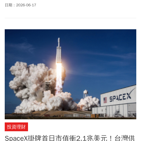
幣平台進行的網路犯罪案例； 同時，TeamT5 也展示最新威脅情資
日期：2026-06-17
報告「網路犯罪情資」，致力協助企業掌握先機，避免財產與商譽
損失 。
投資理財
SpaceX掛牌首日市值衝2.1兆美元！台灣供