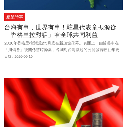
產業時事
台海有事，世界有事！駐星代表童振源從
「香格里拉對話」看全球共同利益
2026年香格里拉對話於5月底在新加坡落幕。表面上，由於美中在
「川習會」後關係暫時降溫，各國對台海議題的公開發言較往年更
為克制，甚至出現部分觀察家所稱的「避談台海」現象。然而，若
日期：2026-06-15
深入檢視各國領袖、國防部長及智庫專家的發言內容，不難發現：
台海和平穩定依然是印太安全架構中無法迴避的核心議題，而海底
電纜等關鍵水下基礎設施安全，更已成為各國共同關切的新興戰略
焦點。