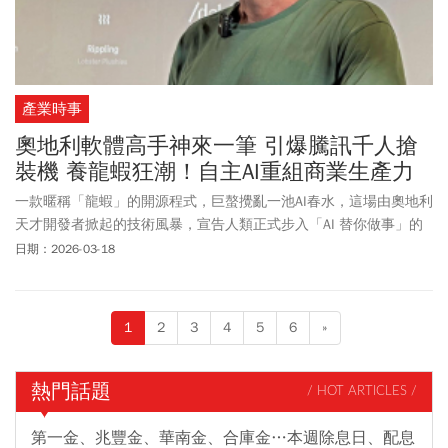
產業時事
奧地利軟體高手神來一筆 引爆騰訊千人搶
裝機 養龍蝦狂潮！自主AI重組商業生產力
一款暱稱「龍蝦」的開源程式，巨螯攪亂一池AI春水，這場由奧地利
天才開發者掀起的技術風暴，宣告人類正式步入「AI 替你做事」的
代理人時代，全面洗牌既有的數位版圖。
日期：2026-03-18
1
2
3
4
5
6
»
熱門話題
/ HOT ARTICLES /
第一金、兆豐金、華南金、合庫金…本週除息日、配息