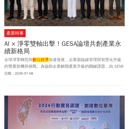
產業時事
AI × 淨零雙軸出擊！GESA論壇共創產業永
續新格局
全球淨零轉型與
數位經濟
加速發展，企業面臨碳管理與智慧化升級
的雙重契機與挑戰。為協助企業解開產業升級的關鍵課題，由 SEMI
國際半導體產業協會旗下的 GESA 綠能暨永續發展聯盟主辦的「AI
日期：2026-07-08
賦能 x 淨零減碳雙軸轉型-共創永續新格局論壇」在 6/17 邀集產官
學研領袖，聚焦於政策、AI 工業物聯網及數據分析應用等分享，旨
在協助更多企業有效提升能源效率、加速低碳製程導入，透過「AI
落地應用、企業淨零轉型、產業永續升級」達成低碳與智慧化的雙
軌轉型。