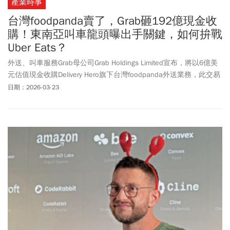
產業時事
台灣foodpanda賣了，Grab砸192億現金收
購！東南亞叫車龍頭曝出手關鍵，如何拚戰
Uber Eats？
外送、叫車服務Grab母公司Grab Holdings Limited宣布，將以6億美
元估值現金收購Delivery Hero旗下台灣foodpanda外送業務，此交易
在無現金且無債務的基礎上進行，並需經過常規的交割調整與監管
日期：2026-03-23
部門核准，預計將於 2026 年下半年完成。