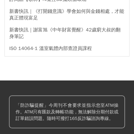
新書快訊｜《打開錢意識》學會如何與金錢相處，才能
真正體現富足
新書快訊｜謝富旭《中年財富覺醒》42歲窮大叔的翻
身筆記
ISO 14064-1 溫室氣體內部查證員課程
「防詐騙提醒」今周刊不會要求並指示您至ATM操
作。ATM只有匯款及轉帳功能，無法解除分期付款或
訂單錯誤問題。隨時可撥打165反詐騙諮詢專線。