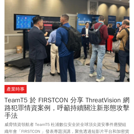
端與金融端的跨界數據串聯，建構臺灣數位信任生態系的最高防禦
標準。
產業時事
TeamT5 於 FIRSTCON 分享 ThreatVision 網
路犯罪情資案例，呼籲持續關注新形態攻擊
手法
威脅情資領航者 TeamT5 杜浦數位安全於全球頂尖資安事件應變組
織年會「FIRSTCON 」發表專題演講，聚焦透過短影片平台和加密貨