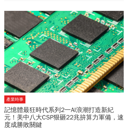
高。然而，在公私協力機制逐步深化下，2025 年出現關鍵轉折：案
件數下降 27.6% 至 37,308 起，財務損失亦減少 17.9% 至 9 億
1,310 萬新幣。儘管如此，超過 81.8% 案件仍屬於受害者在心理操
控下「自願轉帳」。當受害行為形式上具備「自願性」，傳統以事
後偵查為核心的警政模式，便難以及時阻斷資金外流。防詐的關
鍵，已從破案率轉向風險前移與決策干預。在此背景下，新加坡調
整戰略思維，從公部門單線主導，轉向整合警政、金融、科技平台
與社區力量的公私協力架構，建構多方共擔風險的反詐生態系。
產業時事
記憶體最狂時代系列2一AI浪潮打造新紀
元！美中八大CSP狠砸22兆拚算力軍備，速
度成勝敗關鍵