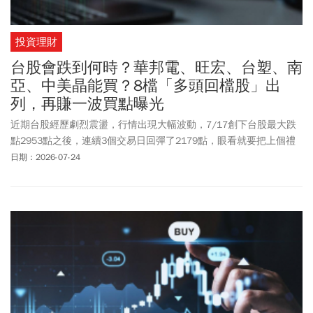
投資理財
台股會跌到何時？華邦電、旺宏、台塑、南
亞、中美晶能買？8檔「多頭回檔股」出
列，再賺一波買點曝光
近期台股經歷劇烈震盪，行情出現大幅波動，7/17創下台股最大跌
點2953點之後，連續3個交易日回彈了2179點，眼看就要把上個禮
拜五大跌的近3000點給補回來，台股真的穩了嗎？技術分析專家朱
日期：2026-07-24
家泓在《理財達人秀》節目中即表示，大盤在上周五跌破月線與支
撐後，多頭趨勢已經改變，別因為短線大漲而過度放鬆警戒「現在
叫做空頭反彈」，在資金佈局上，必須明辨大盤的關鍵指標，並嚴
守搶反彈的紀律。