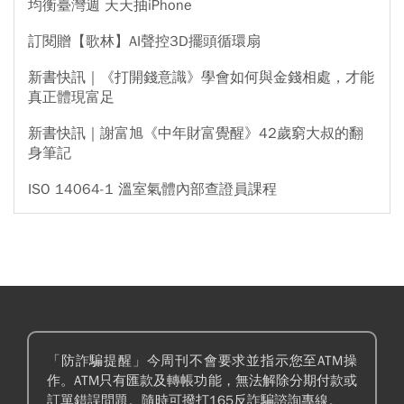
均衡臺灣週 天天抽iPhone
訂閱贈【歌林】AI聲控3D擺頭循環扇
新書快訊｜《打開錢意識》學會如何與金錢相處，才能
真正體現富足
新書快訊｜謝富旭《中年財富覺醒》42歲窮大叔的翻
身筆記
ISO 14064-1 溫室氣體內部查證員課程
「防詐騙提醒」今周刊不會要求並指示您至ATM操
作。ATM只有匯款及轉帳功能，無法解除分期付款或
訂單錯誤問題。隨時可撥打165反詐騙諮詢專線。