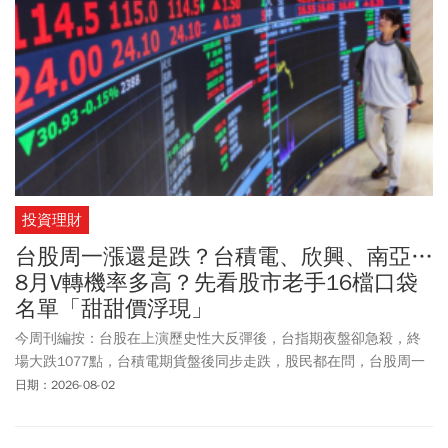
60%。
投資理財
台股周一漲還是跌？台積電、欣興、南亞…
8月V轉機率多高？先看股市老手16檔口袋
名單「甜甜價浮現」
今周刊編按：台股在上演歷史性大反彈後，台指期夜盤卻急殺，終
場大跌1077點，台積電期貨盤後同步走跌，股民都在問，台股周一
是漲還是跌？股市老手認為，8月台股行情將「先震後彈」，最新選
日期：2026-08-02
股名單也出爐，包括台積電(2330)、鴻海(2317)、南亞(1303)、富世
達(6805)、環球晶(6488)、欣興(3037)、聯發科(2454)、奇鋐