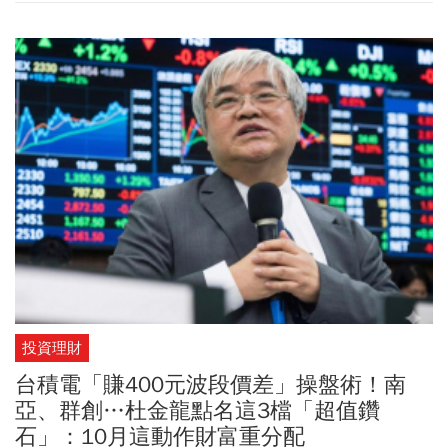
投資理財
台積電「賺400元波段價差」操盤術！南
亞、群創…杜金龍點名這3檔「超值鑽
石」：10月這動作財富重分配