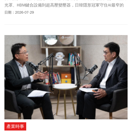
光罩、HBM鍵合設備到超高壓變壓器，日韓隱形冠軍守住AI最窄的
關口。
日期：2026-07-29
產業時事