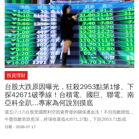
投資理財
台股大跌原因曝光，狂殺2953點第1慘、下
探42671破季線！台積電、國巨、聯電、南
亞科全趴...專家為何說別摸底
週五(7/17)台股受國際利空因素齊發的關係遭血洗！不但指數開低，
午盤指數愈跌愈深，終場收最低42671.27點，下跌2953.71點或
6.47%，跌點創史上第一慘。
日期：2026-07-17