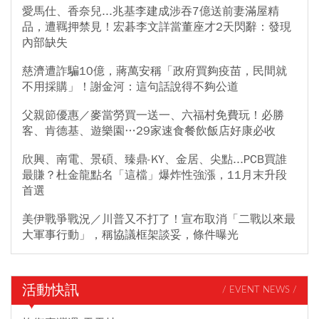
停止簽新約，參考記憶體行情，當市場重新開始搶簽長約前，整體
愛馬仕、香奈兒...兆基李建成涉吞7億送前妻滿屋精
矽晶圓
族群景氣循環仍有向上空間。不過他也表示，環球晶短線漲
品，遭羈押禁見！宏碁李文詳當董座才2天閃辭：發現
幅已不小，相較之下，持有環球晶逾四成股權、享有控股折價的中
內部缺失
美晶，或許更值得中長線留意，但操作上仍應避免重押單一景氣循
慈濟遭詐騙10億，蔣萬安稱「政府買夠疫苗，民間就
環族群。
不用採購」！謝金河：這句話說得不夠公道
父親節優惠／麥當勞買一送一、六福村免費玩！必勝
客、肯德基、遊樂園…29家速食餐飲飯店好康必收
欣興、南電、景碩、臻鼎-KY、金居、尖點...PCB買誰
最賺？杜金龍點名「這檔」爆炸性強漲，11月末升段
首選
美伊戰爭戰況／川普又不打了！宣布取消「二戰以來最
大軍事行動」，稱協議框架談妥，條件曝光
活動快訊
/ EVENT NEWS /