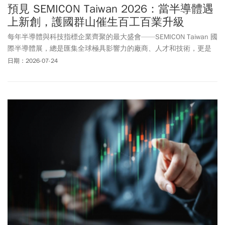
預見 SEMICON Taiwan 2026：當半導體遇
上新創，護國群山催生百工百業升級
每年半導體與科技指標企業齊聚的最大盛會——SEMICON Taiwan 國
際半導體展，總是匯集全球極具影響力的廠商、人才和技術，更是
台灣廠商與全球接軌的重要埠口。隨著台灣半導體、AI 伺服器產業
日期：2026-07-24
持續在全球經貿話題的浪尖，SEMICON Taiwan 2026 勢必再度吸引
全球科技產業的目光聚焦台灣。