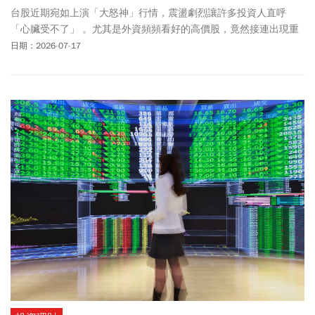
台股近期宛如上演「大怒神」行情，震盪劇烈讓許多投資人直呼
「心臟受不了」 。尤其是外資頻頻看好的高價股，竟然接連出現重
挫，例如被動元件龍頭國巨(2327)、台光電(2383)、台達電(2308)，
日期：2026-07-17
都在法說或利多消息後慘遭跌停洗禮、動不動就是兩、三成的回
檔。究竟這波台股會跌到什麼時候？現在有什麼股票可以趁機撿便
宜？台股老先覺杜金龍在《鈔錢部署》與《賺錢放大術》 節目中，
解析這波大盤修正的3大原因與底部關鍵訊號，點名南亞(1303)、台
化(1326)、群創(3481)等3檔低基期「便當股」，認為大跌反而是投
資人彎腰撿鑽石的布局時機。