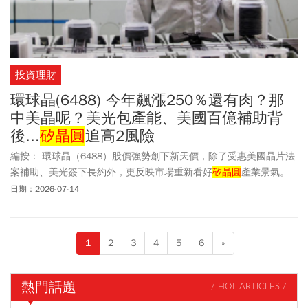
投資理財
環球晶(6488) 今年飆漲250％還有肉？那
中美晶呢？美光包產能、美國百億補助背
後...
矽晶圓
追高2風險
編按： 環球晶（6488）股價強勢創下新天價，除了受惠美國晶片法
案補助、美光簽下長約外，更反映市場重新看好
矽晶圓
產業景氣。
不過，環球晶今年股價已飆漲250%，接下來還有機會繼續上攻？AI
日期：2026-07-14
帶動HBM、高階封裝等新需求快速成長，但全球
矽晶圓
市場高度寡
占，前五大廠包括日本信越、SUMCO、台灣環球晶、德國
Siltronic（環球晶持有13.7%）以及韓國SK Siltron掌握逾九成市占，
1
2
3
4
5
6
»
但多數同業近年擴產仍相對保守，只有環球晶積極在美國布局新產
能，可望搶占供應鏈先機。CFA特許分析師「Min投資說書小棧」在
臉書發文表示，美光和環球晶簽長約只是第一槍，後續應該可以看
熱門話題
/ HOT ARTICLES /
到更多合作案。他認為目前
矽晶圓
現貨價才剛開始上漲，環球晶也