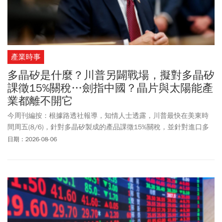
產業時事
多晶矽是什麼？川普另闢戰場，擬對多晶矽
課徵15%關稅…劍指中國？晶片與太陽能產
業都離不開它
今周刊編按：根據路透社報導，知情人士透露，川普最快在美東時
間周五(8/6)，針對多晶矽製成的產品課徵15%關稅，並針對進口多
晶矽、晶圓、太陽能電池及太陽能模組設定最低價格，以保護美國
日期：2026-08-06
多晶矽工廠，防止中國晶片供應鏈再擴大。對此，目前白宮尚未回
應。什麼是多晶矽？多晶矽是太陽能板和半導體的關鍵原料。電子
級多晶矽廣泛用於智慧型手機、醫療設備、精準導引武器及飛行控
制系統。純度較低的太陽能級多晶矽則更為常見，是製造晶矽太陽
能板的主要原料。此外，川普2025年祭出的對等關稅，經最高法院
裁定無效後，最新通報顯示，先前徵收的關稅，目前已退還約1000
億美元(約新台幣3兆2272億元)，佔總收取約1660億美元稅款的