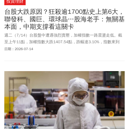
投資理財
台股大跌原因？狂殺逾1700點史上第6大，
聯發科、國巨、環球晶…股海老手：無關基
本面，中期支撐看這關卡
週二（7/14）台股盤中遭遇強烈賣壓，加權指數一路震盪走低。截
至上午11點，加權指數大跌1407.54點，跌幅達3.10%，指數來到
43972.98點，失守44000點整數關卡。
日期：2026-07-14