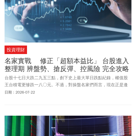
投資理財
名家實戰 修正「超額本益比」 台股進入
整理期 辨盤勢、搶反彈、控風險 完全攻略
台股十七日大跌二九五三點，創下史上最大單日跌點紀錄，權值股
王台積電更慘跌一八○元。不過，對操盤名家們而言，現在正是逢
低布局的好時機。
日期：2026-07-22