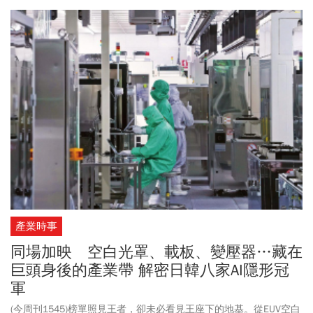
(3017)、川湖(2059)等16檔個股，歷經修正後甜甜價浮現，隨市場信
心回溫，有望展開反彈行情，成為布局第4季創高行情的優選指標。
法人表示，隨著去槓桿近尾聲、籌碼沉澱，台股短線有機會乘勝追
擊，挑戰重返季線44089點。
產業時事
同場加映 空白光罩、載板、變壓器…藏在
巨頭身後的產業帶 解密日韓八家AI隱形冠
軍
(今周刊1545)榜單照見王者，卻未必看見王座下的地基。從EUV空白