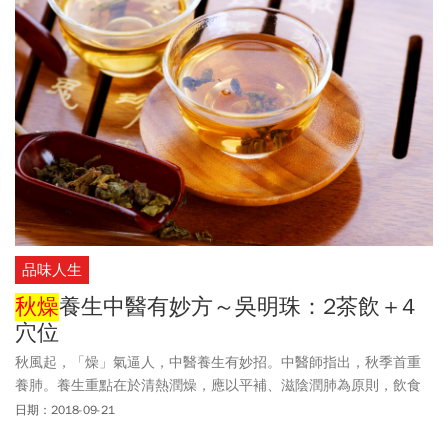
品味人生
秋燥
養生中醫有妙方～吳明珠：2茶飲＋4
穴位
秋風起，「燥」氣逼人，中醫養生有妙招。中醫師指出，秋季首重
養肺。養生重點在於清熱潤燥，應以平補、滋陰潤肺為原則，飲食
宜清淡，忌食肥膩、重鹹、辛辣等食物，多吃味酸的水果，以符合
日期：2018-09-21
秋季收斂的特性。