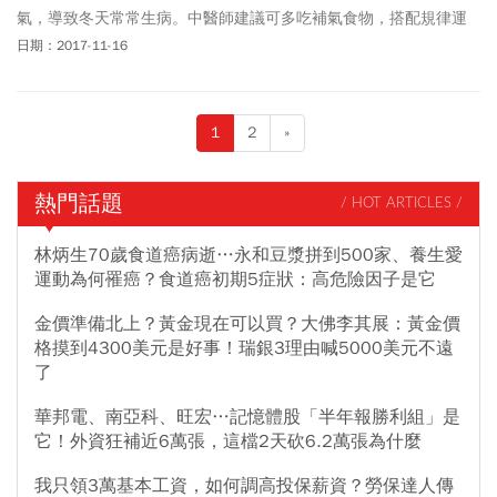
氣，導致冬天常常生病。中醫師建議可多吃補氣食物，搭配規律運
動、早睡早起，就能夠強化肺部功能，降低感冒機率。
日期：2017-11-16
1
2
»
熱門話題
/ HOT ARTICLES /
林炳生70歲食道癌病逝…永和豆漿拼到500家、養生愛
運動為何罹癌？食道癌初期5症狀：高危險因子是它
金價準備北上？黃金現在可以買？大佛李其展：黃金價
格摸到4300美元是好事！瑞銀3理由喊5000美元不遠
了
華邦電、南亞科、旺宏…記憶體股「半年報勝利組」是
它！外資狂補近6萬張，這檔2天砍6.2萬張為什麼
我只領3萬基本工資，如何調高投保薪資？勞保達人傳