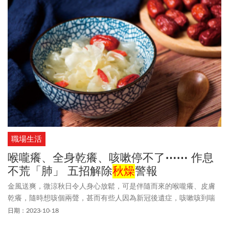
職場生活
喉嚨癢、全身乾癢、咳嗽停不了⋯⋯ 作息
不荒「肺」 五招解除
秋燥
警報
金風送爽，微涼秋日令人身心放鬆，可是伴隨而來的喉嚨癢、皮膚
乾癢，隨時想咳個兩聲，甚而有些人因為新冠後遺症，咳嗽咳到喘
不過氣，有方法解決嗎？
日期：2023-10-18