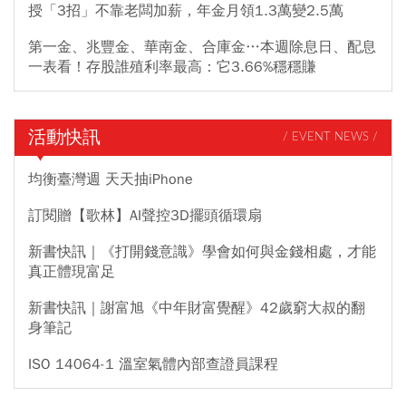
授「3招」不靠老闆加薪，年金月領1.3萬變2.5萬
第一金、兆豐金、華南金、合庫金…本週除息日、配息
一表看！存股誰殖利率最高：它3.66%穩穩賺
活動快訊
/ EVENT NEWS /
均衡臺灣週 天天抽iPhone
訂閱贈【歌林】AI聲控3D擺頭循環扇
新書快訊｜《打開錢意識》學會如何與金錢相處，才能
真正體現富足
新書快訊｜謝富旭《中年財富覺醒》42歲窮大叔的翻
身筆記
ISO 14064-1 溫室氣體內部查證員課程