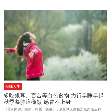
品味人生
多吃銀耳、百合等白色食物 力行早睡早起
秋季養肺這樣做 感冒不上身
《黃帝內經》提到，肺屬「嬌臟」，易受秋天肅殺之氣而傷及肺