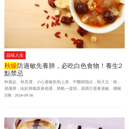
品味人生
秋燥
防過敏先養肺，必吃白色食物！養生2
點禁忌
秋風起、秋意濃，小心過敏疾病上身。中醫師指出，秋天主「燥」
易傷肺，由於肺氣跟鼻相通，肺氣一虛弱，就易引發鼻過敏、咽喉
乾癢。建議平常可吃些甘酸具滋潤性的食物，因為酸可滋陰，刺激
日期：2018-09-26
唾液分泌，有助穩定肺部機能。