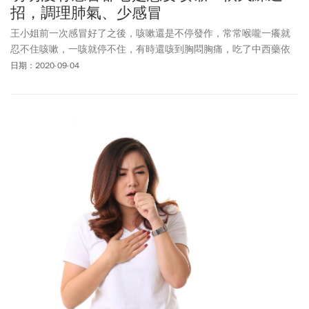
招，調理肺氣、少感冒
王小姐前一次感冒好了之後，咳嗽還是不停發作，常常喉嚨一癢就
忍不住咳嗽，一咳就停不住，有時還咳到胸悶胸痛，吃了中西藥依
然症狀反覆，讓她痛苦極了。
日期：2020-09-04