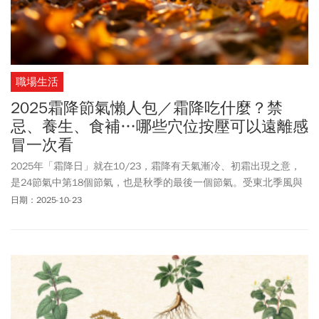
職場生活
2025霜降節氣懶人包／霜降吃什麼？禁
忌、養生、食補…哪些穴位按壓可以遠離感
冒一次看
2025年「霜降日」就在10/23，霜降有天氣漸冷、初霜出現之意，
是24節氣中第18個節氣，也是秋季的最後一個節氣。受東北季風與
颱風外圍環流影響，天氣變天也轉冷，霜降來臨也就更讓身體更有
日期：2025-10-23
感。《今周刊》特別為您整理出，霜降禁忌、養生食補、還有哪些
穴位可以遠離感冒。