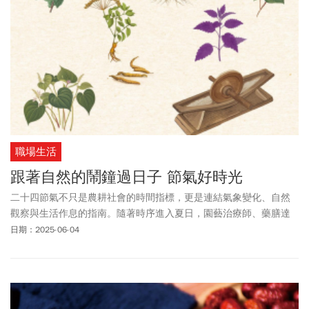
職場生活
跟著自然的鬧鐘過日子 節氣好時光
二十四節氣不只是農耕社會的時間指標，更是連結氣象變化、自然
觀察與生活作息的指南。隨著時序進入夏日，園藝治療師、藥膳達
人、氣候專家無私分享，在現代忙碌日常中如何找回儀式感，以及
日期：2025-06-04
順天應時的生活哲學。