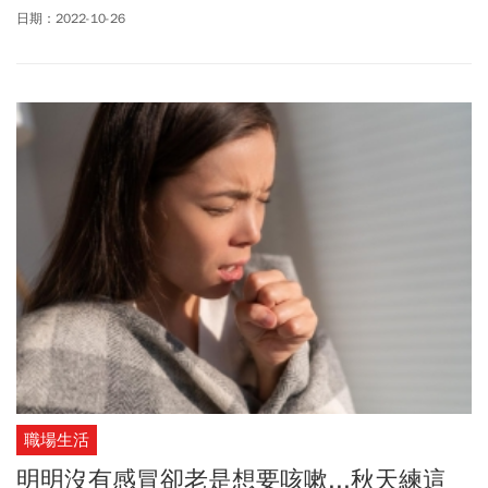
禁後，形式仍繼續存在。台版祕密酒吧則隱身市井深處，甚至要找
日期：2022-10-26
出隱藏按鈕，才得其門而入，種種巧思塑造了神祕氛圍，也讓飲酒
體驗更新鮮有趣。
職場生活
明明沒有感冒卻老是想要咳嗽...秋天練這