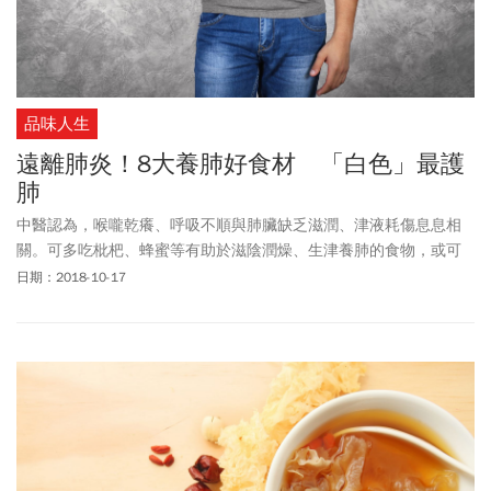
品味人生
遠離肺炎！8大養肺好食材 「白色」最護
肺
中醫認為，喉嚨乾癢、呼吸不順與肺臟缺乏滋潤、津液耗傷息息相
關。可多吃枇杷、蜂蜜等有助於滋陰潤燥、生津養肺的食物，或可
吃有潤肺滋陰、潤燥止咳益處的「白色食物」。
日期：2018-10-17