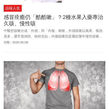
品味人生
感冒痊癒仍「酷酷嗽」？2種水果入藥專治
久咳、慢性咳
中醫把咳嗽分成「外感」與「內傷」兩種，外感咳嗽以風寒、風熱
居多，通常發病快、病程也短；內傷咳嗽則是屬於陳年慢性咳嗽，
主要是內臟腑器功能失調所引起。
日期：2020-05-08