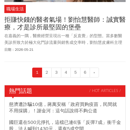
職場生活
拒賺快錢的醫者氣場！劉怡慧醫師：誠實醫
療，才是診所最堅固的堡壘
在嘉義的一隅，醫療經營呈現出一種「反直覺」的型態。當多數醫
美診所致力於極大化門診流量與銷售成交率時，劉怡慧皮膚科主理
人劉怡慧醫師卻選擇縮減個人診量、主動勸退不適合的療程需求，
日期：2026-05-21
並配置一組不扛業績、專責診斷的健保團隊。這並非經營上的保
守，而是劉怡慧醫師在看透醫療速食化亂象後，基於專業防護所做
出的「管理決斷」。
1
2
3
4
5
6
»
熱門話題
/ HOT ARTICLES /
慈濟遭詐騙10億，蔣萬安稱「政府買夠疫苗，民間就
不用採購」！謝金河：這句話說得不夠公道
國巨還在500元掙扎，這檔已連6漲「反彈7成」衝千金
股，法人喊到1430元，還有5成空間