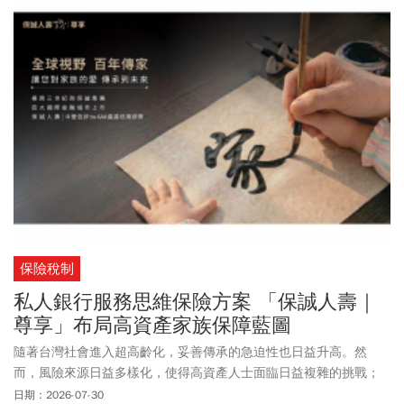
保險稅制
私人銀行服務思維保險方案 「保誠人壽｜
尊享」布局高資產家族保障藍圖
隨著台灣社會進入超高齡化，妥善傳承的急迫性也日益升高。然
而，風險來源日益多樣化，使得高資產人士面臨日益複雜的挑戰；
儘管高資產人士的數量和財富總額不斷上升，然僅僅靠個人規劃，
日期：2026-07-30