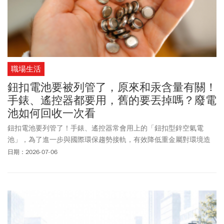
職場生活
鈕扣電池要被列管了，原來和汞含量有關！
手錶、遙控器都要用，舊的要丟掉嗎？廢電
池如何回收一次看
鈕扣電池要列管了！手錶、遙控器常會用上的「鈕扣型鋅空氣電
池」，為了進一步與國際環保趨勢接軌，有效降低重金屬對環境造
成的潛在威脅。環境部2026年6月底正式公告修正「限制乾電池製
日期：2026-07-06
造、輸入及販賣」規定，並自7/1起正式實施。自2026年7月1日起
「鈕扣型鋅空氣電池」被正式納入管理範圍，並加嚴汞含量限值。
環境部強調，新制並不影響2026年6月30日前已合法製造或輸入的
產品，業者仍可繼續販售，民眾可繼續使用。至於尚未完成輸入、
只有取得汞含量確認文件的業者，則須依新規定辦理，但若原核准
文件的「汞含量」已符合新制規定則不受影響。