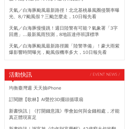
天氣／白海豚颱風最新路徑！北北基桃暴風圈侵襲率曝
光、8/7颱風假？三颱怎麼走，10日報先看
天氣／白海豚慢慢跳！週日陸警有可能？氣象署「3字
回應」...最新風雨預測，8地區達停班課標準
天氣／白海豚颱風最新路徑圖「陸警準備」！豪大雨紫
爆影響時間曝光，颱風假機率多大，10日報先看
活動快訊
/ EVENT NEWS /
均衡臺灣週 天天抽iPhone
訂閱贈【歌林】AI聲控3D擺頭循環扇
新書快訊｜《打開錢意識》學會如何與金錢相處，才能
真正體現富足
新書快訊｜謝富旭《中年財富覺醒》42歲窮大叔的翻