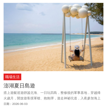
職場生活
澎湖夏日島遊
搭上遊艇巡遊靜謐北海、一日玩四島，整修後的軍事基地，穿越烽
火歲月，開放遊客摸軍槍、抱炮彈，遊走神祕坑道，入夜參加海上
花火節，看璀璨花火在夜空與海面交織綻放，夏天解鎖澎湖祕境，
日期：2026-06-03