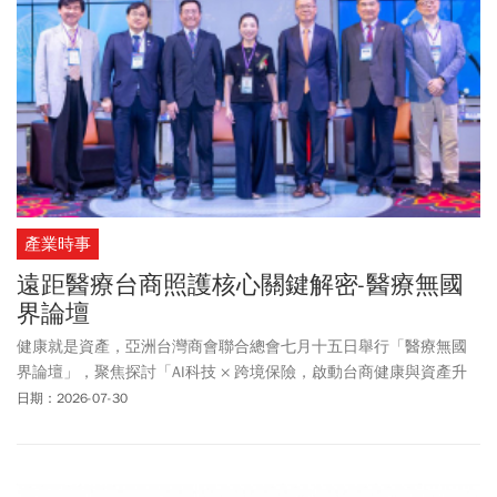
於親子同樂活動：小人國、六福村、義大遊樂世界、宜蘭國際童玩
藝術節，同步推出88節優惠！六福村在8/8至8/9，只要爸爸本人出
示相關證件可「免費入園」。《今周刊》整理各項父親節優惠活
動，來看看連鎖餐飲集團、飯店餐廳、遊樂園推出哪些活動？
產業時事
遠距醫療台商照護核心關鍵解密-醫療無國
界論壇
健康就是資產，亞洲台灣商會聯合總會七月十五日舉行「醫療無國
界論壇」，聚焦探討「AI科技 × 跨境保險，啟動台商健康與資產升
級新時代」主題議程，總會長陳舒琴強調，從台灣出發，藉由結合
日期：2026-07-30
健保、健檢、遠距醫療完整紀錄，「醫療無國界」，台商也能安心
通行全球。