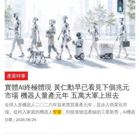
產業時事
實體AI終極體現 黃仁勳早已看見下個兆元
市場 機器人量產元年 五萬大軍上班去
全球人形機器人二○二六年迎來實質量產元年，並步入商業化市
場。從跨入家庭的機器人
管家
，到挺進物流產線的工業新秀，AI機器
人正以顛覆性姿態翻轉應用場景。面對這場兆元級賽局與紅色供應
日期：2026-06-24
鏈的低價衝擊，台廠如何在此關鍵時刻精準卡位？