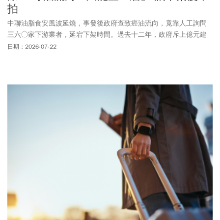
拍
中聯油脂食安風波延燒，事發後政府查致癌油流向，竟靠人工詢問
三六○家下游業者，延宕下架時間。過去十二年，政府斥上億元建
置「食品雲」追溯追蹤系統，在食安事件中卻效果不彰，亟須正視
日期：2026-07-22
檢討。