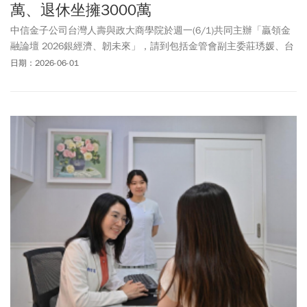
萬、退休坐擁3000萬
中信金子公司台灣人壽與政大商學院於週一(6/1)共同主辦「贏領金
融論壇 2026銀經濟、韌未來」，請到包括金管會副主委莊琇媛、台
灣人壽董事長許舒博與政治大學校長李蔡彥等貴賓到場致詞，為台
日期：2026-06-01
灣未來的韌性把脈、給洞見。值得注意的是，該論壇也特別請到美
國聯準銀行顧問、前白宮暨IMF顧問勞倫斯·克里寇夫 (Laurence
Kotlikoff)錄製視訊演講，分析台灣當前應立即解決的問題。