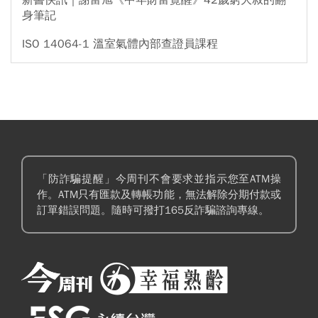
身筆記
ISO 14064-1 溫室氣體內部查證員課程
「防詐騙提醒」今周刊不會要求並指示您至ATM操
作。ATM只有匯款及轉帳功能，無法解除分期付款或
訂單錯誤問題。隨時可撥打165反詐騙諮詢專線。