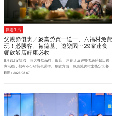
職場生活
父親節優惠／麥當勞買一送一、六福村免費
玩！必勝客、肯德基、遊樂園…29家速食
餐飲飯店好康必收
8月8日父親節，各大餐飲品牌、飯店、速食店及遊樂園紛紛祭出優
惠活動，都有不少省荷包選擇。餐飲方面，屋馬燒肉推出指定套餐
優惠價。饗泰多、開飯川食堂等推出外帶優惠。至於連鎖餐飲集
日期：2026-08-07
團，例如：王品集團、瓦城集團等餐飲品牌，也推出贈菜、套餐優
惠及會員活動等多項好康。台北文華東方加碼推出足部以及全身按
摩，讓平時辛勞的爸爸放鬆一下。高雄萬豪酒店祭出滿4位(含父親本
人)用餐，父親可享餐費半價。連鎖速食店方面：麥當勞App 推出父
親節限定優惠，除了「我愛爸爸餐」優惠組合，8/9前也祭出多項
App優惠券，包括買超值全餐送大麥克沾醬、指定飲品買一送一。還
有肯德基、必勝客、漢堡王等通通幫你省荷包，也討老爸歡心。至