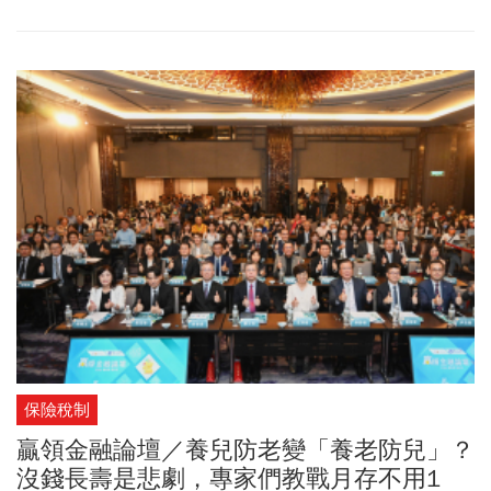
開箱不一樣的海島風光。
保險稅制
贏領金融論壇／養兒防老變「養老防兒」？
沒錢長壽是悲劇，專家們教戰月存不用1