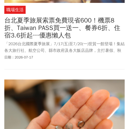
職場生活
台北夏季旅展索票免費現省600！機票8
折、Taiwan PASS買一送一、餐券6折、住
宿3.6折起…優惠懶人包
「2026台北國際夏季旅展」7/17(五)至7/20(一)世貿一館登場！集結
各大旅行社、航空公司、縣市政府及各大飯店品牌，主打暑假、秋
冬旅遊與餐宿優惠。夏季旅展每年吸引近30萬人潮熱情參與，今年
日期：2026-07-17
邁入11週年。集結國內外熱門行程、郵輪假期、豪華飯店等，超過
800個攤位。「2026台北夏季旅展」官網開放展前免費索票登記，
只要加入會員完成線上報名，就能憑QR Code免費入場，重點是１
人登記，最多可攜帶4人免費參觀現省600元！現場售票票價分為：
全票150元、優待票100元（持學生證、身障人士陪同者），１張票
就能連續逛4天。今年除了交通部觀光署推出限時「Taiwan PASS台
鐵版2人同行1人免費」，包含中華航空、麗星郵輪2.0、雄獅旅遊、
可樂旅遊、五福旅遊、東南旅遊、福容飯店集團、天成飯店、晶華
酒店、雲朗觀光、老爺酒店、六福萬怡酒店及圓山飯店等，相繼祭
出住宿券、吃到飽餐券與泡湯券多樣超殺折扣，成為旅展焦點。