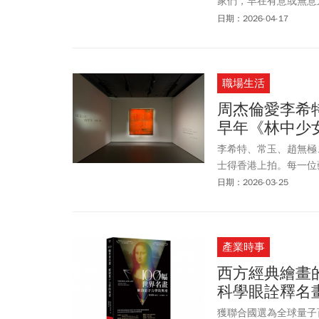
家們，早在有意或無意
夕陽餘暉交錯…。國立
日期：2026-04-17
中的奧妙。
職場生活
周杰倫愛李希
早年《林中少
李希特、常玉、趙無極
士得香港上拍。每一位
收藏家，他在《不愛我
日期：2026-03-25
第一美女」林青霞都喜
21世紀藝術春季拍賣於3/
現拍賣的《抽象畫》，
產業時事
西方經典繪畫的
科學眼詮釋名
獲聯合國選為全球量子百