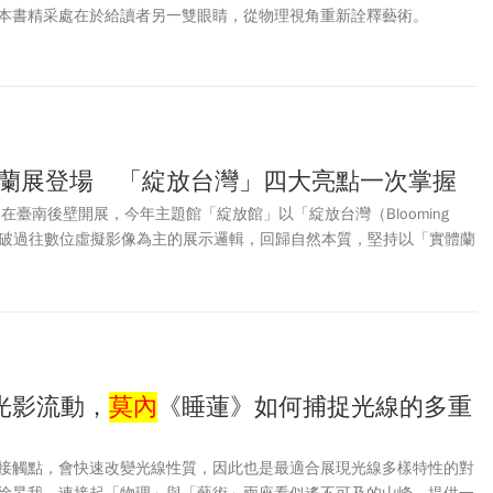
本書精采處在於給讀者另一雙眼睛，從物理視角重新詮釋藝術。
國際蘭展登場 「綻放台灣」四大亮點一次掌握
」在臺南後壁開展，今年主題館「綻放館」以「綻放台灣（Blooming
心，打破過往數位虛擬影像為主的展示邏輯，回歸自然本質，堅持以「實體蘭
光影流動，
莫內
《睡蓮》如何捕捉光線的多重
接觸點，會快速改變光線性質，因此也是最適合展現光線多樣特性的對