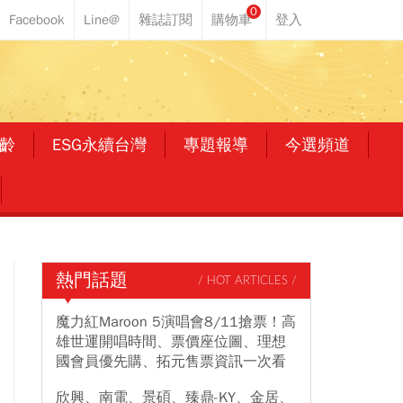
0
齡
ESG永續台灣
專題報導
今選頻道
熱門話題
/ HOT ARTICLES /
魔力紅Maroon 5演唱會8/11搶票！高
雄世運開唱時間、票價座位圖、理想
國會員優先購、拓元售票資訊一次看
欣興、南電、景碩、臻鼎-KY、金居、