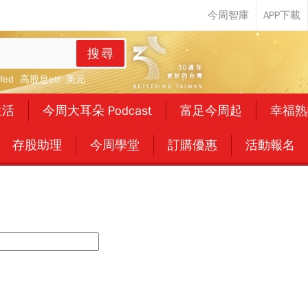
搜尋
fed
高股息etf
美元
生活
今周大耳朵 Podcast
富足今周起
幸福熟
存股助理
今周學堂
訂購優惠
活動報名