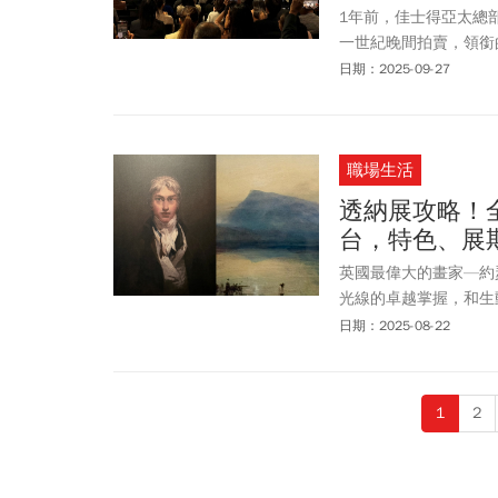
1年前，佳士得亞太總部進
一世紀晚間拍賣，領銜
灣藏家以1億9675
日期：2025-09-27
紀錄，也是佳士得全球二
8520萬港元（約3億
奇亞《星期六的夜晚》
職場生活
透納展攻略！
台，特色、展
英國最偉大的畫家—約瑟夫．馬
光線的卓越掌握，和生
重新定義「風景畫」，
日期：2025-08-22
彩的探索影響
莫內
和法
紙鈔上的封面人物。2
國最具代表性的泰德美術
1
2
上最大規模的威廉透納
出吸引萬千藝術愛好者朝