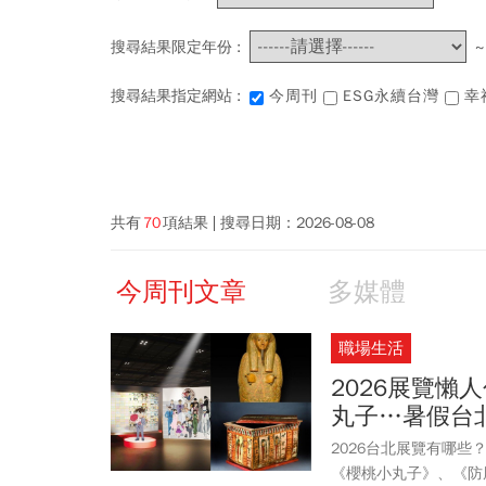
搜尋結果限定年份 :
搜尋結果指定網站 :
今周刊
ESG永續台灣
幸
共有
70
項結果
搜尋日期：
2026-08-08
今周刊文章
多媒體
職場生活
2026展覽
丸子…暑假台
2026台北展覽有哪些
《櫻桃小丸子》、《防