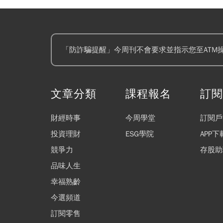
「防詐騙提醒」今周刊不會要求並指示您至ATM
文章分類
課程報名
訂
財經時事
今周學堂
訂閱戶
投資理財
ESG學院
APP下
競爭力
存股助
品味人生
幸福熟齡
今選頻道
訂閱零售