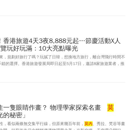
一股「古埃及風」，不僅台南有法老展，台北、高雄也將各自展出木乃伊
將有4具木乃伊睽違多年再度來台！2026還有哪些強檔展覽必看？《今
必看親子展覽、動漫展覽！
香港旅遊4天3夜8,888元起…節慶活動X人
展覽玩好玩滿：10大亮點曝光
來，規劃好旅行了嗎？玩膩了日韓，想換地方旅行，離台灣飛行時間不
不錯的選擇。香港旅遊發展局即日起至5月17日，邀請8家旅遊業者，推
港旅遊發展局台灣辦事處處長為徐維妮表示，不同於以往主打香港3天2
3夜，優惠行程8888元起（未稅），讓旅客輕鬆出遊玩好玩滿。
住一隻眼睛作畫？ 物理學家探索名畫
莫
光的秘密」
性，看似兩條無交集平行線，但原來幾百年前，
莫內
、秀拉、梵谷等畫