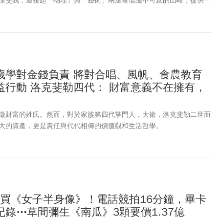
徐旻我，連接起「物理」與「藝術」兩座看似遙不可及的山峰，提供一
的全新角度。
歲學對金錢負責 將對合唱、風帆、食農教育
益行動 洛克斐勒四代： 財富意義不在擁有，
徵財富的姓氏。然而，對於家族第四代掌門人，大衛．洛克斐勒二世而
大的資產，更是責任與代代相傳的價值觀和生活哲學。
億買《女子半身像》！電話競拍16分鐘，畢卡
錄⋯草間彌生《南瓜》3顆要價1.37億