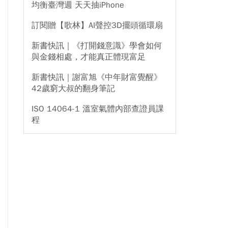
均衡臺灣週 天天抽iPhone
訂閱贈【歌林】AI聲控3D擺頭循環扇
新書快訊｜《打開錢意識》學會如何
與金錢相處，才能真正體現富足
新書快訊｜謝富旭《中年財富覺醒》
42歲窮大叔的翻身筆記
ISO 14064-1 溫室氣體內部查證員課
程