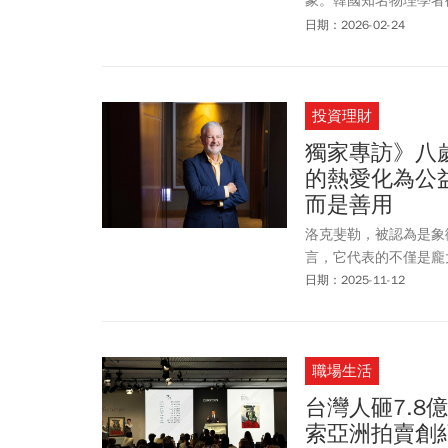
象。韓國知名物理學者
個觀察世界、欣賞藝術
日期：2026-02-24
投資理財
獨家專訪》八
的熱愛化為公
而是善用
洛克斐勒，被認為是象
言，它代表的不僅是龐
日期：2025-11-12
職場生活
台灣人砸7.8
索亞洲拍賣創紀