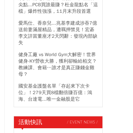
尖點...PCB買誰最賺？杜金龍點名「這
檔」爆炸性強漲，11月末升段首選
愛馬仕、香奈兒...兆基李建成涉吞7億
送前妻滿屋精品，遭羈押禁見！宏碁
李文詳當董座才2天閃辭：發現內部缺
失
健身工廠 vs World Gym大解密！世界
健身-KY營收大勝，獲利卻輸給柏文？
教練課、會籍…誰才是真正賺錢金雞
母？
國安基金護盤名單「存起來下次卡
位」！279天買8檔翻倍賺百億：鴻
海、台達電...唯一金融股是它
活動快訊
/ EVENT NEWS /