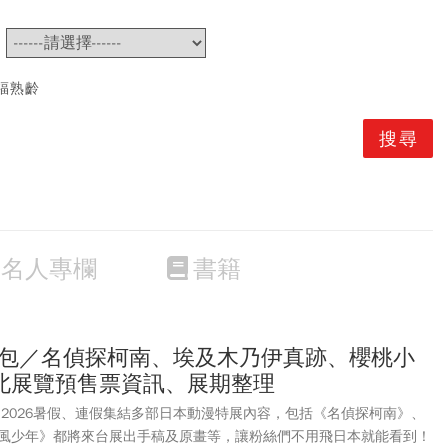
~
福熟齡
名人專欄
書籍
懶人包／名偵探柯南、埃及木乃伊真跡、櫻桃小
北展覽預售票資訊、展期整理
？2026暑假、連假集結多部日本動漫特展內容，包括《名偵探柯南》、
風少年​》都將來台展出手稿及原畫等，讓粉絲們不用飛日本就能看到！