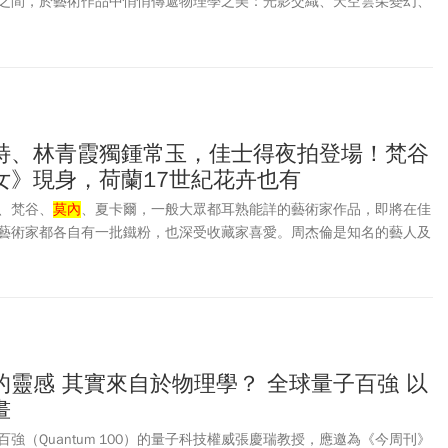
之間，於藝術作品中悄悄傳遞物理學之美：光影交織、天空雲朵變幻、
臺灣大學物理學系特聘教授、量子科技權威張慶瑞從科學角度解析名畫
特、林青霞獨鍾常玉，佳士得夜拍登場！梵谷
女》現身，荷蘭17世紀花卉也有
、梵谷、
莫內
、夏卡爾，一般大眾都耳熟能詳的藝術家作品，即將在佳
藝術家都各自有一批鐵粉，也深受收藏家喜愛。周杰倫是知名的藝人及
就拉倒》MV中露出李希特作品；常玉的收藏家相當多，連「華語影壇
歡，她對常玉作品情有獨鍾，不但會臨摹，也有收藏。佳士得香港20及
27舉辦夜間拍賣，領銜的是哈德·李希特（Gerhard Richter）首度出
另有常玉的《毯上的曲腿馬》，呼應馬年主題。
靈感 其實來自於物理學？ 全球量子百強 以
畫
強（Quantum 100）的量子科技權威張慶瑞教授，應邀為《今周刊》