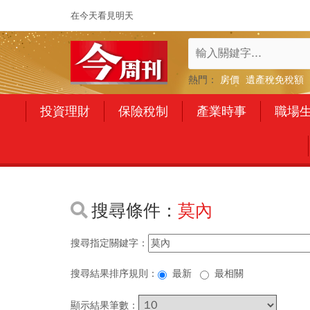
在今天看見明天
熱門：
房價
遺產稅免稅額
投資理財
保險稅制
產業時事
職場
搜尋條件：
莫內
搜尋指定關鍵字：
搜尋結果排序規則：
最新
最相關
顯示結果筆數：