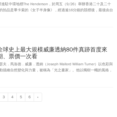
駐中環地標The Henderson，於周五（9/26）舉辦香港二十及二十
的拍品是畢卡索的《女子半身像》，經過逾16分鐘的競標後，最後由台
萬港元（約7億8千多萬台幣）拍得。《女子半身像》刷新畢卡索在亞洲拍賣
十及二十一世紀藝術拍賣第6高價拍品。趙無極的《17.3.63》以
3千多萬台幣）成交。這兩件作品，和2025年3月佳士得春拍成交的巴斯
是今年亞洲拍賣成交前3名。
全球史上最大規模威廉透納80件真跡首度來
期、票價一次看
洛德．威廉．透納（Joseph Mallord William Turner）以色彩與
動描繪自然變化與力量，被稱為「光之畫家」。他以獨樹一幟的風格，
更顛覆18世紀的傳統藝術，開創全新的浪漫主義視野。透納對光線和色
國印象派畫家，啟發無數後世的藝術家。他更被英國民眾票選為20英鎊
025年適逢威廉透納250週年誕辰，擁有全球最多透納真跡收藏，也是英
館，發起「Turner 250」系列紀念活動，其中最受矚目、也是全球史
3
4
5
6
»
全球巡迴展覽：「威廉．透納特展：崇高的迴響」。在摩納哥、上海展
聖，全球第3站於今年6月27日至10月12日於中正紀念堂展出。