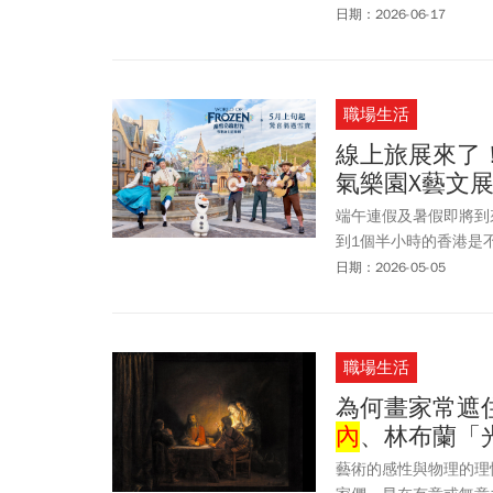
2026年也似乎吹起
日期：2026-06-17
展及沉浸體驗展，屆時
周刊》一文帶你看暑假
職場生活
線上旅展來了！
氣樂園X藝文
端午連假及暑假即將到
到1個半小時的香港是
出2週的線上旅展。香
日期：2026-05-05
夜，這次旅展推出4天
職場生活
為何畫家常遮
內
、林布蘭「
藝術的感性與物理的理