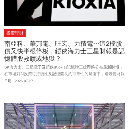
投資理財
南亞科、華邦電、旺宏、力積電…這2檔股
價又快半根停板，鎧俠海力士三星財報是記
憶體股救贖或地獄？
SK海力士、三星電子及鎧俠(Kioxia)記憶體三雄即將公布最新財報，
在市場對AI投資可持續性及記憶體長約可靠性的疑慮下，這幾份財報
將成為檢驗巨頭在這一輪周期中獲利能力的試金石。台股記憶體股
日期：2026-07-27
包括南亞科(2408)、華邦電(2344)周一(7/27)又再度下殺逾2%，力積
電(6770)、旺宏(2337)跌幅更超過4%近半根跌停板，顯見在韓國重
量級記憶體財報公布前，市場信心相對保守。 SK海力士7/29公布第
2季財報，執行長Kwak Noh-Jung預料，為滿足AI快速增長的需求，
記憶體晶片供應緊張局面將持續到2030年以後。