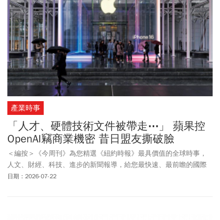
產業時事
「人才、硬體技術文件被帶走⋯」 蘋果控
OpenAI竊商業機密 昔日盟友撕破臉
＜編按＞《今周刊》為您精選《紐約時報》最具價值的全球時事，
人文、財經、科技、進步的新聞報導，給您最快速、最前瞻的國際
視野。
日期：2026-07-22