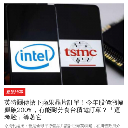
機的二分之一甚至二十分之一，AI科技不僅改變了工作與消費型態，
更改變了國家與國家之間的競爭力」。他告訴畢業生們，真實的世
界不像學校考試，「這裡沒有標準答案，甚至更讓人困惑的是，社
會往往連標準的考試題目都不會給你，當年沒有人告訴
賈伯斯
題目
叫做智慧型手機，也沒有人告訴黃仁勳題目叫做AI，這些題目與答案
的追尋，全部都要由你們自己去定義」。
產業時事
英特爾傳搶下蘋果晶片訂單！今年股價漲幅
飆破200%，有能耐分食台積電訂單？「這
考驗」等著它
今周刊編按：曾是全球半導體晶片設計巨頭英特爾，在川普政府介