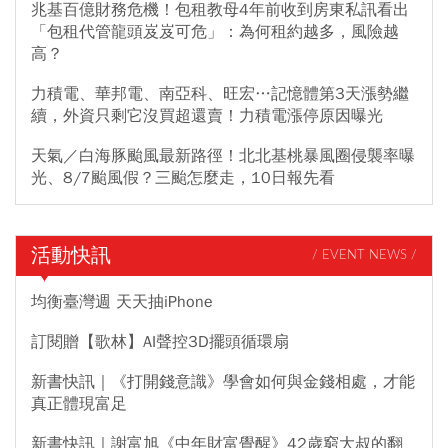
兆基百億財務危機！包租教母4年前收到房東私訊看出
「包租代管龍頭岌岌可危」：為何租約越多，風險越
高？
力積電、華邦電、南亞科、旺宏…記憶體第3天漲勢繼
續，外資只剩它沒買超還賣！力積電漲停原因曝光
天氣／白海豚颱風最新路徑！北北基桃暴風圈侵襲率曝
光、8/7颱風假？三颱怎麼走，10日報先看
活動快訊
/ EVENT NEWS /
均衡臺灣週 天天抽iPhone
訂閱贈【歌林】AI聲控3D擺頭循環扇
新書快訊｜《打開錢意識》學會如何與金錢相處，才能
真正體現富足
新書快訊｜謝富旭《中年財富覺醒》42歲窮大叔的翻