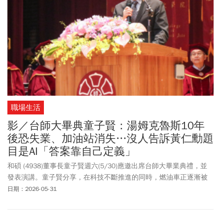
職場生活
影／台師大畢典童子賢：湯姆克魯斯10年
後恐失業、加油站消失…沒人告訴黃仁勳題
目是AI「答案靠自己定義」
和碩 (4938)董事長童子賢週六(5/30)應邀出席台師大畢業典禮，並
發表演講。童子賢分享，在科技不斷推進的同時，燃油車正逐漸被
電動車接掌，也許10年後，加油站就會從生活中消失，而在電影
日期：2026-05-31
《捍衛戰士》中湯姆克魯斯那樣耀眼的戰機飛行員，在未來的無人
機與AI時代可能也會面臨失業。「因為無人飛行器的成本只有傳統戰