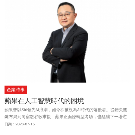
產業時事
蘋果在人工智慧時代的困境
蘋果曾以Siri領先AI浪潮，如今卻被視為AI時代的落後者。從錯失關
鍵布局到向宿敵谷歌求援，蘋果正面臨轉型考驗，也醞釀下一場逆
襲契機。
日期：2026-07-15