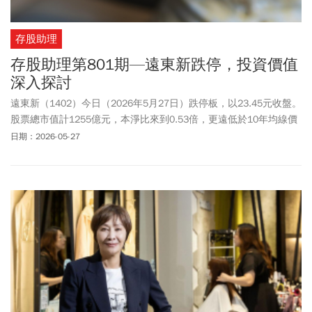
存股助理
存股助理第801期—遠東新跌停，投資價值
深入探討
遠東新（1402）今日（2026年5月27日）跌停板，以23.45元收盤。
股票總市值計1255億元，本淨比來到0.53倍，更遠低於10年均線價
29.49元。遠東新怎麼了？一家橫跨石化、紡織、水泥、電信、零
日期：2026-05-27
售、不動產的大集團，而且締造出連續超過30年未虧損、且不間斷
派發股息紀錄的公司，股價會落到這般田地，有必要好好來探討一
番。