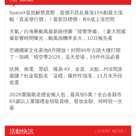
SpaceX首批解禁賣壓，股價不跌反暴漲15%創最大漲
幅「直逼發行價」！最新目標價：有6成上漲空間
天氣／白海豚颱風最新路徑圖「陸警準備」！豪大雨紫
爆影響時間曝光，颱風假機率多大，10日報先看
空總國家文化基地8月開放！封閉90年古蹟大樓打開
了…加碼「晴空季2026」這天登場，16件作品必看
欣興、南電、景碩、臻鼎-KY、金居、尖點...PCB買誰
最賺？杜金龍點名「這檔」爆炸性強漲，11月末升段
首選
2026重陽敬老禮金懶人包，最高領5萬！全台各縣市
65歲以上重陽禮金領取資格、發放金額、何時領一次
看
活動快訊
/ EVENT NEWS /