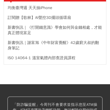
均衡臺灣週 天天抽iPhone
訂閱贈【歌林】AI聲控3D擺頭循環扇
新書快訊｜《打開錢意識》學會如何與金錢相處，才能
真正體現富足
新書快訊｜謝富旭《中年財富覺醒》42歲窮大叔的翻
身筆記
ISO 14064-1 溫室氣體內部查證員課程
「防詐騙提醒」今周刊不會要求並指示您至ATM操
作。ATM只有匯款及轉帳功能，無法解除分期付款或