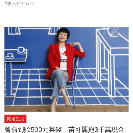
望用嶄新思維帶老店升級。
日期：2026-06-11
職場生活
曾窮到賒500元菜錢，苗可麗抱3千萬現金