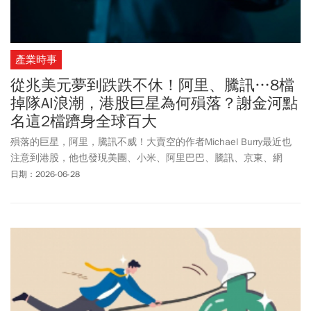
產業時事
從兆美元夢到跌跌不休！阿里、騰訊…8檔
掉隊AI浪潮，港股巨星為何殞落？謝金河點
名這2檔躋身全球百大
殞落的巨星，阿里，騰訊不威！大賣空的作者Michael Burry最近也
注意到港股，他也發現美團、小米、阿里巴巴、騰訊、京東、網
易、百度等股價跌很重。
日期：2026-06-28