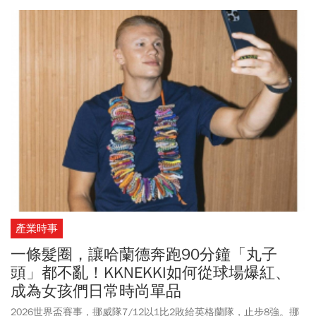
是透過涼感濕紙巾、隨身風扇、陽傘、涼感防曬外套、涼感床被、
涼感枕頭、涼感衛生棉等生活用品，或者透過其他精準降溫方法來
提升生活品質！一起探索這些夏日生活必備涼感小物，在不同情境
下你該如何使用？並借鏡日本如何聰明對抗酷暑，衍生出各種冷泡
杯麵、人體冰箱等產品？一起涼爽度過炎熱的夏天！
產業時事
一條髮圈，讓哈蘭德奔跑90分鐘「丸子
頭」都不亂！KKNEKKI如何從球場爆紅、
成為女孩們日常時尚單品
2026世界盃賽事，挪威隊7/12以1比2敗給英格蘭隊，止步8強。挪