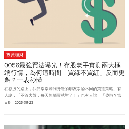
投資理財
0056最強買法曝光！存股老手實測兩大極
端行情，為何這時間「買綠不買紅」反而更
虧？一表秒懂
在存股的路上，我們常常聽到身邊的朋友爭論不同的買進策略。有
人說：「不管大盤，每天無腦買就對了！」也有人說：「傻啦？當
然是看盤勢，買綠不買紅，等下跌再大筆買進啊！」也有上班族朋
日期：2026-06-23
友問：「我不想天天看盤，每周固定挑一天買可以嗎？」為了幫大
家解開這個謎團，老張直接拉出 0056 過去（2025/6/16 到
2026/6/12、 2022/1/3 到 2022/12/30）的完整歷史數據 ，用相
同總本金，模擬不同心態的投資人，看看誰才是最後的贏家？為了