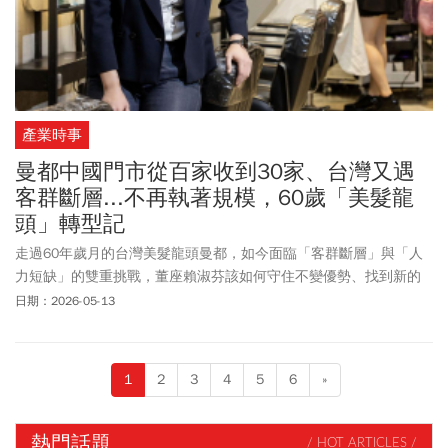
產業時事
曼都中國門市從百家收到30家、台灣又遇
客群斷層...不再執著規模，60歲「美髮龍
頭」轉型記
走過60年歲月的台灣美髮龍頭曼都，如今面臨「客群斷層」與「人
力短缺」的雙重挑戰，董座賴淑芬該如何守住不變優勢、找到新的
利基？
日期：2026-05-13
1
2
3
4
5
6
»
熱門話題
/ HOT ARTICLES /