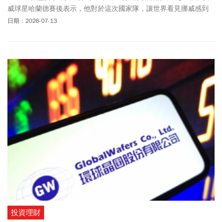
威球星哈蘭德賽後表示，他對於這次國家隊，讓世界看見挪威感到
感動，並認為這次他們的表現，已激勵新一代挪威年輕人！哈蘭德
日期：2026-07-13
(Erling Haaland)在本屆世界盃出賽的4場比賽，合計攻入7球，帶領
睽違28年踢進世界盃的挪威闖入8強。包括在16強賽，以梅開二度淘
汰曾5度奪冠的強隊巴西。他在場上火力衝刺的精采表現，廣受外界
關注！場外的他同樣是人氣指標，具有強大社群魅力與帶貨功力！
日前綁在他頭上的「髮圈」意外成為熱門話題！由於他經常在高強
度比賽中、需要長時間來回奔跑，大約近90分鐘左右。然而「招牌
丸子頭」依舊屹立不搖、完全不鬆散，意外引發外界關注，並帶動
相關產品在各國的銷售熱。據了解，哈蘭德使用的是挪威品牌
KKNEKKI髮圈，目前已在中國賣爆，限定款還被炒到破千元價格。
投資理財