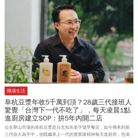
數據有比較基準，我加上一個，每月都是在最低點買入的上帝視
角。
職場生活
阜杭豆漿年收5千萬到頂？28歲三代接班人
驚覺「台灣下一代不吃了」，每天凌晨1點
進廚房建立SOP：拚5年內開二店
位在華山市場的阜杭豆漿是台北知名老字號早餐店，如今傳承到第
三代徐大為手中，他既繼承上一代的實業家精神每天進廚房，也渴