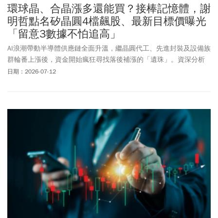
環球晶、合晶漲多還能買？接棒記憶體，謝
明哲點名矽晶圓4檔飆股、最新目標價曝光
「留意3數據不怕追高」
AI浪潮帶動半導體供應鏈全面升溫，繼晶圓代工、先進封裝及設備族
群輪番上漲後，資金開始瘋狂尋找落後補漲的「遺珠」。資深分析
師謝明哲指出，隨著AI晶片需求大爆發排擠傳統晶圓代工產能，沉寂
日期：2026-07-12
已久的半導體最上游材料——矽晶圓族群，下半年正式迎來供不應
求的「超級循環」。由於晶圓代工廠成熟製程報價蠢蠢欲動，下游
系統廠與IC設計業者為防未來成本飆升，已悄悄掀起一波「提前拉
貨、先囤再說」的搶料海嘯。