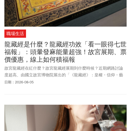
職場生活
龍藏經是什麼？龍藏經功效「看一眼得七世
福報」：頭暈發麻能量超強！故宮展期、票
價優惠，線上如何積福報
故宮龍藏經在紅什麼？故宮龍藏經展期到什麼時候？近期網路討論
度超高、由國立故宮博物院展出的「《龍藏經》：皇權・信仰・藝
術的盛世交響」特展爆紅，民眾流傳「親眼見到真跡可累積七世福
日期：2026-08-05
報」，讓展覽人氣持續飆升，假日一天參觀人數突破萬人、排隊時
間更一度超過3小時。故宮提醒，《龍藏經》特展第一檔展期至8月2
日已結束，8月3日至8月7日換展期間103及104陳列室暫停開放；第
二檔展期將自8月8日開始，故宮也推出延長夜間參觀及門票優惠等
新措施，想一睹龍藏經風采的民眾，記得提前做好筆記。