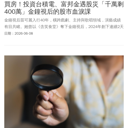
買房！投資台積電、富邦金遇股災「千萬剩
400萬」金鐘視后的股市血淚課
金鐘視后苗可麗入行40年，橫跨戲劇、主持與歌唱領域，演藝成績
有目共睹。她曾以《含笑食堂》奪下金鐘視后，2024年創下連續2天
「敲鐘」紀錄，一口氣抱回綜藝節目主持人獎與迷你劇集女配角
日期：2026-06-08
獎，近期更因《陽光女子合唱團》人氣再攀高峰。然而，這位螢光
幕前霸氣十足的一姊，卻曾窮到連500元菜錢都拿不出來。如今她能
捧著3千萬現金買房、堅持不貸款，靠的是從苦日子一路走來養成的
存錢習慣與理財紀律。