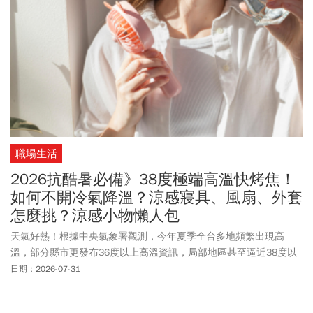
職場生活
2026抗酷暑必備》38度極端高溫快烤焦！
如何不開冷氣降溫？涼感寢具、風扇、外套
怎麼挑？涼感小物懶人包
天氣好熱！根據中央氣象署觀測，今年夏季全台多地頻繁出現高
溫，部分縣市更發布36度以上高溫資訊，局部地區甚至逼近38度以
上的極端高溫，連續幾天酷熱天氣令大多數人難以承受，對抗酷暑
日期：2026-07-31
儼然已成為全民運動。與其想著「心靜自然涼」，不如運用精準降
溫方法。如何在不開冷氣情況下，在日常感受到清涼舒適感？無論