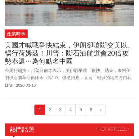
產業時事
美國才喊戰爭快結束，伊朗卻嗆斷交美以、
暢行荷姆茲！川普：斷石油航道會20倍攻
勢奉還…為何點名中國
今周刊編按：川普日前才表示，美伊戰爭將「很快」結束，未料伊
朗伊斯蘭革命衛隊今（3/10）強硬回應，直言「戰爭的結局將由我
們決定，美軍無法結束這場戰爭。」伊朗並放話，如果美國與以色
日期：2026-03-10
列不停止攻擊行動，將不允許該地區再出口「任何一公升的石
油」。此外，伊朗還表示，自即日起，任何阿拉伯或歐洲國家若與
美國及以色列斷絕外交關係，將可獲得在荷姆茲海峽自由通行的權
1
2
3
4
5
6
»
利。對此，川普在真實社群（Truth Social）發文警告，如果伊朗採
取任何行動阻斷荷姆茲海峽的石油運輸，美國將以比目前為止更強
烈20倍的攻勢加倍奉還。此外，還將摧毀那些輕而易舉就能消滅的
熱門話題
/ HOT ARTICLES /
目標，使伊朗幾乎不可能再重建為一個國家，死亡、火焰與憤怒將