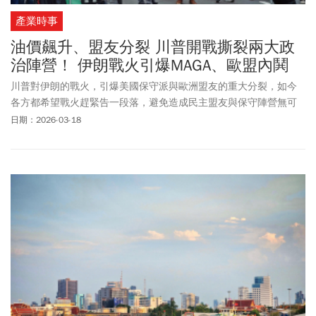
產業時事
油價飆升、盟友分裂 川普開戰撕裂兩大政
治陣營！ 伊朗戰火引爆MAGA、歐盟內鬨
川普對伊朗的戰火，引爆美國保守派與歐洲盟友的重大分裂，如今
各方都希望戰火趕緊告一段落，避免造成民主盟友與保守陣營無可
彌補的決裂。
日期：2026-03-18