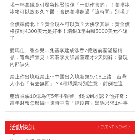
降臨在他們（伊朗）身上。川普表示，「但我還是希望並祈禱這一
喝一杯拿鐵竟引發急性腎損傷「一動作害的」！咖啡冰
切不會發生！」接著他再點名中國，說這是美國送給中國以及所有
冰箱可以放多久？醫：含奶咖啡超過「這時間」別喝了
高度依賴荷姆茲海峽國家的一份禮物。希望這個舉動能夠獲得高度
金價準備北上？黃金現在可以買？大佛李其展：黃金價
的重視與感謝。
格摸到4300美元是好事！瑞銀3理由喊5000美元不遠
了
愛馬仕、香奈兒...兆基李建成涉吞7億送前妻滿屋精
品，遭羈押禁見！宏碁李文詳當董座才2天閃辭：發現
內部缺失
禁止你出境就禁止…中國出入境新規9/15上路，台灣
人小心「有去無回」？4種職業特別注意：前例在這
慈濟被騙10億為何5年不報警、錢找到才認？他好奇：
當年財報怎麼編…陳時中背「擋疫苗」黑鍋只求1件事
活動快訊
/ EVENT NEWS /