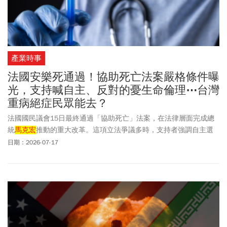
產業時事
法國安樂死通過！協助死亡法案嚴格條件曝
光，支持喊自主、反對的憂生命倫理⋯台灣
重病絕症民眾能去？
法國國民議會15日最終通過「協助死亡」法案，在法律層面完成總
統
馬克宏
推動的重大改革。這項立法爭議多時，支持者強調自主選
擇，反對者則擔憂有違生命倫理。
日期：2026-07-17