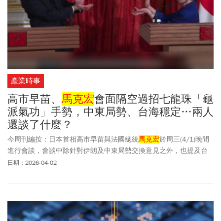
產業時事
高市早苗、
馬克宏
會面隔空過招七龍珠「龜
派氣功」手勢，中東局勢、台海穩定…兩人
還談了什麼？
今周刊編按：日本首相高市早苗與法國總統
馬克宏
於周三(4/1)晚間
進行會談，會談中除針對伊朗及中東局勢交換意見之外，也提及台
灣海峽問題。兩國領導人發表聯合聲明指出，「強調台灣海峽和平
日期：2026-04-02
穩定的重要性，並敦促通過建設性對話和平解決兩岸問題。」高市
早苗與
馬克宏
更在記者會結束之前，做出日本知名漫畫《七龍珠》
中的「龜派氣功」姿勢，逗趣的畫面也展現出現場氣氛的融洽。