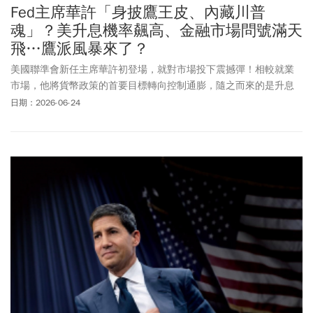
Fed主席華許「身披鷹王皮、內藏川普
魂」？美升息機率飆高、金融市場問號滿天
飛…鷹派風暴來了？
美國聯準會新任主席華許初登場，就對市場投下震撼彈！相較就業
市場，他將貨幣政策的首要目標轉向控制通膨，隨之而來的是升息
預期扶搖直上，聯準會立場瞬間由鴿轉鷹。
日期：2026-06-24