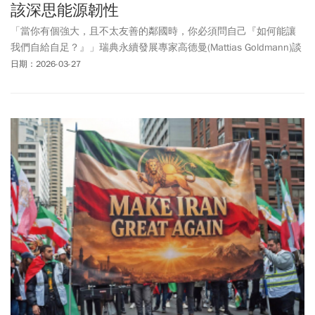
該深思能源韌性
「當你有個強大，且不太友善的鄰國時，你必須問自己『如何能讓
我們自給自足？』」瑞典永續發展專家高德曼(Mattias Goldmann)談
的不是台灣，而是瑞典自身的處境。發展綠色能源、邁向無化石燃
日期：2026-03-27
料，不僅是理想，更多的是現實考量。近年，俄烏戰爭、美伊戰爭
等地緣衝突，能源議題尤其化石燃料出口，都成為強權角力的籌
碼。早在1970年代的石油危機，就意識到能源風險的瑞典，很早就
在追求能源韌性，推動能源轉型。瑞典對於能源轉型的追求，也非
一成不變。原先，瑞典追求的是「100%再生能源」，2023年經國會
同意後，將目標修改為「100%無化石燃料能源」。