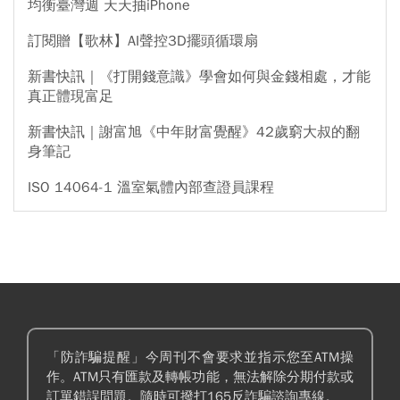
均衡臺灣週 天天抽iPhone
訂閱贈【歌林】AI聲控3D擺頭循環扇
新書快訊｜《打開錢意識》學會如何與金錢相處，才能
真正體現富足
新書快訊｜謝富旭《中年財富覺醒》42歲窮大叔的翻
身筆記
ISO 14064-1 溫室氣體內部查證員課程
「防詐騙提醒」今周刊不會要求並指示您至ATM操
作。ATM只有匯款及轉帳功能，無法解除分期付款或
訂單錯誤問題。隨時可撥打165反詐騙諮詢專線。