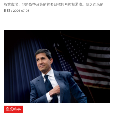
就業市場，他將貨幣政策的首要目標轉向控制通膨。隨之而來的
是，升息預期扶搖直上，聯準會立場瞬間由鴿轉鷹，除了抗通膨，
日期：2026-07-08
縮表、換指標、降低透明度，都是他的新計畫，如何面對如此非典
型的聯準會一把手，已成金融市場新功課。
產業時事