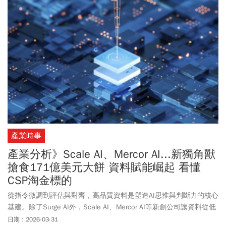
產業時事
產業分析》Scale AI、Mercor AI...新獨角獸
搶食171億美元大餅 資料賦能崛起 看懂
CSP淘金標的
從指令微調到評估與對齊，高品質資料是塑造AI思惟與判斷力的核心
基建。除了Surge AI外，Scale AI、Mercor AI等新創公司讓資料從低
調幕後角色，躍升為決定勝負的關鍵資產。
日期：2026-03-31