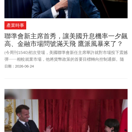
產業時事
聯準會新主席首秀，讓美國升息機率一夕飆
高、金融市場問號滿天飛 鷹派風暴來了？
(今周刊1540)初次登場，美國聯準會新任主席華許就對市場投下震撼
彈──相較就業市場，他將貨幣政策的首要目標轉向控制通膨。隨
之而來的是，升息預期扶搖直上，聯準會立場瞬間由鴿轉鷹，除了
日期：2026-06-24
抗通膨，縮表、換指標、降低透明度，都是他的新計畫，如何面對
如此非典型的聯準會一把手，已成金融市場新功課。