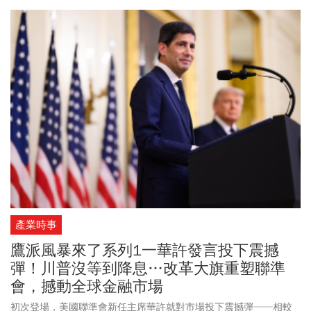
保守派報紙「人民日報」（Hamshahri）在官網公布一份13人暗殺名
單，目標全數鎖定外國政要。名單中驚見美國總統川普（Donald
Trump）、國務卿盧比歐（Marco Rubio），法國總統
馬克宏
（Emmanuel Macron）、義大利總理梅洛尼（Giorgia Meloni）等多
位歐洲領袖也都在列。與此同時，伊朗當局將矛頭指向歐洲，指責
歐洲國家未對其領土遭到攻擊予以譴責，允許美國軍機飛越其領空
來進行攻擊，直指歐洲國家根本是這場攻擊行動的「共犯」。
產業時事
鷹派風暴來了系列1一華許發言投下震撼
彈！川普沒等到降息…改革大旗重塑聯準
會，撼動全球金融市場
初次登場，美國聯準會新任主席華許就對市場投下震撼彈──相較