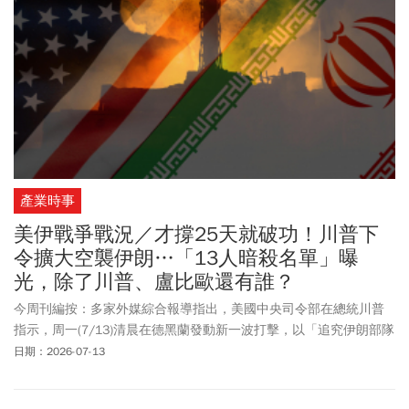
產業時事
美伊戰爭戰況／才撐25天就破功！川普下
令擴大空襲伊朗…「13人暗殺名單」曝
光，除了川普、盧比歐還有誰？
今周刊編按：多家外媒綜合報導指出，美國中央司令部在總統川普
指示，周一(7/13)清晨在德黑蘭發動新一波打擊，以「追究伊朗部隊
責任」。美國軍方強調此舉目的在「持續削弱」德黑蘭攻擊自由通
日期：2026-07-13
行荷莫茲海峽商船的能力。國際油價基準布蘭特原油7/12開盤上漲
約3.5%，升至每桶近79美元，相較戰前價格上漲近9%。此外，伊朗