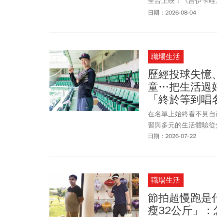
全台上映！《吉伊卡哇
萬，首周特典祭出與日
日期：2026-08-04
過了！小可愛首次登上
《今周刊》本文整理《
電影院等資訊，帶吉友
職場生活
歷經投球失憶
童…把生活過好
「終於等到唱
在名單上始終看不見自
習與多元的生活體驗從
日期：2026-07-22
職場生活
節拍超慢跑是什
瘦32公斤」