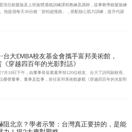
是現任銀髮族及上班族體適能訓練課程教練及講師，從事教學銀髮族練
間。他提倡每天30分鐘「節拍超慢跑」，搭配核心肌力訓練，提升代謝
一個從3歲到93歲都適用的「節拍超慢跑」，只需手機下載節拍器，每
高，同時改善睡眠問題。徐棟英分享遊覽車司機的案例，45歲時因工作
04公斤，練習超慢跑、核心肌力訓練，成功減至72公斤，不只找回健
，跑出人生新目標。
…台大EMBA校友基金會攜手富邦美術館，
共賞《穿越四百年的光影對話》
於7月19日下午，由董事長翁素蕙率領120位校友、台大丁詩同副校長、
位榮譽董事、董事及監事，前往富邦美術館參觀《穿越四百年的光影對
從林布蘭到哥雅》特展。眾人欣賞美國托雷多美術館珍藏的歐洲藝術經
藝術對話，展開一場融合藝術、美學、國際視野的假日下午時光！
嚇阻北京？學者示警：台灣真正要拚的，是能
壓力！揭2大應對戰略