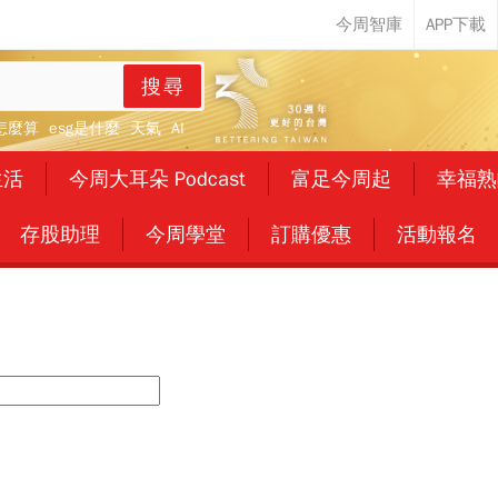
搜尋
怎麼算
esg是什麼
天氣
AI
生活
今周大耳朵 Podcast
富足今周起
幸福熟
存股助理
今周學堂
訂購優惠
活動報名