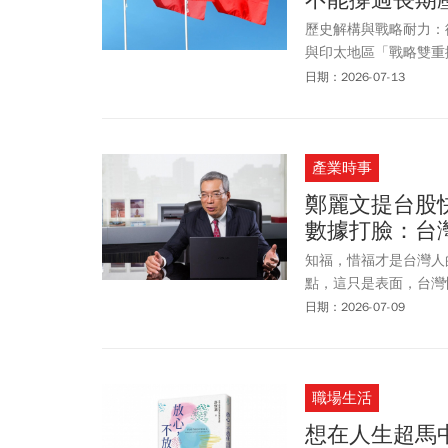
歷史解構與戰略耐力：
與印太地區「戰略雙重
區：擁有壓倒性的軍事
日期：2026-07-13
軍對中東反政府武裝的
（Capability）
治耐力（Political End
產業時事
鄭麗文提台股
數據打臉：台
知福，惜福才是台灣人
點，這只是表面，台灣
才會看到她們所想的！
日期：2026-07-09
職場生活
想在人生超馬