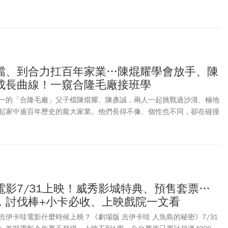
線通車的限定煙火展演，還有2026日月潭花火音樂嘉年華、2026南
東石海之夏、2026台南夏日音樂節「將軍吼」等人氣活動接力登場，
。最新消息，由於白海豚颱風周末可能影響台灣，故新北淡水漁人碼頭
期至8月30日舉行。
檔、到合力扛百年家業…陳焜耀學會放手、陳
成長曲線！一窺合隆毛廠接班學
一的「合隆毛廠」父子檔陳焜耀、陳彥誠，兩人一起挑戰過沙漠、極地
起家中逾百年歷史的龐大家業。他們長得不像、個性也不同，卻在碰撞
方法。
電影7/31上映！威秀影城特典、預售套票…
，討伐棒+小卡必收、上映戲院一文看
伊卡哇電影什麼時候上映？《劇場版 吉伊卡哇 人魚島的秘密》7/31