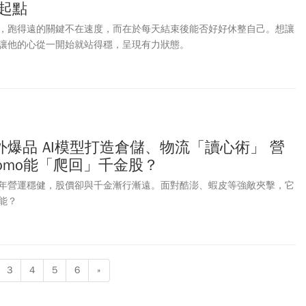
起點
，跑得遠的關鍵不在速度，而在於每天結束後能否好好休整自己。想讓
讓他的心從一開始就站得穩，呈現有力狀態。
爆品 AI模型打造倉儲、物流「讀心術」 營
omo能「爬回」千金股？
年營運穩健，股價卻與千金漸行漸遠。面對酷澎、蝦皮等強敵夾擊，它
能？
3
4
5
6
»