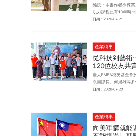
編按：本書作者徐棟英
肌力課程已有10年時
力、改善體態與健康。
日期：2026-07-21
天30分鐘，就能降三
久坐、飲食失控胖到1
康，更挑戰百K
馬拉松
產業時事
從科技到藝術
120位校友
臺大EMBA校友基金會
袁國際長、何湯雄等多
話──古典光影大師：
日期：2026-07-20
典，透過跨越四百年的
產業時事
向美軍購就能
不能撐過長期