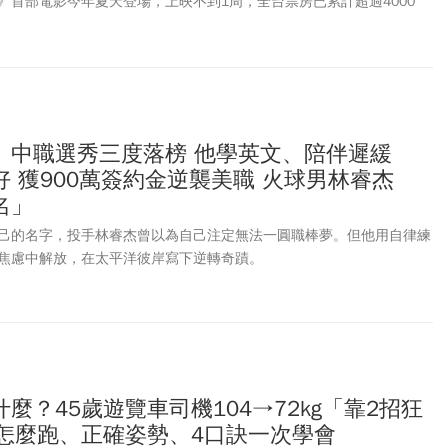
》首部電影今年夏天登場，上映不到1周，全台票房已累計超過4000
本同款公仔吊飾，第二周特點祭出前導視覺海報，喜歡的粉絲千萬別錯
大螢幕，各家戲院也紛紛祭出電影套餐、限定套票、主題快閃店等。
劇場版 吉伊卡哇 人魚島的秘密》影城限定套票內容、首周特典、上映
一文了解！
、中職選秀三度落榜 他學英文、陪伴遲緩
 獲900萬簽約金逆襲美職 火球男林睿杰
名」
己的名字，投手林睿杰曾以為自己注定無法一圓職棒夢。但他用自律練
焦慮中解放，在太平洋彼岸寫下逆轉奇蹟。
麼？45歲遊覽車司機104→72kg「靠2招狂
：怎麼跑、正確姿勢、4口訣一次學會