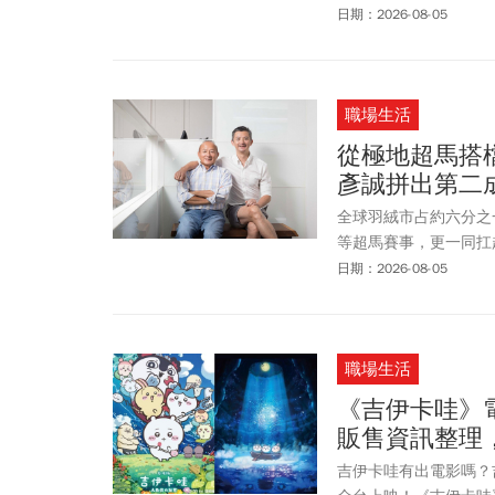
煙火秀，到慶祝捷運三鶯
日期：2026-08-05
投巧克力咖啡節、嘉義
讓整個夏天熱鬧不間斷
首場(8月9日)煙火秀延
職場生活
從極地超馬搭
彥誠拼出第二
全球羽絨市占約六分之
等超馬賽事，更一同扛
中學會陪伴彼此前進的
日期：2026-08-05
職場生活
《吉伊卡哇》
販售資訊整理
吉伊卡哇有出電影嗎？吉