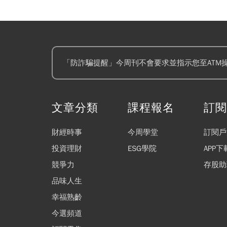
「防詐騙提醒」今周刊不會要求並指示您至ATM
文章分類
課程報名
訂
財經時事
今周學堂
訂閱戶
投資理財
ESG學院
APP下
競爭力
存股助
品味人生
幸福熟齡
今選頻道