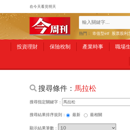
在今天看見明天
熱門：
市值型etf
股票股利
投資理財
保險稅制
產業時事
職場
搜尋條件：
馬拉松
搜尋指定關鍵字：
搜尋結果排序規則：
最新
最相關
顯示結果筆數：