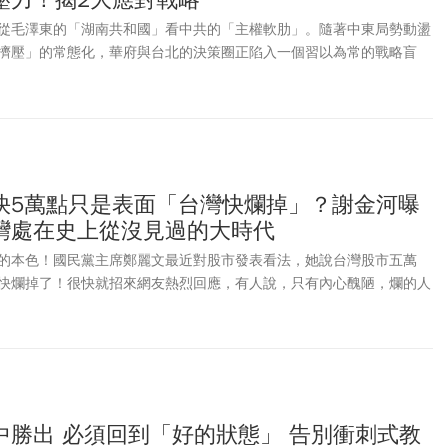
從毛澤東的「湖南共和國」看中共的「主權軟肋」。隨著中東局勢動盪
擠壓」的常態化，華府與台北的決策圈正陷入一個習以為常的戰略盲
科技與硬實力，是否必然能自動轉化為地緣政治的談判籌碼？不論是美
精準打擊，還是台海防衛中對非對稱武器的追求，我們都慣於從「能力
」出發，卻忽略了將能力轉化為實質「籌碼（Leverage）」的關鍵機制——政
urance）。
快5萬點只是表面「台灣快爛掉」？謝金河曝
灣處在史上從沒見過的大時代
的本色！國民黨主席鄭麗文最近對股市發表看法，她說台灣股市五萬
快爛掉了！很快就招來網友熱烈回應，有人說，只有內心醜陋，爛的人
中勝出 必須回到「好的狀態」 告別衝刺式教