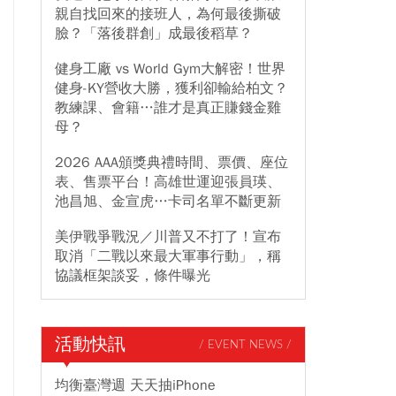
親自找回來的接班人，為何最後撕破
臉？「落後群創」成最後稻草？
健身工廠 vs World Gym大解密！世界
健身-KY營收大勝，獲利卻輸給柏文？
教練課、會籍…誰才是真正賺錢金雞
母？
2026 AAA頒獎典禮時間、票價、座位
表、售票平台！高雄世運迎張員瑛、
池昌旭、金宣虎…卡司名單不斷更新
美伊戰爭戰況／川普又不打了！宣布
取消「二戰以來最大軍事行動」，稱
協議框架談妥，條件曝光
活動快訊
/ EVENT NEWS /
均衡臺灣週 天天抽iPhone