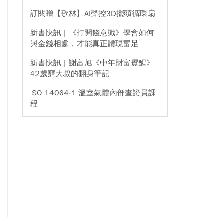
訂閱贈【歌林】AI聲控3D擺頭循環扇
新書快訊｜《打開錢意識》學會如何
與金錢相處，才能真正體現富足
新書快訊｜謝富旭《中年財富覺醒》
42歲窮大叔的翻身筆記
ISO 14064-1 溫室氣體內部查證員課
程