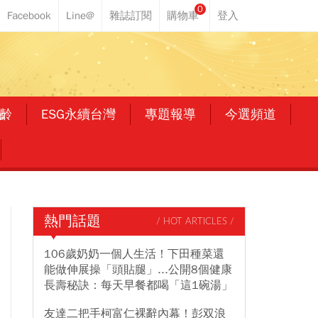
0
齡
ESG永續台灣
專題報導
今選頻道
熱門話題
/ HOT ARTICLES /
106歲奶奶一個人生活！下田種菜還
能做伸展操「頭貼腿」...公開8個健康
長壽秘訣：每天早餐都喝「這1碗湯」
友達二把手柯富仁裸辭內幕！彭双浪