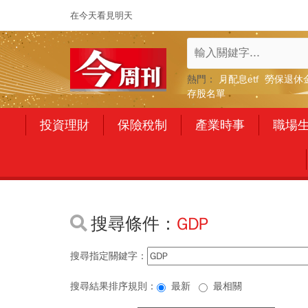
在今天看見明天
熱門：
月配息etf
勞保退休
存股名單
投資理財
保險稅制
產業時事
職場
搜尋條件：
GDP
搜尋指定關鍵字：
搜尋結果排序規則：
最新
最相關