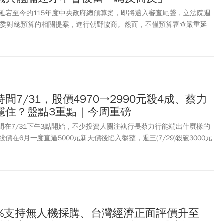
延宕至今的115年度中央政府總預算案，即將邁入審查尾聲，立法院週
對立委對總預算的相關提案，進行朝野協商。然而，不僅預算審查嚴重延
最終階段的「深水區」，立委對今年度預算相關提案的刪減理由及數
。
間7/31，股價4970→2990元殺4成、蔡力
穩住？盤點3重點｜今周重磅
會時間在7/31下午3點開始，不少投資人關注執行長蔡力行能端出什麼樣的
價在6月一度直逼5000元新天價後陷入盤整，週三(7/29)殺破3000元
3150元，下跌165元或4.98%。聯發科Q2營收優於預期，加上下半年
ark AI筆電問世，能否讓投資人重燃熱情，頗受關注。我國出口受惠AI熱
台灣
GDP
成長飆升。主計總處本周將公布Q2
GDP
成長率，能否如預期
聯發科法說會登場！ AI ASIC、2奈米手機晶片、Spark筆電，下半年能
總處公布Q2
GDP
衝破10%穩了？ 3、今周重磅：美伊戰火持續，Fed會
1%支持無人機採購、台灣經濟正面評價升至