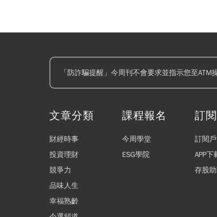
「防詐騙提醒」今周刊不會要求並指示您至ATM
文章分類
課程報名
訂
財經時事
今周學堂
訂閱戶
投資理財
ESG學院
APP下
競爭力
存股助
品味人生
幸福熟齡
今選頻道