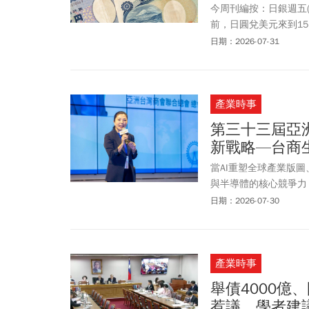
美元，為2個多月來高
今周刊編按：日銀週五(
為AI時代「價格維持操作
前，日圓兌美元來到15
士、東京電子牽動全球
下，日圓隨後又回貶至
日期：2026-07-31
美債與美股。
率周五日圓現鈔賣出價一
當時日圓現鈔賣出價「0.
5436日圓，前後相差
產業時事
日本兩、三趟，常去日
眾只是一兩年才去一趟
第三十三屆亞
費的需求，可以依照以
新戰略—台商生
遊基金3、不要貪心，
以參考，但不要太相信
當AI重塑全球產業版
種支付方式分散風險
與半導體的核心競爭力
全球新局，台商正迎來
日期：2026-07-30
一個十年的成長引擎。
產業時事
舉債4000億
惹議，學者建