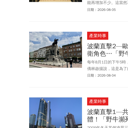
能再增加不少。這當然
經常走在前面，形象卻
日期：2026-08-05
能製造全球不可或缺的
與品牌表達視為不必要
機會認識你的能力。形
產業時事
國家亦然。
波蘭直擊2—
衛角色…「野
每年8月1日的下午5
僑林啟揚說，這是為了
的凝聚力，「正是台灣
日期：2026-08-04
（俄、德）都不能信，
落」，更坐實這種戒慎
產業時事
波蘭直擊1—
體！「野牛瀕
2009年冬天某個凌