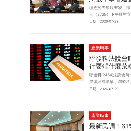
理應於去年底審竣，卻
三（7/29）下午針
宕，在進入總預算審查
日期：2026-07-29
額，再度受到各界關注
產業時事
聯發科法說會時
行要端什麼菜
聯發科(2454)法說
展望與成績單，聯發科股
關卡、打到2990元，收
日期：2026-07-29
有2奈米手機晶片、Sp
潮呈現驚人成長，也讓
衝破10%受到關注。1、
產業時事
驚艷投資人？2、主計
被迫升息嗎？
最新民調！6