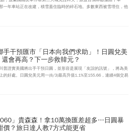
那一年車站正在改建，積雪蓋住臨時的碎石地。多數東西被雪埋住，他
起來比台灣還落後很多。10多年後，同一棟廢棄的舊火車站，已改建成
，一部分空間還開放成新創孵化器。克拉科夫已躍升為歐洲遊戲軟體與
為波蘭的矽谷，超過50家國際科技巨頭進駐。這一幕的今昔對照，正是
牛」雄起最具畫面感的縮影。
聯手干預匯市「日本向我們求助」！日圓兌美
5，還會再高？下一步救韓元？
川普證實美國將出手干預日圓，並形容是展現「友誼的訊號」，將為美
好處。日圓兌美元周一(8/3)最高升值1.1%至155.66，連續4個交易
片山皋月指出，日本與美國進行15年來首次聯合匯市干預行動，並警告
日本財務省表示，此次行動是依《日本與美國財長聯合聲明》執行，目
度且無序」的匯率波動。日本財務省強調，若市場再次出現異常波動，
調干預措施，並持續與美國財政部保持密切溝通。美國財政部長貝森特
nt）則在社群媒體X平台表示：「我們強烈支持日本為糾正日圓嚴重低估而採取
」，並再次呼籲日本央行升息。受利率升高、油價攀升以及資金持續外
2060」貴森森！拿10萬換匯差超多…日圓暴
值壓力。日圓7月一度貶至163.24日圓兌1美元，創下自1986年以來
甜價？旅日達人教7方式能更省
31也再進場，使日圓兌美元匯率當天收盤升值1.3%，報157.4日圓兌1