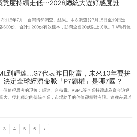
滿意度持續走低…2028總統大選好感度誰
公布115年7月「台灣情勢調查」結果。本次調查於7月15日至19日進
600份、合計1,200份有效樣本，訪問全國20歲以上民眾。TIA執行長
與國際關係學系助理教授洪耀南共同出席記者會，針對調查結果進行分
台灣整體經濟的正面評價升至56%，創下六波追蹤調查以來的新高，但
滑、立法院滿意度持續走低，呈現「經濟回溫、政治信任轉弱」的乖離
ML到輝達...G7代表昨日財富，未來10年要拚
！決定全球經濟命脈「P7霸權」是哪7國？
一個值得思考的現象：輝達、台積電、ASML等企業持續成為資金追逐
龐大、獲利穩定的傳統企業，市場給予的估值卻相對有限。這種差異若
產業景氣解釋恐怕仍不完整。投資人真正願意支付高額溢價的，往往不
種更稀缺的能力——不可替代性。
3
4
5
6
»