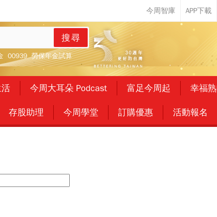
搜尋
金
00939
勞保年金試算
生活
今周大耳朵 Podcast
富足今周起
幸福熟
存股助理
今周學堂
訂購優惠
活動報名