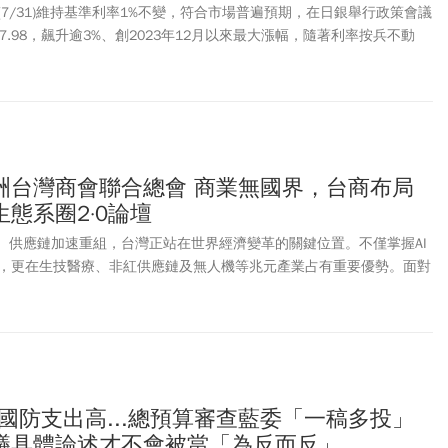
點。另一方面，華爾街也關注「為什麼是現在」？策略師將此次行動稱
7/31)維持基準利率1%不變，符合市場普遍預期，在日銀舉行政策會議
」(PKO)，因日韓皆為美國半導體與 AI 供應鏈核心，三星、SK 海力
7.98，飆升逾3%、創2023年12月以來最大漲幅，隨著利率按兵不動
算力擴張，若日圓崩貶推高日債收益率、逼出套利交易平倉，火會燒到
160附近。日圓匯率急升，民眾赴日換匯成本也明顯增加，台銀牌告匯
度來到「0.2060」，創5月來最貴，以今年日圓最甜價出現在6/22，
1990」，台幣10萬元可換得約50萬2512日圓，如今只能換到約48萬
高達17076日圓、約台幣3500元，換匯壓力明顯升高。如果是每年都去
本旅遊、出差，可以趁這個時候換匯嗎？旅日達人林氏璧分享，如果民
日本，匯率上上下下其實影響不大。若是和他一樣常去日本、有日幣消
洲台灣商會聯合總會 商業無國界，台商布局
下7原則分散風險，省荷包！1、申請一個外幣帳戶2、保存一部分的旅
態系圈2·0論壇
覺得應該還可以再低而遲遲不換4、分批換入，是避險的重要方式5、可
所謂匯率專家的預測6、不一定要用現金。雙幣卡也是好選擇7、準備多
圖、供應鏈加速重組，台灣正站在世界經濟變革的關鍵位置。不僅掌握AI
，更在生技醫療、非紅供應鏈及無人機等兆元產業占有重要優勢。面對
返台布局、串聯跨境資源、打造國際合作平台的黃金契機，共同開啟下
、國防支出高...總預算審查藍委「一稿多投」
議具體論述才不會被當「為反而反」