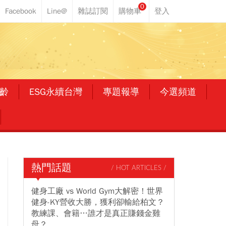
0
齡
ESG永續台灣
專題報導
今選頻道
熱門話題
/ HOT ARTICLES /
健身工廠 vs World Gym大解密！世界
健身-KY營收大勝，獲利卻輸給柏文？
教練課、會籍…誰才是真正賺錢金雞
母？