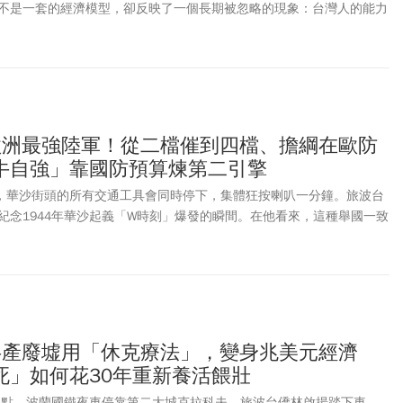
不是一套的經濟模型，卻反映了一個長期被忽略的現象：台灣人的能力
沒有及時跟上。我們擁有世界級工程師、企業家、醫師與專業人才，也
晶片與精密零組件，卻往往相信「有實力就好」，把衣著、儀態、空間
的「表面功夫」。然而在真實世界中，別人總是先看見你的形象，才有
象不是能力的替代品，而是能力被理解的入口；個人如此，企業如此，
歐洲最強陸軍！從二檔催到四檔、擔綱在歐防
牛自強」靠國防預算煉第二引擎
時，華沙街頭的所有交通工具會同時停下，集體狂按喇叭一分鐘。旅波台
紀念1944年華沙起義「W時刻」爆發的瞬間。在他看來，這種舉國一致
目前比較缺的」。他觀察，波蘭人民族意識核心，正是那種「兩邊
只能靠自己」的心態。俄烏戰爭爆發之初，德國等國援烏「七零八
心態。
共產廢墟用「休克療法」，變身兆美元經濟
死」如何花30年重新養活餵壯
晨三點，波蘭國鐵夜車停靠第二大城克拉科夫，旅波台僑林啟揚踏下車