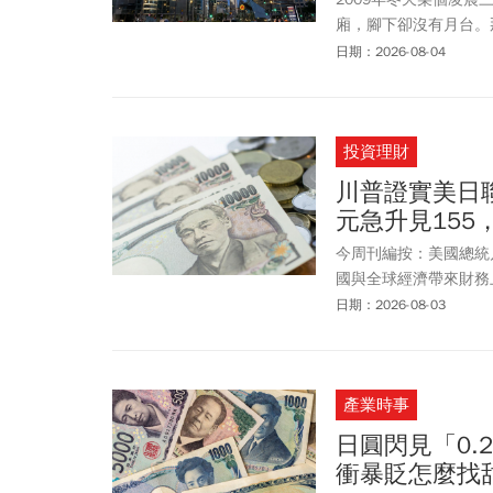
廂，腳下卻沒有月台。
當下的感受是：這裡看
日期：2026-08-04
一間遊戲公司的辦公室
IT產業重鎮，更被視
「波蘭」這頭「歐洲野
投資理財
川普證實美日
元急升見15
今周刊編按：美國總統
國與全球經濟帶來財務上的
日走升。日本財務大臣
日期：2026-08-03
做好再度行動的準備。
的是因應近期日圓「過
將毫不猶豫採進一步協
產業時事
（Scott Besse
的果斷市場與貨幣措施
日圓閃見「0.
流影響，日圓持續承受貶
衝暴貶怎麼找
最低水準；東京當局7/