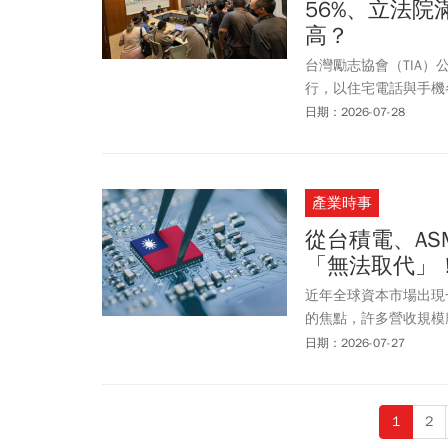
56%、立法院
高？
台灣勵志協會（TIA）
行，以住宅電話與手機各
賴榮偉與淡江大學外交
日期：2026-07-28
析。調查顯示，民眾對
政府施政滿意度微幅下
現象。
產業時事
從台積電、AS
「無法取代」
近年全球資本市場出現
的焦點，許多營收規模
只用成長率、本益比或
日期：2026-07-27
是單純的規模，而是一
1
2