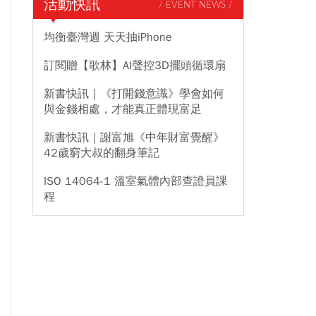
活動快訊
/ EVENT NEWS /
均衡臺灣週 天天抽iPhone
訂閱贈【歌林】AI聲控3D擺頭循環扇
新書快訊｜《打開錢意識》學會如何
與金錢相處，才能真正體現富足
新書快訊｜謝富旭《中年財富覺醒》
42歲窮大叔的翻身筆記
ISO 14064-1 溫室氣體內部查證員課
程