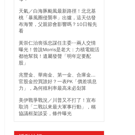
天氣／白海豚颱風最新路徑！北北基
桃「暴風圈侵襲率」出爐，這天估發
布海警，父親節會影響嗎？10日報先
看
黃崇仁治喪張忠謀任主委…兩人交情
曝光！曾說Morris是老大：力積電能活
都他幫我！遺屬發聲「明年定要配
股」
兆豐金、華南金、第一金、合庫金...
官股金控買誰好？一表PK「價差填息
力」，為何殖利率最高未必划算
美伊戰爭戰況／川普又不打了！宣布
取消「二戰以來最大軍事行動」，稱
協議框架談妥，條件曝光