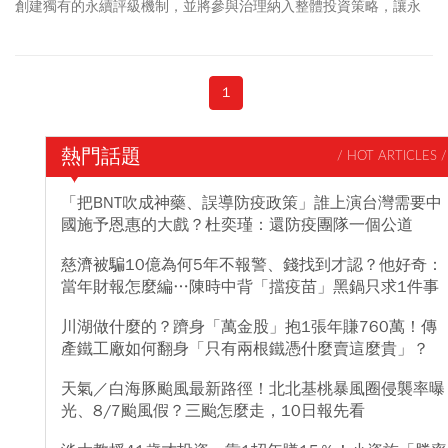
創建獨有的永續評級機制，並將參與治理納入整體投資策略，讓永
續投資發揮出實質影響力。當前，面對氣候變遷所造成的巨大衝
擊，”氣候投資”將是投資人不可忽視的關鍵投資趨勢，超前部署“淨
零”轉型契機正是時候！
1
熱門話題
/ HOT ARTICLES /
「把BNT吹成神藥、誤導防疫政策」誰上演台灣需要中
國施予恩惠的大戲？杜奕瑾：還防疫團隊一個公道
慈濟被騙10億為何5年不報警、錢找到才認？他好奇：
當年財報怎麼編…陳時中背「擋疫苗」黑鍋只求1件事
川湖做什麼的？躋身「萬金股」抱1張年賺760萬！傳
產鐵工廠如何翻身「只有兩根鐵憑什麼賣這麼貴」？
天氣／白海豚颱風最新路徑！北北基桃暴風圈侵襲率曝
光、8/7颱風假？三颱怎麼走，10日報先看