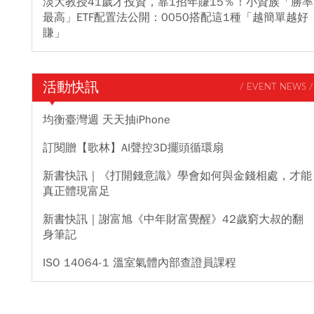
淡大教授41歲才投資，靠1招年賺15％！小資族「勝率
最高」ETF配置法公開：0050搭配這1種「越簡單越好
賺」
活動快訊
/ EVENT NEWS /
均衡臺灣週 天天抽iPhone
訂閱贈【歌林】AI聲控3D擺頭循環扇
新書快訊｜《打開錢意識》學會如何與金錢相處，才能
真正體現富足
新書快訊｜謝富旭《中年財富覺醒》42歲窮大叔的翻
身筆記
ISO 14064-1 溫室氣體內部查證員課程