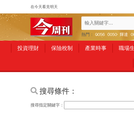
在今天看見明天
熱門：
0056
0050
輝達
0
投資理財
保險稅制
產業時事
職場
搜尋條件：
搜尋指定關鍵字：