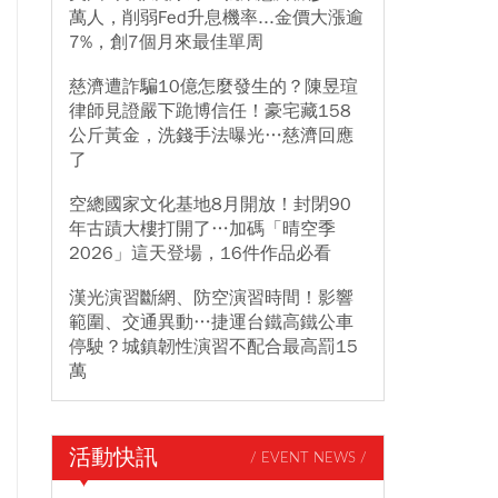
萬人，削弱Fed升息機率...金價大漲逾
7%，創7個月來最佳單周
慈濟遭詐騙10億怎麼發生的？陳昱瑄
律師見證嚴下跪博信任！豪宅藏158
公斤黃金，洗錢手法曝光…慈濟回應
了
空總國家文化基地8月開放！封閉90
年古蹟大樓打開了…加碼「晴空季
2026」這天登場，16件作品必看
漢光演習斷網、防空演習時間！影響
範圍、交通異動…捷運台鐵高鐵公車
停駛？城鎮韌性演習不配合最高罰15
萬
活動快訊
/ EVENT NEWS /