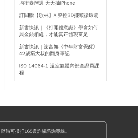
均衡臺灣週 天天抽iPhone
訂閱贈【歌林】AI聲控3D擺頭循環扇
新書快訊｜《打開錢意識》學會如何
與金錢相處，才能真正體現富足
新書快訊｜謝富旭《中年財富覺醒》
42歲窮大叔的翻身筆記
ISO 14064-1 溫室氣體內部查證員課
程
隨時可撥打165反詐騙諮詢專線。