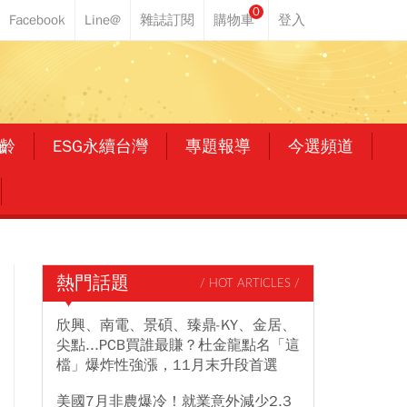
0
齡
ESG永續台灣
專題報導
今選頻道
熱門話題
/ HOT ARTICLES /
欣興、南電、景碩、臻鼎-KY、金居、
尖點...PCB買誰最賺？杜金龍點名「這
檔」爆炸性強漲，11月末升段首選
美國7月非農爆冷！就業意外減少2.3