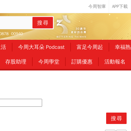
搜尋
0878
00940
生活
今周大耳朵 Podcast
富足今周起
幸福熟
存股助理
今周學堂
訂購優惠
活動報名