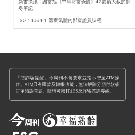
新書快訊｜謝富旭《中年財富覺醒》42歲窮大叔的翻
身筆記
ISO 14064-1 溫室氣體內部查證員課程
「防詐騙提醒」今周刊不會要求並指示您至ATM操
作。ATM只有匯款及轉帳功能，無法解除分期付款或
訂單錯誤問題。隨時可撥打165反詐騙諮詢專線。