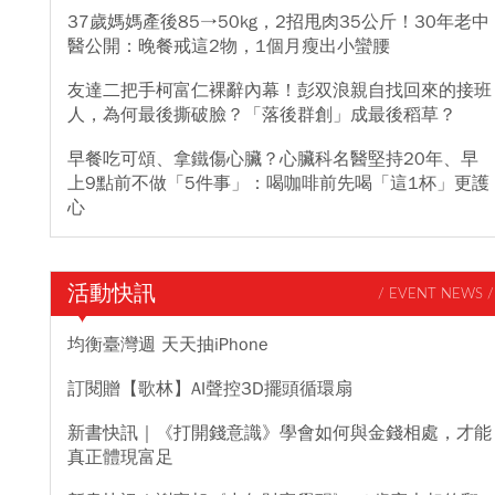
37歲媽媽產後85→50kg，2招甩肉35公斤！30年老中
醫公開：晚餐戒這2物，1個月瘦出小蠻腰
友達二把手柯富仁裸辭內幕！彭双浪親自找回來的接班
人，為何最後撕破臉？「落後群創」成最後稻草？
早餐吃可頌、拿鐵傷心臟？心臟科名醫堅持20年、早
上9點前不做「5件事」：喝咖啡前先喝「這1杯」更護
心
活動快訊
/ EVENT NEWS /
均衡臺灣週 天天抽iPhone
訂閱贈【歌林】AI聲控3D擺頭循環扇
新書快訊｜《打開錢意識》學會如何與金錢相處，才能
真正體現富足