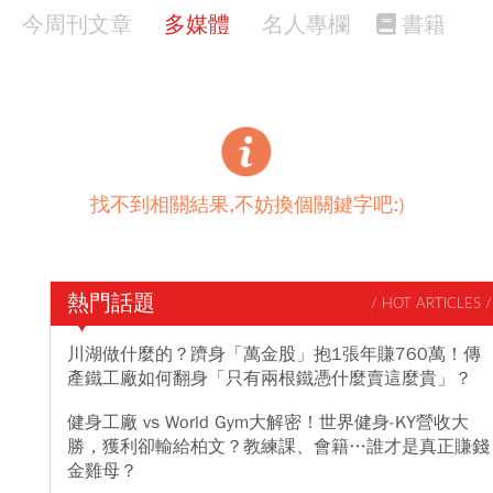
今周刊文章
多媒體
名人專欄
書籍
找不到相關結果,不妨換個關鍵字吧:)
熱門話題
/ HOT ARTICLES /
川湖做什麼的？躋身「萬金股」抱1張年賺760萬！傳
產鐵工廠如何翻身「只有兩根鐵憑什麼賣這麼貴」？
健身工廠 vs World Gym大解密！世界健身-KY營收大
勝，獲利卻輸給柏文？教練課、會籍…誰才是真正賺錢
金雞母？