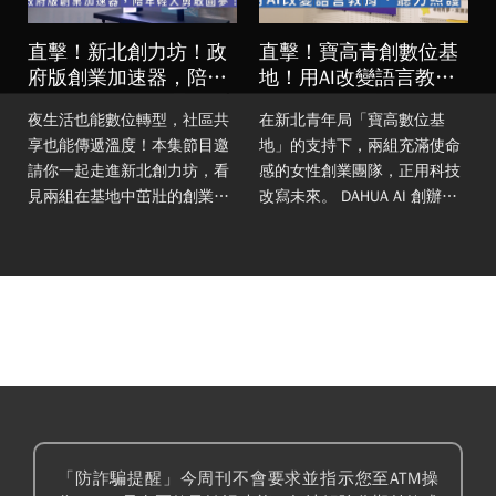
住
直擊！新北創力坊！政
直擊！寶高青創數位基
府版創業加速器，陪年
地！用AI改變語言教
輕人勇敢圓夢！
育、聽力照護！
驚
夜生活也能數位轉型，社區共
在新北青年局「寶高數位基
享也能傳遞溫度！ 本集節目邀
地」的支持下，兩組充滿使命
請你一起走進新北創力坊，看
感的女性創業團隊，正用科技
見兩組在基地中茁壯的創業故
改寫未來。 DAHUA AI 創辦人
事——用科技打造夜生活會員
林渝軒Caroline 看見華語教學
生態系的 PaperPlane，以及用
現場的資源零碎與低薪痛點，
二手交換重新串起社區溫度的
利用 AI 建立高效
厝
「防詐騙提醒」今周刊不會要求並指示您至ATM操