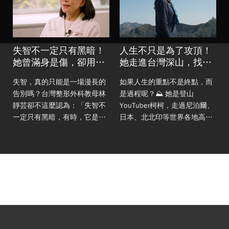
失智不一定只有黑暗！
人生不只是為了攻頂！
的
她曾滿身是傷，卻用愛
她走進台灣深山，找回
挽回：只要先生是快
迷失的自己｜柯式野
失智，真的只能是一場漫長的
如果人生的重點不是終點，而
告別嗎？台灣整形外科教母林
是過程呢？⛰️ 她是登山
靜芸卻不這麼認為：「失智不
YouTuber柯柯，走過尼泊爾、
一定只有黑暗，有時，它是上
日本、北北印等世界各地高
帝給我們的祝福。」 她將5年
山，但繞了一圈，她最念念不
漫長的照護經驗，集結成新書
忘的還是台灣。 ​ 這座小小的
《謝謝你留下來陪我》，首度
海島，擁有超過260座海拔
坦承分享：