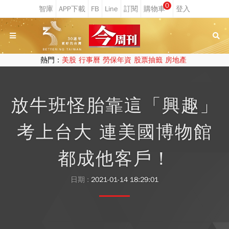
0
熱門：
美股
行事曆
勞保年資
股票抽籤
房地產
放牛班怪胎靠這「興趣」
考上台大 連美國博物館
都成他客戶！
日期 :
2021-01-14 18:29:01