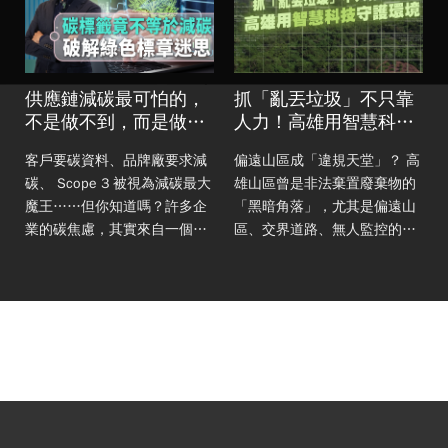
供應鏈減碳最可怕的，
抓「亂丟垃圾」不只靠
不是做不到，而是做了
人力！高雄用智慧科技
卻做錯方向
守護環境
客戶要碳資料、品牌廠要求減
偏遠山區成「違規天堂」？ 高
碳、 Scope 3 被視為減碳最大
雄山區曾是非法棄置廢棄物的
魔王……但你知道嗎？許多企
「黑暗角落」，尤其是偏遠山
業的碳焦慮，其實來自一個最
區、交界道路、無人監控的暗
基本的問題：你真的知道自己
角，人力再怎麼巡，也追不上
排了多少碳嗎？當大家急著談
不法業者的速度。 因此，高雄
減碳、碳中和，卻可能連盤查
環保局導入全台最完整的智慧
與減碳的
圍籬監控，