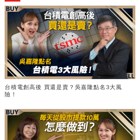
台積電創高後 買還是賣？吳嘉隆點名3大風
險！