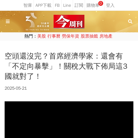
0
熱門：
美股
行事曆
勞保年資
股票抽籤
房地產
空頭還沒完？首席經濟學家：還會有
「不定向暴擊」！關稅大戰下佈局這3
國就對了！
2025-05-21