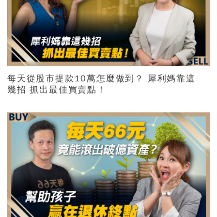
每天從股市提款10萬怎麼做到？ 犀利媽靠這
幾招 抓出最佳買賣點！