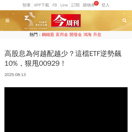
0
熱門：
鋼鐵股
富邦金
開發金
鴻海
升息
高股息為何越配越少？這檔ETF逆勢飆
10%，狠甩00929！
2025-08-13