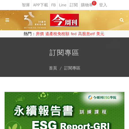
0
熱門：
房價
遺產稅免稅額
fed
高股息etf
美元
訂閱專區
首頁
訂閱專區