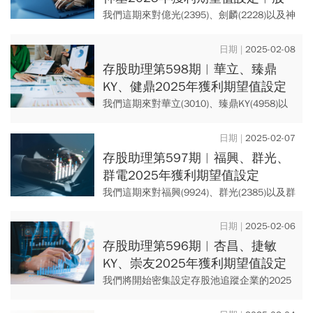
池更新
我們這期來對億光(2395)、劍麟(2228)以及神
基(3055)設定2025年的獲利期望值。
2025-02-08
存股助理第598期︱華立、臻鼎
KY、健鼎2025年獲利期望值設定
我們這期來對華立(3010)、臻鼎KY(4958)以
及健鼎(3044)設定2025年的獲利期望值。這
三檔都是台灣印刷電路板產業的要角。
2025-02-07
存股助理第597期︱福興、群光、
群電2025年獲利期望值設定
我們這期來對福興(9924)、群光(2385)以及群
電(6412)設定2025年的獲利期望值。這個期
望值可當作我們投資的定錨點，作為日後進
2025-02-06
行...
存股助理第596期︱杏昌、捷敏
KY、崇友2025年獲利期望值設定
我們將開始密集設定存股池追蹤企業的2025
年獲利期望值。如同字面意義，獲利期望值
是我們對所投資公司2025年獲利的一種「期