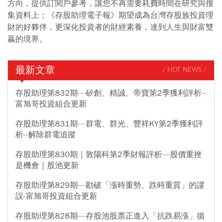
方向，提供訂閱戶參考，讓您不再需要耗費時間在研究與搜
集資料上；《存股助理電子報》期望成為台灣存股族投資理
財的好夥伴，更深化投資者的財經素養，達到人生與財富雙
贏的境界。
最新文章
/ HOT NEWS /
存股助理第832期—矽創、精誠、帝寶第2季獲利評析--
富旭哥投資組合更新
存股助理第831期—群電、群光、豐祥KY第2季獲利評
析--解除群電追蹤
存股助理第830期｜敦陽科第2季財報評析—股價重挫
是機會｜股池更新
存股助理第829期—勘破「漲時重勢、跌時重質」的謬
誤-富旭哥投資組合更新
存股助理第828期—存股池股票正進入「抗跌易漲」循