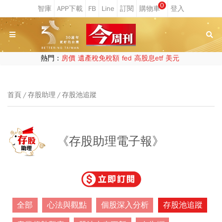
0
熱門：
房價
遺產稅免稅額
fed
高股息etf
美元
首頁
存股助理
存股池追蹤
《存股助理電子報》
全部
心法與觀點
個股深入分析
存股池追蹤