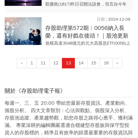
肯定
凱撒衛(1817)昨日召開法說會，坦言自今年
10月推出新產品—電漿滅菌水龍頭銷售狀況
不如預期。但是，《存股助理電子報》依舊
2024-12-09
非常肯定公司勤奮不...
存股助理第572期︱0056納入長
榮，還有好戲在後頭！｜股池更新
規模高達3548億元的元大高股息ETF(0056)上
週五調整成分股結果出爐，存股池中的長榮
(2603)被納入。我們研判，除了0056外，仍
«
1
11
12
13
14
15
16
»
有...
關於《存股助理電子報》
每週一、三、五 20:00 帶給您最新存股資訊、產業動向、
個股分析。 四大文章類別：心法與觀點、個股深入分析、
存股池追蹤、產業趨勢觀，助您存股之路得心應手、獲利滿
滿。 專業深耕的編輯團嚴選適合穩健型存股族與保守型投
資人的存股標的，精準且有效率的篩選最重要的存股資訊與