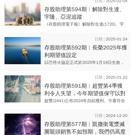
2025-02-04
望」，期望與最終的...
存股助理第594期︱解除對生達、
宇隆、亞泥追蹤
《存股助理電子報》解除對生達(1720)、宇
隆(2233)及亞泥(1102)三檔股票追蹤，今後我
們將集中更多心力，發掘價值型成長股與景
2025-01-24
氣循環...
存股助理第592期︱長榮2025年獲
利期望值設定
以巴停火協定正式於2025年1月19日生效，
葉門叛軍胡賽組織也宣布除了以色列船隻之
外，停止攻擊運行於紅海的商船。紅海復航
2025-01-22
恢復在即，我們在這個...
存股助理第591期︱超豐第4季獲
利令人失望，今年期望值保守以對
超豐(2441)公布2024年自結獲利。乍看符合
我們預期，但細究後，去年第4季毛利率掉的
相當兇。研判毛利率下滑的原因具有相當恆
2024-12-20
常性，因此，我...
存股助理第577期︱凱撒衛電漿滅
菌龍頭銷售不如預期，我們仍高度