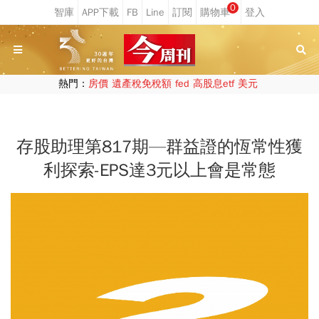
0
熱門：
房價
遺產稅免稅額
fed
高股息etf
美元
存股助理第817期—群益證的恆常性獲
利探索-EPS達3元以上會是常態