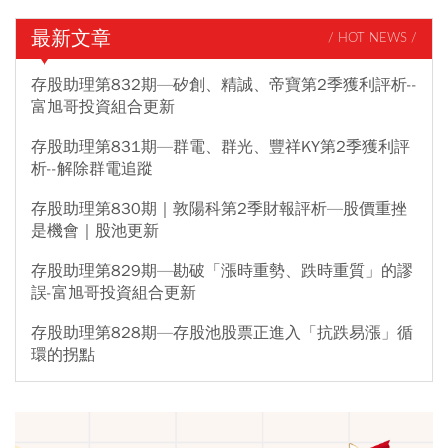
最新文章
/ HOT NEWS /
存股助理第832期—矽創、精誠、帝寶第2季獲利評析--
富旭哥投資組合更新
存股助理第831期—群電、群光、豐祥KY第2季獲利評
析--解除群電追蹤
存股助理第830期｜敦陽科第2季財報評析—股價重挫
是機會｜股池更新
存股助理第829期—勘破「漲時重勢、跌時重質」的謬
誤-富旭哥投資組合更新
存股助理第828期—存股池股票正進入「抗跌易漲」循
環的拐點