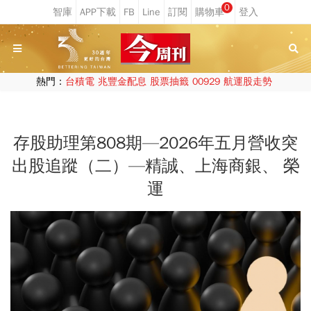
0
熱門：
台積電
兆豐金配息
股票抽籤
00929
航運股走勢
存股助理第808期—2026年五月營收突
出股追蹤（二）—精誠、上海商銀、 榮
運