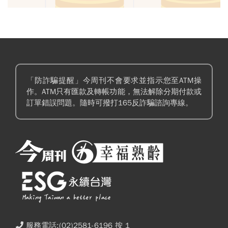
「防詐騙提醒」今周刊不會要求並指示您至ATM操
作。ATM只有匯款及轉帳功能，無法解除分期付款或
訂單錯誤問題。隨時可撥打165反詐騙諮詢專線。
服務電話:(02)2581-6196 按 1