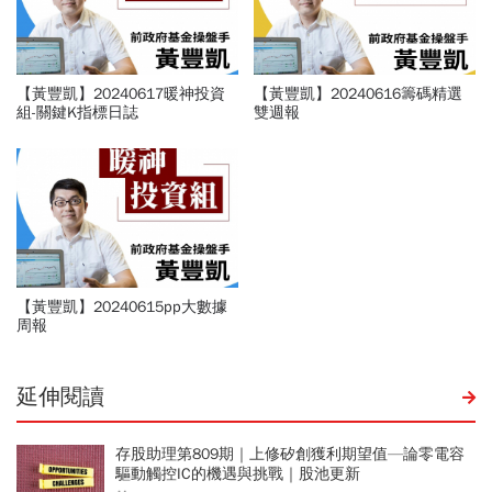
【黃豐凱】20240617暖神投資
【黃豐凱】20240616籌碼精選
組-關鍵K指標日誌
雙週報
【黃豐凱】20240615pp大數據
周報
延伸閱讀
存股助理第809期｜上修矽創獲利期望值—論零電容
驅動觸控IC的機遇與挑戰｜股池更新