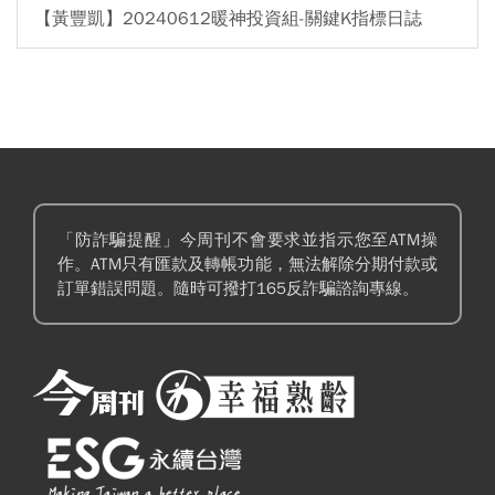
【黃豐凱】20240612暖神投資組-關鍵K指標日誌
「防詐騙提醒」今周刊不會要求並指示您至ATM操
作。ATM只有匯款及轉帳功能，無法解除分期付款或
訂單錯誤問題。隨時可撥打165反詐騙諮詢專線。