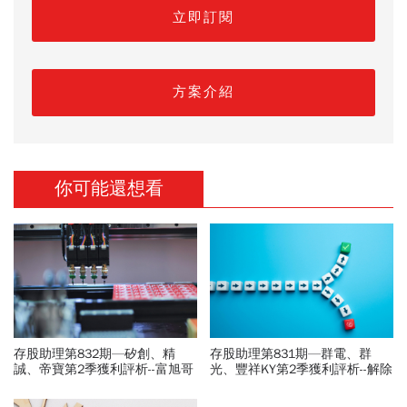
立即訂閱
方案介紹
你可能還想看
存股助理第832期—矽創、精
存股助理第831期—群電、群
誠、帝寶第2季獲利評析--富旭哥
光、豐祥KY第2季獲利評析--解除
投資組合更新
群電追蹤