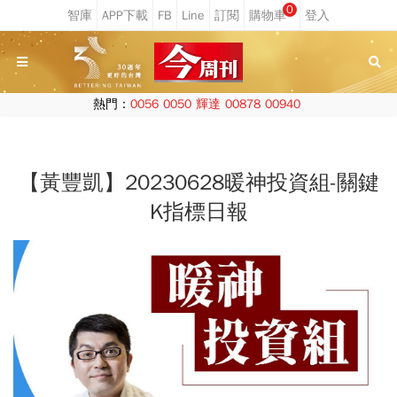
0
熱門：
0056
0050
輝達
00878
00940
【黃豐凱】20230628暖神投資組-關鍵
K指標日報