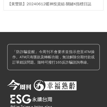
【黃豐凱】20240612暖神投資組-關鍵K指標日誌
「防詐騙提醒」今周刊不會要求並指示您至ATM操
作。ATM只有匯款及轉帳功能，無法解除分期付款或
訂單錯誤問題。隨時可撥打165反詐騙諮詢專線。