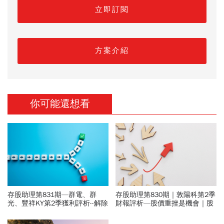
立即訂閱
方案介紹
你可能還想看
存股助理第831期—群電、群
存股助理第830期｜敦陽科第2季
光、豐祥KY第2季獲利評析--解除
財報評析—股價重挫是機會｜股
群電追蹤
池更新