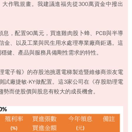
大作戰規畫。我建議進福先從300萬資金中撥出
息，配置90萬元，買進雞肉股卜蜂、PCB與半導
信金、以及工業與民生用水處理專業廠商鉅邁。這
利穩健、產品與服務具備剛性需求的特性。
理電子報》的存股池挑選電梯製造暨維修商崇友電
試廠捷敏-KY做配置。這3家公司在《存股助理電
趨勢而使股價與股息有較大的成長機會。