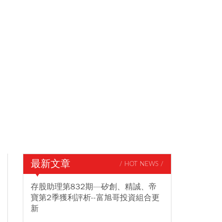
最新文章
/ HOT NEWS /
存股助理第832期—矽創、精誠、帝
寶第2季獲利評析--富旭哥投資組合更
新