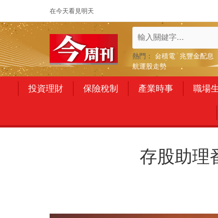
在今天看見明天
熱門：
台積電
兆豐金配息
航運股走勢
投資理財
保險稅制
產業時事
職場
存股助理