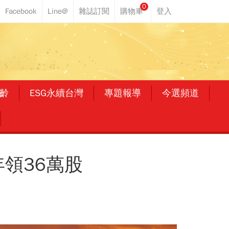
0
齡
ESG永續台灣
專題報導
今選頻道
領36萬股