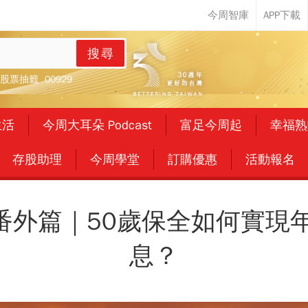
搜尋
股票抽籤
00929
生活
今周大耳朵 Podcast
富足今周起
幸福熟
存股助理
今周學堂
訂購優惠
活動報名
番外篇｜50歲保全如何實現年
息？