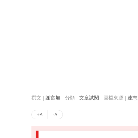
謝富旭
文章試閱
達志
+A
-A