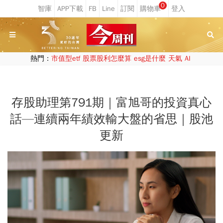
0
熱門：
市值型etf
股票股利怎麼算
esg是什麼
天氣
AI
存股助理第791期｜富旭哥的投資真心
話—連續兩年績效輸大盤的省思｜股池
更新