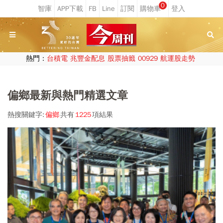
0
熱門：
台積電
兆豐金配息
股票抽籤
00929
航運股走勢
偏鄉最新與熱門精選文章
熱搜關鍵字:
偏鄉
共有
1225
項結果