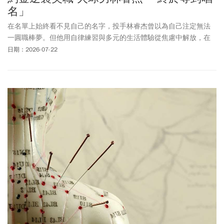
名」
在名單上始終看不見自己的名字，投手林睿杰曾以為自己注定無法
一圓職棒夢。但他用自律練習與多元的生活體驗從焦慮中解放，在
太平洋彼岸寫下逆轉奇蹟。
日期：2026-07-22