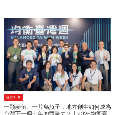
力、感恩回饋！7月28日這群博幼畢業生與滙豐志工集結在花蓮，向
社區長輩傳遞防詐知識、幫忙清洗電扇，從「被幫助」升級「能回
饋」，展現專業與暖心軟實力！
政治社會
一顆菱角、一片烏魚子，地方創生如何成為
台灣下一個十年的競爭力？｜2026均衡臺