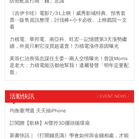
防禦配置打開「錢」意識
《吉伊卡哇》電影7/31上映！威秀影城特典、預售套
票…販售資訊整理，討伐棒+小卡必收、上映戲院一文
看
力積電、華邦電、南亞科、旺宏…記憶體第3天漲勢繼
續，外資只剩它沒買超還賣！力積電漲停原因曝光
黃崇仁治喪張忠謀任主委…兩人交情曝光！曾說Morris
是老大：力積電能活都他幫我！遺屬發聲「明年定要配
股」
活動快訊
/ EVENT NEWS /
均衡臺灣週 天天抽iPhone
訂閱贈【歌林】AI聲控3D擺頭循環扇
新書快訊｜《打開錢意識》學會如何與金錢相處，才能