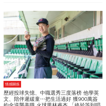
專業發展具有卓越貢獻，榮獲三等衛生福利專業獎章。馬惠明長年
投入緊急醫療救護、公共衛生及智慧醫療發展的努力，也彰顯臺大
醫院雲林分院近年持續推動醫療創新、提升偏鄉照護量能及落實健
康平權的成果。
情感關係
歷經投球失憶、中職選秀三度落榜 他學英
文、陪伴遲緩童…把生活過好 獲900萬簽
約金逆襲美職 火球男林睿杰 「終於等到唱