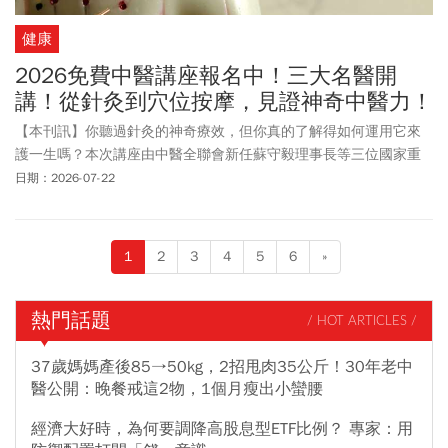
健康
2026免費中醫講座報名中！三大名醫開
講！從針灸到穴位按摩，見證神奇中醫力！
【本刊訊】你聽過針灸的神奇療效，但你真的了解得如何運用它來
護一生嗎？本次講座由中醫全聯會新任蘇守毅理事長等三位國家重
量級中醫權威聯手，從宏觀全面的針灸診療觀念出發，到微觀的耳
日期：2026-07-22
聰目明穴位按摩，解密針灸診療的驚人關鍵，帶你看見針灸的神奇
力量。本場講座將於2026年9月5日（六）下午2:00至5:00，在台大
醫院國際會議中心301廳(台北巿中正徐州路2號3樓)盛大舉行，採線
1
2
3
4
5
6
»
上免費報名，名額有限。。
熱門話題
/ HOT ARTICLES /
37歲媽媽產後85→50kg，2招甩肉35公斤！30年老中
醫公開：晚餐戒這2物，1個月瘦出小蠻腰
經濟大好時，為何要調降高股息型ETF比例？ 專家：用