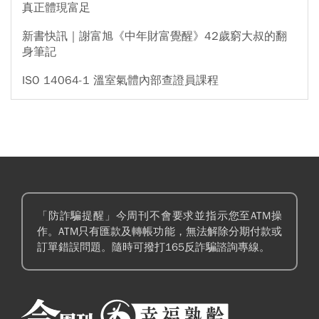
真正體現富足
新書快訊｜謝富旭《中年財富覺醒》42歲窮大叔的翻
身筆記
ISO 14064-1 溫室氣體內部查證員課程
「防詐騙提醒」今周刊不會要求並指示您至ATM操
作。ATM只有匯款及轉帳功能，無法解除分期付款或
訂單錯誤問題。隨時可撥打165反詐騙諮詢專線。