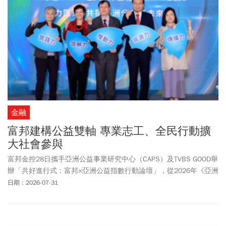
他」。
金融
富邦建構公益雙軸 專業志工、全民行動擴
大社會參與
富邦金控28日攜手亞洲公益事業研究中心（CAPS）及TVBS GOOD舉
辦「共好進行式：富邦×亞洲公益指數行動論壇」，從2026年《亞洲
公益指數》（Doing Good Index，DGI）的研究洞察出發，邀集產官
日期：2026-07-31
學研、媒體與公益組織對話。面對公益組織的人才與專業需求，富
邦提出「有志一同™」與「邦助計畫」兩項行動軸線：對內整合集團
員工及核心專業，對外串聯跑者、企業資源與公益夥伴，促進台灣