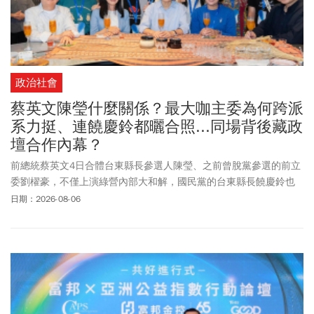
政治社會
蔡英文陳瑩什麼關係？最大咖主委為何跨派
系力挺、連饒慶鈴都曬合照...同場背後藏政
壇合作內幕？
前總統蔡英文4日合體台東縣長參選人陳瑩、之前曾脫黨參選的前立
委劉櫂豪，不僅上演綠營內部大和解，國民黨的台東縣長饒慶鈴也
大方在臉書放上多張合照，這場世紀同台掀起台東選情大震盪。據
日期：2026-08-06
透露，陳瑩在今年農曆過年前後就曾拜會蔡英文，希望邀請高人氣
的蔡英文到台東輔選，但蔡英文認為台東的盤很特別，要先處理好
基層、綠營團結合作等問題，一切都協調好之後，屆時她再出現，
一切才能水到渠成。知情人士透露，蔡英文除了自己曾勸說劉櫂
豪，還出動英系大老陳明文、英系立委莊瑞雄等人加入說服行列。
陳瑩也非常有耐心，不斷向劉櫂豪釋出善意，邀約活動同台，更是
從5月就空下競選總幹事位子，就等劉櫂豪點頭，「最後終於等到