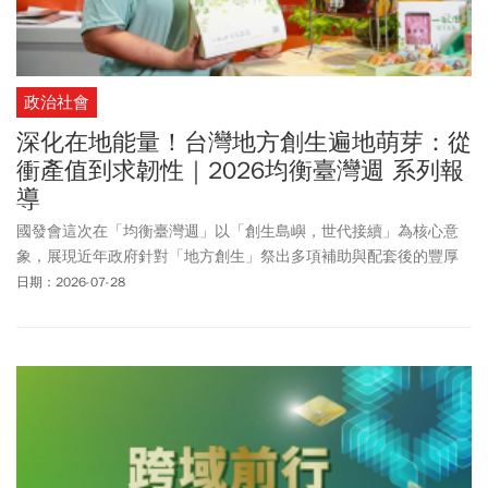
政治社會
深化在地能量！台灣地方創生遍地萌芽：從
衝產值到求韌性｜2026均衡臺灣週 系列報
導
國發會這次在「均衡臺灣週」以「創生島嶼，世代接續」為核心意
象，展現近年政府針對「地方創生」祭出多項補助與配套後的豐厚
成果外，也邀來創生夥伴現場擺攤，實際從他們身上感受到永續經
日期：2026-07-28
營家鄉的動能，為地方創生寫下美好一頁。