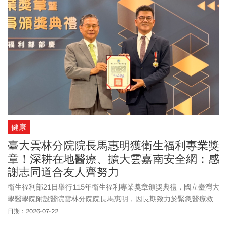
健康
臺大雲林分院院長馬惠明獲衛生福利專業獎
章！深耕在地醫療、擴大雲嘉南安全網：感
謝志同道合友人齊努力
衛生福利部21日舉行115年衛生福利專業獎章頒獎典禮，國立臺灣大
學醫學院附設醫院雲林分院院長馬惠明，因長期致力於緊急醫療救
護、公共衛生及偏鄉醫療發展，推動國內緊急醫療與公共AED制度有
日期：2026-07-22
成，並善用智慧科技翻轉偏鄉醫療、弭平健康不平等，對衛生福利