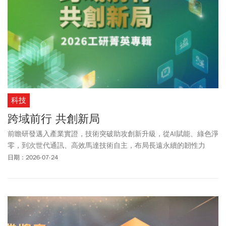
科技
跨域前行 共創新局
前瞻研發邁入產業實證，技術突破助攻創新升級，從AI賦能、綠色淨
零，到次世代通訊、高效馬達技術自主，布局長遠永續的韌性力
量。
日期：2026-07-24