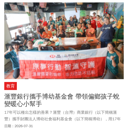
共好。
教育
滙豐銀行攜手博幼基金會 帶領偏鄉孩子蛻
變暖心小幫手
17年可以種出怎樣的善果？滙豐（台灣）商業銀行（以下簡稱滙
豐）攜手財團法人博幼社會福利基金會（以下簡稱博幼），用17年
的時光，帶給偏鄉孩子希望與機會，除了照顧課業，也養成多元能
日期：2026-07-31