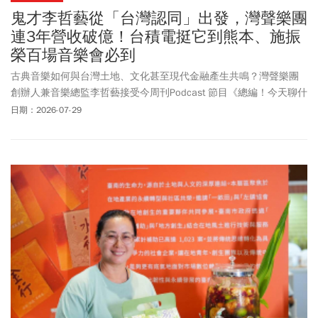
鬼才李哲藝從「台灣認同」出發，灣聲樂團
連3年營收破億！台積電挺它到熊本、施振
榮百場音樂會必到
古典音樂如何與台灣土地、文化甚至現代金融產生共鳴？灣聲樂團
創辦人兼音樂總監李哲藝接受今周刊Podcast 節目《總編！今天聊什
麼》深度專訪，分享灣聲樂團如何將以台灣文化為底蘊、結合科技
日期：2026-07-29
創新與創意融入古典音樂中，每次演出都能打動人心？又如何讓長
期接受西方古典樂訓練的音樂家們，在臺灣的土地上扎根，理解在
地文化本質。李哲藝透過豐富的幕後故事，帶領我們重新思考台灣
精神與灣聲樂團的核心價值，且深談對於財富、人生與音樂間的深
刻連結。以下精選本次精采訪談的兩題ＱＡ。