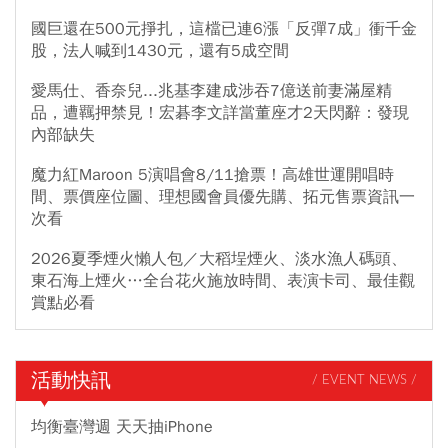
國巨還在500元掙扎，這檔已連6漲「反彈7成」衝千金
股，法人喊到1430元，還有5成空間
愛馬仕、香奈兒...兆基李建成涉吞7億送前妻滿屋精
品，遭羈押禁見！宏碁李文詳當董座才2天閃辭：發現
內部缺失
魔力紅Maroon 5演唱會8/11搶票！高雄世運開唱時
間、票價座位圖、理想國會員優先購、拓元售票資訊一
次看
2026夏季煙火懶人包／大稻埕煙火、淡水漁人碼頭、
東石海上煙火…全台花火施放時間、表演卡司、最佳觀
賞點必看
活動快訊
/ EVENT NEWS /
均衡臺灣週 天天抽iPhone