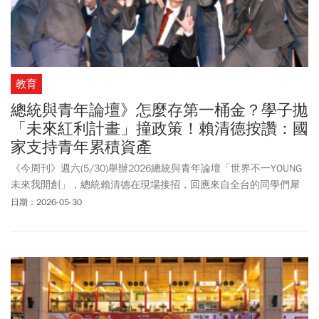
教育
總統與青年論壇》怎麼存第一桶金？學子拋
「未來紅利計畫」撞政策！賴清德按讚：國
家支持青年累積資產
《今周刊》週六(5/30)舉辦2026總統與青年論壇「世界不一YOUNG
未來我開創」，總統賴清德在現場接招，回應來自全台的同學們犀
利提問。賴總統向現場快滿18歲的高中生說「抱歉」，可能領不太
日期：2026-05-30
到政府剛推出的「0-18歲每月5千元成長津貼」，但政府會加碼學貸
免利息、還款展延等，從各方面減輕學子們負擔。主辦單位自全國
59組提案中抽選「提案發表獎」，並頒發「網路人氣獎」，競爭十
分激烈，最後由文化部部長李遠、僑委會副委員長張良民、教育部
次長劉國偉、外交部次長葛葆萱、教育部國教署副署長戴淑芬、中
華電信執行副總林文智、昇恆昌總經理江建廷、華南金控總經理蕭
玉美頒發各獎項。