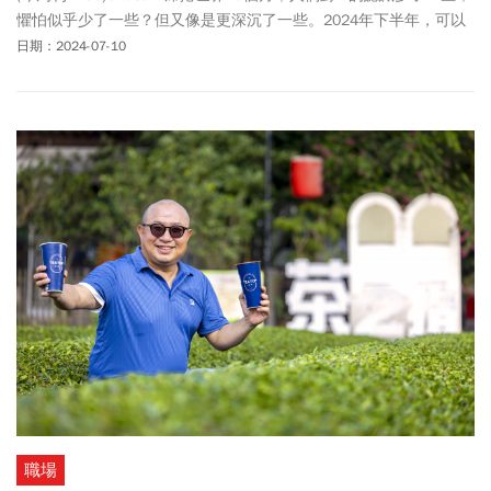
懼怕似乎少了一些？但又像是更深沉了一些。2024年下半年，可以
執行生成式AI的電腦（AI PC）即將進入市場，Copilot、Gemini等AI
日期：2024-07-10
工具勢將更加普及。在AI時代下的企業與個人，該把握哪些生存法則
來維持競爭力？
職場