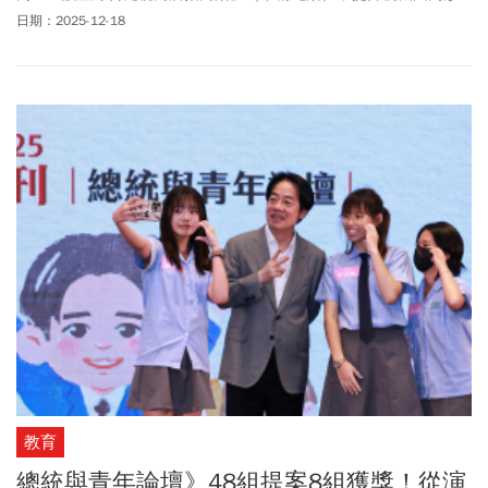
象、支持地方創生，深受肯定，榮獲由財政部主辦、譽為臺灣促參
日期：2025-12-18
界奧斯卡獎的「金擘獎」特優，不僅是眾多受獎者中唯一獲得特優
的團隊，也是唯一獲得公益獎的企業，更是四度榮獲金擘獎特優肯
定，再度展現民間企業參與公共建設典範。
教育
總統與青年論壇》48組提案8組獲獎！從演