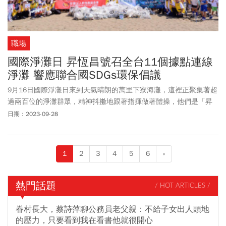
職場
國際淨灘日 昇恆昌號召全台11個據點連線
淨灘 響應聯合國SDGs環保倡議
9月16日國際淨灘日來到天氣晴朗的萬里下寮海灘，這裡正聚集著超
過兩百位的淨灘群眾，精神抖擻地跟著指揮做著體操，他們是「昇
恆昌免稅商店」的同仁及合作廠商，攜家帶眷一起響應國際淨灘日
日期：2023-09-28
的環保公益活動。
1
2
3
4
5
6
»
熱門話題
/ HOT ARTICLES /
眷村長大，蔡詩萍聊公務員老父親：不給子女出人頭地
的壓力，只要看到我在看書他就很開心