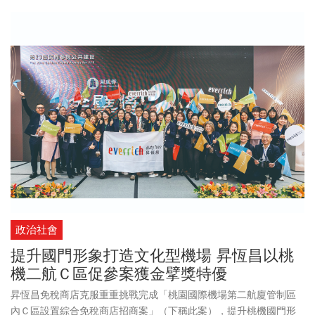
政治社會
提升國門形象打造文化型機場 昇恆昌以桃
機二航Ｃ區促參案獲金擘獎特優
昇恆昌免稅商店克服重重挑戰完成「桃園國際機場第二航廈管制區
內Ｃ區設置綜合免稅商店招商案」（下稱此案），提升桃機國門形