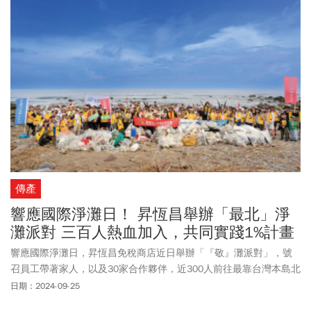
單位也搜集網路上全台青年525個提問，連同現場提問精選的11個問
題，觸及國防外交、環保、體育發展、朝野惡鬥到總統一天行程、
該不該放颱風假，賴總統直球對決、來者不拒，耐心應答，與學生
互動熱絡。最後，主辦單位從眾多學子優秀提案中，以四大主題提
案為別頒發八組獎項，「網路人氣獎」得主為莊敬高職、崇光高
中、大華高中、康橋國際學校；「提案發表獎」由聖心女中、蘭陽
女中、建國中學、竹崎高中獲得。
傳產
響應國際淨灘日！ 昇恆昌舉辦「最北」淨
灘派對 三百人熱血加入，共同實踐1%計畫
響應國際淨灘日，昇恆昌免稅商店近日舉辦「『敬』灘派對」，號
召員工帶著家人，以及30家合作夥伴，近300人前往最靠台灣本島北
邊的新北市石門區尖子鹿東北角海岸線。眾人合力清出近350公斤垃
日期：2024-09-25
圾，用行動向海洋致敬，守護台灣美麗的海岸線。