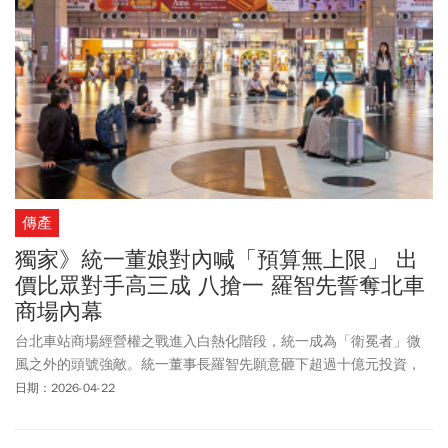
傳產
獨家》統一董娘對內喊「預算無上限」 出
價比眾對手高三成 八搶一 羅智先誓奪北車
商場內幕
台北車站商場經營權之戰進入白熱化階段，統一成為「衛冕者」微
風之外的頭號強敵。統一董事長羅智先願意砸下超過十億元投資，
他在打什麼算盤？
日期：2026-04-22