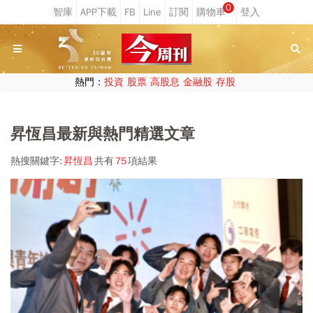
0
熱門：
投資
股票
高股息
金融股
存股
昇恆昌最新與熱門精選文章
熱搜關鍵字:
昇恆昌
共有
75
項結果