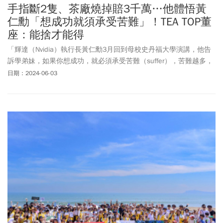
手指斷2隻、茶廠燒掉賠3千萬…他體悟黃
仁勳「想成功就須承受苦難」！TEA TOP董
座：能捨才能得
「輝達（Nvidia）執行長黃仁勳3月回到母校史丹福大學演講，他告
訴學弟妹，如果你想成功，就必須承受苦難（suffer），苦難越多，
你才會更有韌性。」珍鼎記茶飲董事長楊國珍說，他在創業的過程
日期：2024-06-03
中遭受到許多的失敗，尤其是2018年一把火燒掉茶廠，損失高達3千
多萬，「經營事業是要經歷過很大的失敗，才能體會到很多事。」
從火災中他再度爬起來，帶著「TEA TOP第一味」茶飲經歷新冠疫情
等考驗，現在全台、美國、香港有180家門市，去年營收達6.8億。
今年進擴大規模，目標是全台門市數達200家。他預估今年業績增長
25%。同時，也正在做上櫃的準備。雄心壯志的他說：「2027年上
櫃是我的目標。」