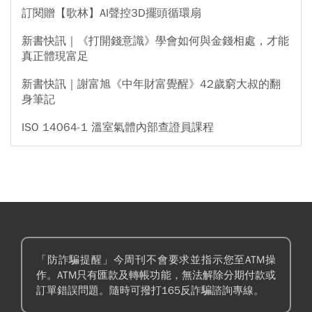
訂閱贈【歌林】AI聲控3D擺頭循環扇
新書快訊｜《打開錢意識》學會如何與金錢相處，才能
真正體現富足
新書快訊｜謝富旭《中年財富覺醒》42歲窮大叔的翻
身筆記
ISO 14064-1 溫室氣體內部查證員課程
「防詐騙提醒」今周刊不會要求並指示您至ATM操
作。ATM只有匯款及轉帳功能，無法解除分期付款或
訂單錯誤問題。隨時可撥打165反詐騙諮詢專線。