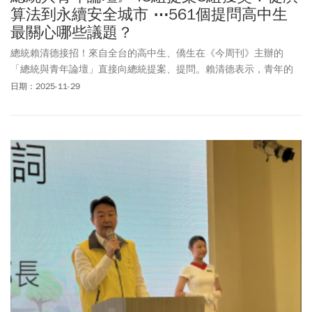
算法到永續安全城市 ⋯561個提問高中生
最關心哪些議題？
總統賴清德接招！來自全台的高中生、僑生在《今周刊》主辦的
「總統與青年論壇」直接向總統提案、提問。賴清德表示，青年的
聲音應該要被聽見、被理解、被重視，今天來聽聽大家寶貴的意
日期：2025-11-29
見，讓國家政策能夠做得更好！主辦單位自全國48組提案中抽選
「提案發表獎」，並頒發「網路人氣獎」，高中生對於社會的關懷
多元，包括情緒教育、圓夢基金、演算法影響媒體識讀、家鄉空間
再造、AI智慧治理等，競爭激烈。最後由教育部長鄭英耀、文化部部
長李遠、僑委會委員長徐佳青、中華電信董事長簡志誠、昇恆昌總
經理江建廷、華南金控總經理李耀卿頒發各獎項。