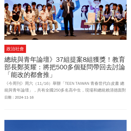
政治社會
總統與青年論壇》37組提案8組獲獎！教育
部長鄭英耀：將把500多個疑問帶回去討論
「能改的都會推」
《今周刊》周六（11/16）舉辦「TEEN TAIWAN 青春世代白皮書 總
統與青年論壇」，共有全國250多名高中生，現場和總統賴清德面對
面，不但分享其心中嚮往的台灣以及關於夢想、成長與學習路上想
日期：2024-11-16
說的話，更犀利提問，與賴總統激盪出火花。學子們針對主辦單位
規劃的「社會福祉、青年政策」，「走向國際、民主韌性」，「健
康台灣、 全民運動」，「能源轉型、AI 科技」四大主題，提出多達
37組提案，現場抽出聖心女中、蘭陽女中、建國高中、竹崎高中四
組學子，當面向賴總統提案與對談。除賴總統回應學生提案，主辦