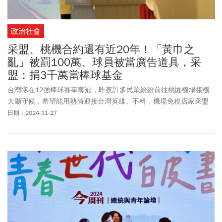
政治社會
采盟、桃機合約還有近20年！「黃巾之
亂」被罰100萬、球員被當廣告道具，采
盟：捐3千萬當棒球基金
台灣隊在12強棒球賽事奪冠，昨夜許多民眾紛紛前往桃園機場接機
大廳守候，希望能用熱情迎接台灣英雄。不料，機場免稅店家采盟
為了蹭熱度，在機場管制區內包圍台灣英雄，混亂場面讓全台球迷
日期：2024-11-27
痛批根本是「黃巾之亂」。交通部長陳世凱周二(11/26)出席公開活
動，也重話批評采盟行為不妥，並要求桃園機場公司應檢討動線，
讓未來台灣運動員，進出國門不會被當成特定商家宣傳工具。桃機
公司周三(11/27)表示，將對采盟開罰100萬元。而采盟免稅店也再
次發布聲明道歉，表示將提撥3000萬元，當培育青少年棒球發展種
子計畫基金。