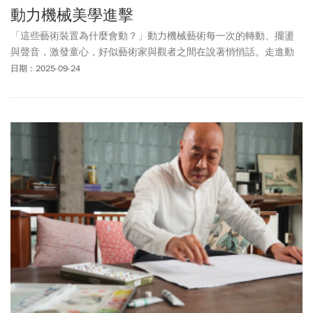
動力機械美學進擊
「這些藝術裝置為什麼會動？」動力機械藝術每一次的轉動、擺盪
與聲音，激發童心，好似藝術家與觀者之間在說著悄悄話。走進動
力機械藝術家的世界，發現機械、動力科技與藝術碰撞，背後的趣
日期：2025-09-24
味與詩意感動。