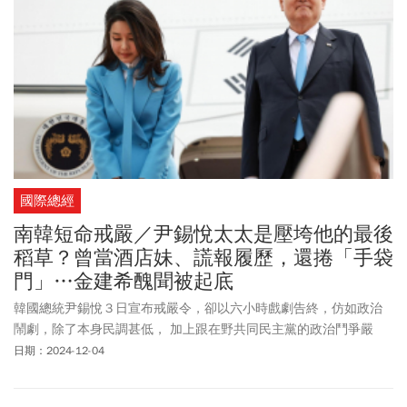
國際總經
南韓短命戒嚴／尹錫悅太太是壓垮他的最後
稻草？曾當酒店妹、謊報履歷，還捲「手袋
門」…金建希醜聞被起底
韓國總統尹錫悅３日宣布戒嚴令，卻以六小時戲劇告終，仿如政治
鬧劇，除了本身民調甚低， 加上跟在野共同民主黨的政治鬥爭嚴
重，而其妻金建希（김건희，Kim Keon-hee）的醜聞爆不停，令人
日期：2024-12-04
質疑尹錫悅為捍衛自身及金建希免受政敵狙擊，而祭出戒嚴令。本
文將介紹她的背景及相關爭議。韓國總統尹錫悅2022年5月10日上