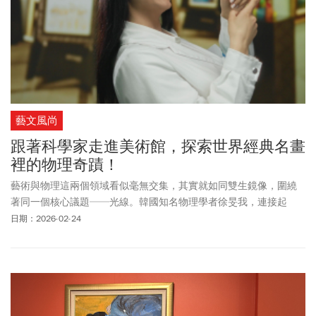
藝文風尚
跟著科學家走進美術館，探索世界經典名畫
裡的物理奇蹟！
藝術與物理這兩個領域看似毫無交集，其實就如同雙生鏡像，圍繞
著同一個核心議題──光線。韓國知名物理學者徐旻我，連接起
「物理」與「藝術」兩座看似遙不可及的山峰，提供一個觀察世
日期：2026-02-24
界、欣賞藝術的全新角度。