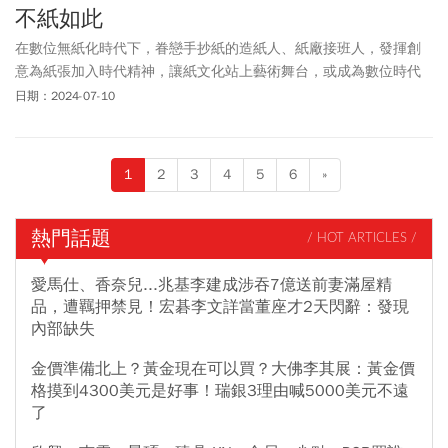
不紙如此
在數位無紙化時代下，眷戀手抄紙的造紙人、紙廠接班人，發揮創
意為紙張加入時代精神，讓紙文化站上藝術舞台，或成為數位時代
書畫浪潮的推手，這群人展現巧思，讓你我習以為常的紙張，在生
日期：2024-07-10
活中有了更多元的運用。
1
2
3
4
5
6
»
熱門話題
/ HOT ARTICLES /
愛馬仕、香奈兒...兆基李建成涉吞7億送前妻滿屋精
品，遭羈押禁見！宏碁李文詳當董座才2天閃辭：發現
內部缺失
金價準備北上？黃金現在可以買？大佛李其展：黃金價
格摸到4300美元是好事！瑞銀3理由喊5000美元不遠
了