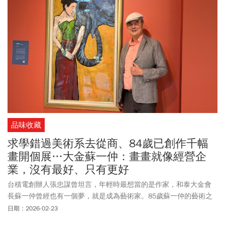
品味收藏
求學錯過美術系去從商、84歲已創作千幅
畫開個展…大金蘇一仲：畫畫就像經營企
業，沒有最好、只有更好
台積電創辦人張忠謀曾坦言，年輕時最想當的是作家，和泰大金會
長蘇一仲曾經也有一個夢，就是成為藝術家。85歲蘇一仲的藝術之
路，起點是書法，之後拓展到水墨與彩墨，直到後來，他選擇壓克
日期：2026-02-23
力顏料成為主要媒材，「油畫需要用到松節油，對健康不太好，而