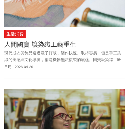
生活消費
人間國寶 讓染織工藝重生
現代成衣與飾品透過電子打版，製作快速、取得容易，但是手工染
織的美感與文化厚度，卻是機器無法複製的底蘊。國寶級染織工匠
堅守傳統，在台灣各地默默傳承工藝，以手作精神守護文化，讓幾
日期：2026-04-29
近失傳的技法綻放出新的生命。