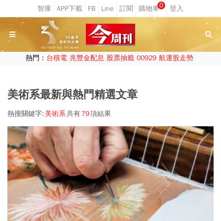
0
熱門：
台積電
兆豐金配息
股票抽籤
00929
航運股走勢
美術系最新與熱門精選文章
熱搜關鍵字:
美術系
共有
79
項結果