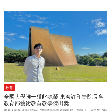
且顏色畫下去就不容易疊加，我後來改用水溶性的壓克力，這比較
符合我的需要。」他笑說，自己不是走工筆畫那種細膩風格，而是
偏好快速完成的節奏，但有時候畫作在一旁放久了，也可能有靈感
一來就再度修改性，因為在他的心中，他認為畫作就像經營企業一
樣「沒有最好、只有更好」。
教育
全國大學唯一獲此殊榮 東海許和捷院長奪
教育部藝術教育教學傑出獎
東海大學創意設計暨藝術學院院長許和捷教授，榮獲「114年第12屆