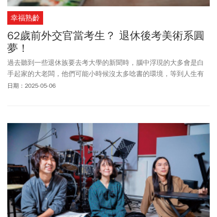
幸福熟齡
62歲前外交官當考生？ 退休後考美術系圓
夢！
過去聽到一些退休族要去考大學的新聞時，腦中浮現的大多會是白
手起家的大老闆，他們可能小時候沒太多唸書的環境，等到人生有
資源有時間時決定再去進修彌補缺憾；然而第一次聽到現任基隆醫
日期：2025-05-06
院的中醫師黃林煌要考大學，發現他過去不單單是醫學博士，更是
台灣駐史瓦帝尼前參事，人生經歷豐富的他居然還想再考一次大
學？原來他從非洲回來後改變了許多價值觀，還在心中種下了非洲
藝術夢的種子，即使帶著挫折，卻依然慢慢在他的第二人生中發
芽！