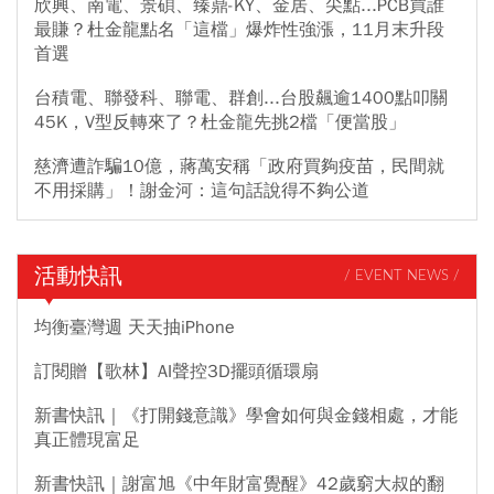
欣興、南電、景碩、臻鼎-KY、金居、尖點...PCB買誰
最賺？杜金龍點名「這檔」爆炸性強漲，11月末升段
首選
台積電、聯發科、聯電、群創...台股飆逾1400點叩關
45K，V型反轉來了？杜金龍先挑2檔「便當股」
慈濟遭詐騙10億，蔣萬安稱「政府買夠疫苗，民間就
不用採購」！謝金河：這句話說得不夠公道
活動快訊
/ EVENT NEWS /
均衡臺灣週 天天抽iPhone
訂閱贈【歌林】AI聲控3D擺頭循環扇
新書快訊｜《打開錢意識》學會如何與金錢相處，才能
真正體現富足
新書快訊｜謝富旭《中年財富覺醒》42歲窮大叔的翻