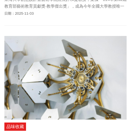
教育部藝術教育貢獻獎-教學傑出獎」，成為今年全國大學教授唯一
獲得此獎殊榮者，也是東海首度獲得此最高藝術教學榮譽。東海校
日期：2025-11-03
長張國恩表示：「當年擔任台師大校長時，獨排眾議延攬藝術背景
的許和捷教授擔任總務長，為臺師大打造獲國家卓越建設獎的美術
館，今日再看到許院長以東海身分獲藝術教育最高獎項，深感驕
傲。」
品味收藏