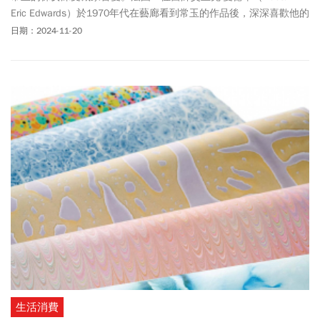
Eric Edwards）於1970年代在藝廊看到常玉的作品後，深深喜歡他的
作品，多年來收藏10多幅。其中最為人所熟知的是《五裸女》。國
日期：2024-11-20
巨董事長陳泰銘在1994年以440萬元購入，收藏17年之後，2011年
再度上拍，以4.7億元賣出，2019年又以3億398萬5000港幣（約13
億多新台幣）高價成交。現在，愛德華再度割愛，他於1981年買下
常玉於1950年代畫的《曲膝仰臥裸女 II》，即將於下周一
（11/25）在富藝斯香港舉辦的晚間拍賣中拍賣，估價7千萬港幣
（約2.9億新台幣）。
生活消費