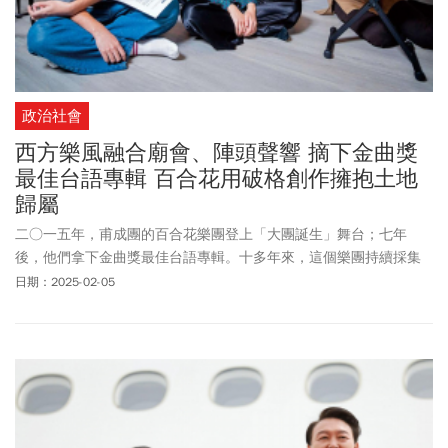
政治社會
西方樂風融合廟會、陣頭聲響 摘下金曲獎
最佳台語專輯 百合花用破格創作擁抱土地
歸屬
二○一五年，甫成團的百合花樂團登上「大團誕生」舞台；七年
後，他們拿下金曲獎最佳台語專輯。十多年來，這個樂團持續採集
台灣文化的DNA，在這片音樂產業的沃土上，開出一蕊珍奇豔麗的
日期：2025-02-05
花。