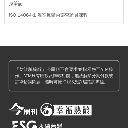
身筆記
ISO 14064-1 溫室氣體內部查證員課程
「防詐騙提醒」今周刊不會要求並指示您至ATM操
作。ATM只有匯款及轉帳功能，無法解除分期付款或
訂單錯誤問題。隨時可撥打165反詐騙諮詢專線。