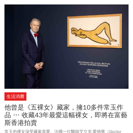
任，其妻金建希也成為第一夫人。她的「凍齡美貌」在選戰中成為
尹錫悅的吸票利器，卻不能讓她倖免於各種是非，部份甚至演變成
危及丈夫前程的「大殺傷力武器」。
生活消費
他曾是《五裸女》藏家，擁10多件常玉作
品 … 收藏43年最愛這幅裸女，即將在富藝
斯香港拍賣
常玉的裸女深受藏家喜愛。法國一位醫師艾立克·愛德華（Doctor