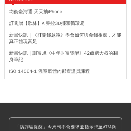
均衡臺灣週 天天抽iPhone
訂閱贈【歌林】AI聲控3D擺頭循環扇
新書快訊｜《打開錢意識》學會如何與金錢相處，才能
真正體現富足
新書快訊｜謝富旭《中年財富覺醒》42歲窮大叔的翻
身筆記
ISO 14064-1 溫室氣體內部查證員課程
「防詐騙提醒」今周刊不會要求並指示您至ATM操