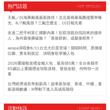
熱門話題
/ HOT ARTICLES /
天氣／白海豚颱風最新路徑！北北基桃暴風圈侵襲率曝
光、8/7颱風假？三颱怎麼走，10日報先看
友達二把手柯富仁裸辭內幕！彭双浪親自找回來的接班
人，為何最後撕破臉？「落後群創」成最後稻草？
aespa演唱會8/11台北大巨蛋登場！開唱時間、票價座
位圖、實名制規定、演唱會歌單懶人包
2026重陽敬老禮金懶人包，最高領5萬！全台各縣市
65歲以上重陽禮金領取資格、發放金額、何時領一次
看
台灣經濟成長率創新高！超車新加坡、香港、中國，童
振源揭數據：AI帶動下進入高成長階段
活動快訊
/ EVENT NEWS /