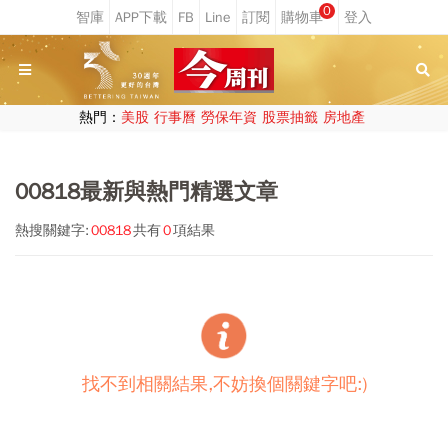
0
熱門：
美股
行事曆
勞保年資
股票抽籤
房地產
00818最新與熱門精選文章
熱搜關鍵字:
00818
共有
0
項結果
找不到相關結果,不妨換個關鍵字吧:)