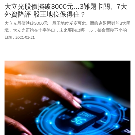
大立光股價摜破3000元...3難題卡關、7大
外資降評 股王地位保得住？
大立光股價跌破3000元，股王地位岌岌可危。面臨進退兩難的3大困
境，大立光正站在十字路口，未來要踏出哪一步，都會面臨不小的
考驗。
日期：2021-01-21