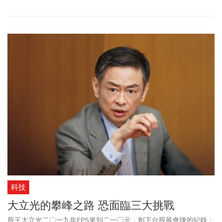
年手機多鏡頭成長態勢。
科技
大立光的攀峰之路 恐面臨三大挑戰
股王大立光二〇一九年EPS來到二一○元，創下台股最會賺的紀錄；