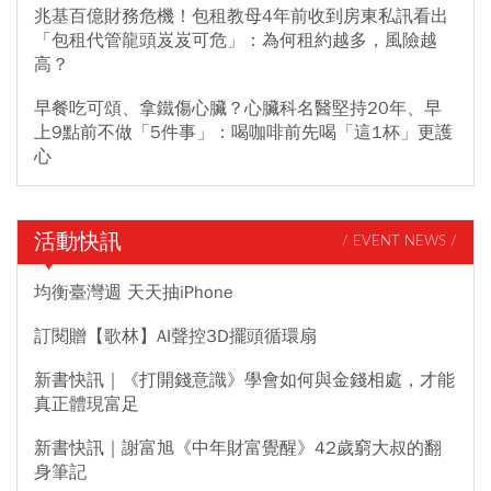
兆基百億財務危機！包租教母4年前收到房東私訊看出
「包租代管龍頭岌岌可危」：為何租約越多，風險越
高？
早餐吃可頌、拿鐵傷心臟？心臟科名醫堅持20年、早
上9點前不做「5件事」：喝咖啡前先喝「這1杯」更護
心
活動快訊
/ EVENT NEWS /
均衡臺灣週 天天抽iPhone
訂閱贈【歌林】AI聲控3D擺頭循環扇
新書快訊｜《打開錢意識》學會如何與金錢相處，才能
真正體現富足
新書快訊｜謝富旭《中年財富覺醒》42歲窮大叔的翻
身筆記