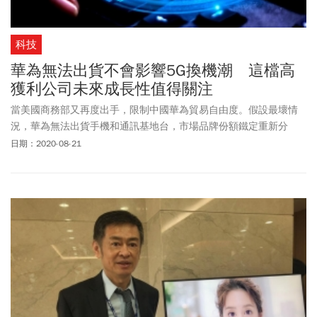
科技
華為無法出貨不會影響5G換機潮 這檔高
獲利公司未來成長性值得關注
當美國商務部又再度出手，限制中國華為貿易自由度。假設最壞情
況，華為無法出貨手機和通訊基地台，市場品牌份額鐵定重新分
配，這是幾回中美貿易野蠻遊戲下不變的結論。
日期：2020-08-21