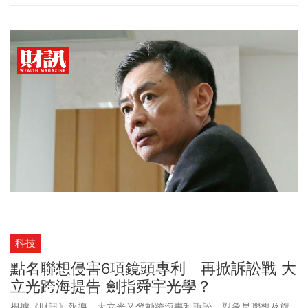
科技
點名聯想侵害6項鏡頭專利 再掀訴訟戰 大
立光跨海提告 劍指舜宇光學？
根據《財訊》報導，大立光又發動跨海專利訴訟，對象是聯想及旗