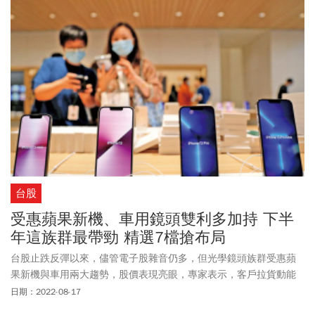
台股
受惠蘋果新機、車用鏡頭雙利多加持 下半
年這族群最帶勁 精選7檔搶布局
台股止跌反彈以來，儘管電子股雜音仍多，但光學鏡頭族群受惠蘋
果新機與車用兩大趨勢，股價表現亮眼，專家表示，客戶拉貨動能
與自身技術提升，是觀察後市的兩大重點。
日期：2022-08-17