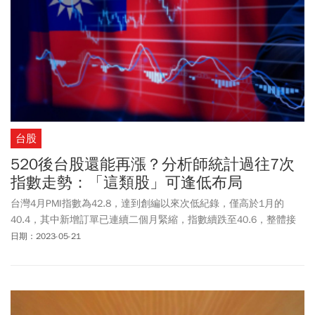
台股
520後台股還能再漲？分析師統計過往7次
指數走勢：「這類股」可逢低布局
台灣4月PMI指數為42.8，達到創編以來次低紀錄，僅高於1月的
40.4，其中新增訂單已連續二個月緊縮，指數續跌至40.6，整體接
單環境惡化。不過非製造業經理人指數NMI，4月指數續揚2.6至
日期：2023-05-21
55.8，台灣目前環境呈現外冷內溫。