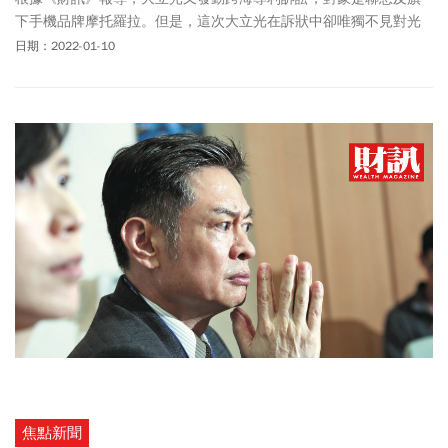
下手機品牌摩托羅拉。但是，這次大立光在訴狀中卻唯獨不見對光
學鏡頭供應商提告，背後到底藏有什麼隱情？
日期：2022-01-10
焦點新聞