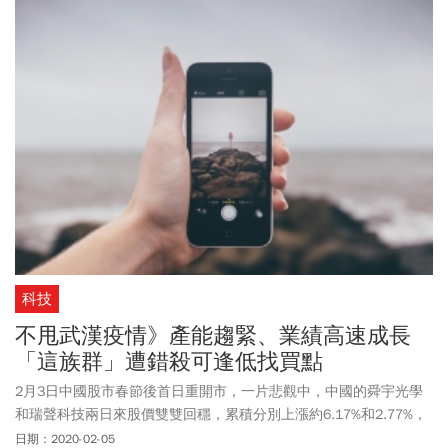
科技
不甩武漢疫情》產能趨緊、業績高速成長
「這族群」遭錯殺可逢低找買點
2月3日中國股市春節後首日重開市，一片悲觀中，中國的舜宇光學
和瑞聲科技兩日來股價雙雙回穩，累積分別上漲約6.17%和2.77%，
這說明縱然農曆年前爆發武漢肺炎和之後的封城防疫，仍不改2020
日期：2020-02-05