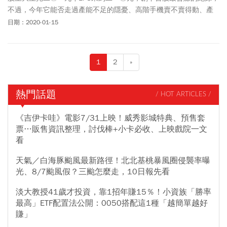
不過，今年它能否走過產能不足的隱憂、高階手機賣不賣得動、產
品過度單一的三大挑戰？
日期：2020-01-15
1
2
»
熱門話題
/ HOT ARTICLES /
《吉伊卡哇》電影7/31上映！威秀影城特典、預售套
票…販售資訊整理，討伐棒+小卡必收、上映戲院一文
看
天氣／白海豚颱風最新路徑！北北基桃暴風圈侵襲率曝
光、8/7颱風假？三颱怎麼走，10日報先看
淡大教授41歲才投資，靠1招年賺15％！小資族「勝率
最高」ETF配置法公開：0050搭配這1種「越簡單越好
賺」