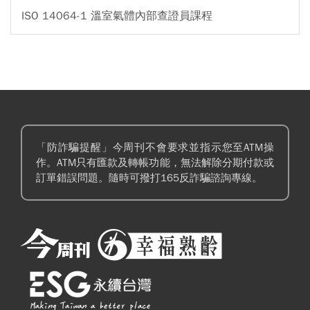
ISO 14064-1 溫室氣體內部查證員課程
「防詐騙提醒」今周刊不會要求並指示您至ATM操
作。ATM只有匯款及轉帳功能，無法解除分期付款或
訂單錯誤問題。隨時可撥打165反詐騙諮詢專線。