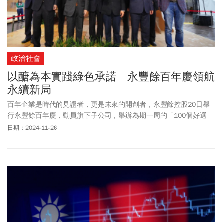
政治社會
以醣為本實踐綠色承諾 永豐餘百年慶領航
永續新局
百年企業是時代的見證者，更是未來的開創者，永豐餘控股20日舉
行永豐餘百年慶，動員旗下子公司，舉辦為期一周的「100個好選
擇」百年展，引領全民體驗綠生活的無限可能，實踐百年企業承
日期：2024-11-26
諾，創新傳承並持續創造價值、領航淨零永續新局。集團大家長永
豐餘學院院長何壽川在致詞時，特別感謝父親當年的獨到眼光，選
擇「以醣（碳水化合物）為本」，帶領集團了解並實踐永續真諦。