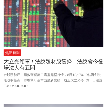
焦點新聞
大立光領軍！法說題材股衝鋒 法說會今登
場法人有五問
台股漲勢旺，指數守穩萬二震盪趨堅行情，8日12,170.19點再創波
段收盤新高，市場緊盯基本面最新業績，股王大立光今（9）日法說
會受到市場高度關注，也揭開法說會序幕，同日還有富邦金、玉山
日期：2020-07-09
金、兆豐金、中信金等參加外資券商法說會，10日記憶體大廠南亞
科，下周16日權值龍頭台積電法說更動見觀瞻，也牽動台股行情。