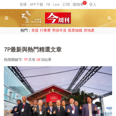
0
熱門：
美股
行事曆
勞保年資
股票抽籤
房地產
7P最新與熱門精選文章
熱搜關鍵字:
7P
共有
18
項結果