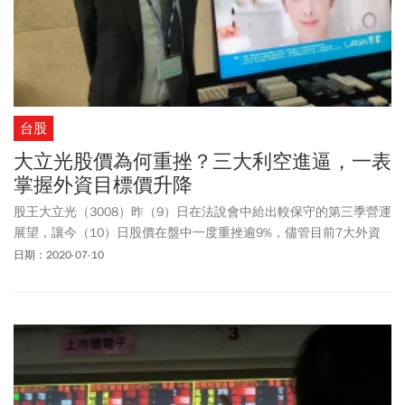
台股
大立光股價為何重挫？三大利空進逼，一表
掌握外資目標價升降
股王大立光（3008）昨（9）日在法說會中給出較保守的第三季營運
展望，讓今（10）日股價在盤中一度重挫逾9%，儘管目前7大外資
都還是給大立光買進、優於大盤或加碼的評等，但多位外資分析師
日期：2020-07-10
都點出大立光後續要面對3大利空。