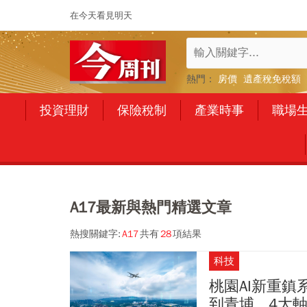
在今天看見明天
熱門：
房價
遺產稅免稅額
投資理財
保險稅制
產業時事
職場
A17最新與熱門精選文章
熱搜關鍵字:
A17
共有
28
項結果
科技
桃園AI新重
到青埔...4