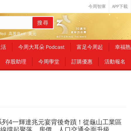
搜尋
fed
高股息etf
美元
生活
今周大耳朵 Podcast
富足今周起
幸福熟
存股助理
今周學堂
訂購優惠
活動報名
鎮系列4一輝達兆元宴背後奇蹟！從龜山工業區
大軸線撐起聚落，房價、人口交通全面升級