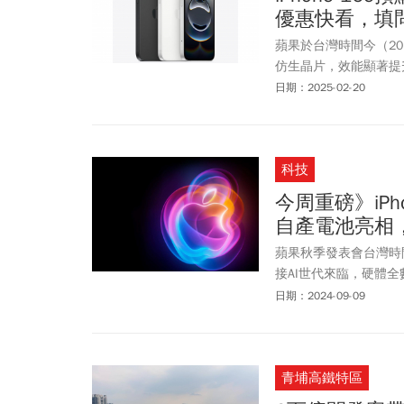
差異，帶讀者一次掌握
優惠快看，填問卷
蘋果於台灣時間今（20）日
仿生晶片，效能顯著提升，更支
惠的價格讓消費者入手，
日期：2025-02-20
16e問世，國內電信
案，讓果粉能在最快時間
推出的方案，果粉一覽
科技
今周重磅》iP
自產電池亮相
蘋果秋季發表會台灣時間周
接AI世代來臨，硬體
「軟碳負極材料」，打
日期：2024-09-09
強聯手，能否在Gogor
這次會漲價嗎？2、中
矚
青埔高鐵特區