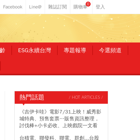
0
齡
ESG永續台灣
專題報導
今選頻道
熱門話題
/ HOT ARTICLES /
《吉伊卡哇》電影7/31上映！威秀影
城特典、預售套票…販售資訊整理，
討伐棒+小卡必收、上映戲院一文看
台積電、聯發科、聯電、群創...台股