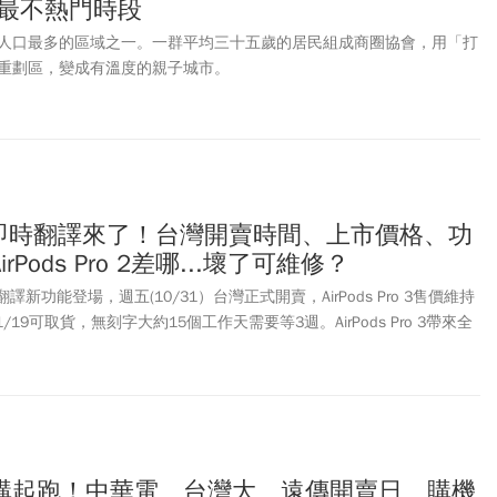
絡最不熱門時段
人口最多的區域之一。一群平均三十五歲的居民組成商圈協會，用「打
重劃區，變成有溫度的親子城市。
Pro 3即時翻譯來了！台灣開賣時間、上市價格、功
Pods Pro 2差哪...壞了可維修？
3即時翻譯新功能登場，週五(10/31）台灣正式開賣，AirPods Pro 3售價維持
/19可取貨，無刻字大約15個工作天需要等3週。AirPods Pro 3帶來全
、升級版主動降噪，以及心率感測，在健康監測、智慧應用與音質體驗
 26.1的更新，AirPods的即時翻譯支援繁體中文；未來，AirPods不
機」，還會進一步成為日常生活裡的智慧溝通工具。市場認為，這是
問世以來，最具「小改款外表、大升級體驗」特徵的一代。不過，拆解專家
rPods Pro 3 的完整拆解影片，結論卻是「可維修性」（repairability）拿0
ods Pro 3的上市時間、價格、功能亮點，同時比較和AirPods Pro 2的
16e預購起跑！中華電、台灣大、遠傳開賣日、購機