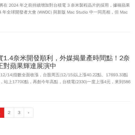
在 2024 年之前持續增加對台積電 3 奈米製程晶片的採用，據稱蘋果
024 年全球開發者大會 (WWDC) 與新版 Mac Studio 中一同亮相，但 Mac
用新晶片的陣容。
實1.4奈米開發順利，外媒揭量產時間點！2奈
正對蘋果輝達展演中
/14)指數全面收漲，台股周五(12/15)以上漲40.22點、17693.33點
站上17700點，再創今年高點，台積電(2330)一度上漲4元，來到586
電在IEEE國際電子元件會議（IEDM）小組研討會上透露， 1.4奈米製
，同時強調，2奈米製程將按計畫於2025年開始量產，這是台積電首度
發進展。
1
2
3
»