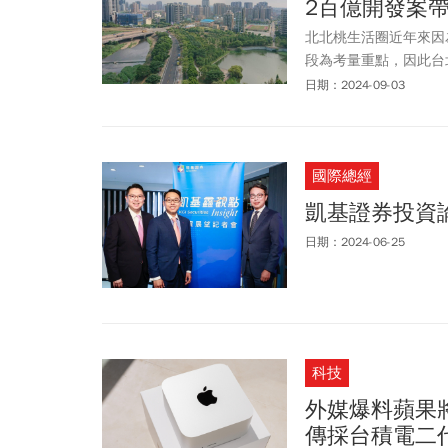
2百億開發案
北北桃生活圈近年來因
段為考量重點，因此台
國道等重要交通機能，
日期：2024-09-03
紀錄，最高成交價一舉
貨進駐，一同打造桃園
國際總經
凱基證券投資論
日期：2024-06-25
科技
外媒爆料蘋果將推
傳採台積電二代