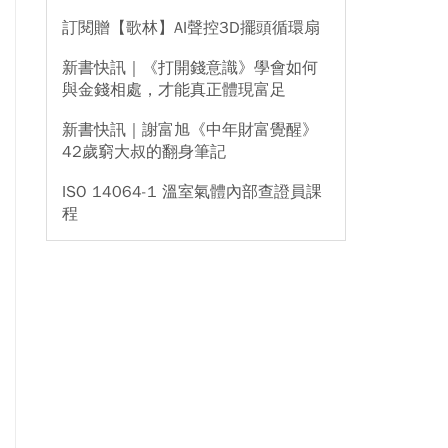
訂閱贈【歌林】AI聲控3D擺頭循環扇
新書快訊｜《打開錢意識》學會如何
與金錢相處，才能真正體現富足
新書快訊｜謝富旭《中年財富覺醒》
42歲窮大叔的翻身筆記
ISO 14064-1 溫室氣體內部查證員課
程