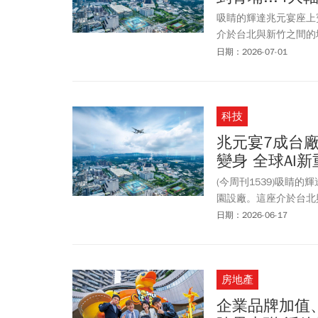
吸睛的輝達兆元宴座上
介於台北與新竹之間的
一起被重新定價，桃園
日期：2026-07-01
科技
兆元宴7成台
變身 全球AI
(今周刊1539)吸睛
園設廠。這座介於台北
口、房價與交通一起被
日期：2026-06-17
房地產
企業品牌加值