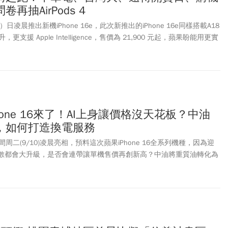
重點。
再抽AirPods 4
凌晨推出新機iPhone 16e，此次新推出的iPhone 16e同樣搭載A18
援 Apple Intelligence，售價為 21,900 元起，蘋果盼能用更實
也藉這款新iPhone拓展中低價位市場，吸引更多新客戶。隨著iPhone
三雄「中華電信、遠傳電信、台灣大哥大」也馬上推出預約購機及購機方
擁有最新款iPhone，還有抽獎好康，《今周刊》本文整理出3家電信
便知！
hone 16來了！AI上身讓價格沒天花板？中油
，如何打造換電服務
二(9/10)凌晨亮相，預料這次蘋果iPhone 16全系列機種，因為迎
全數都會大升級，是否會連帶讓單機售價再創新高？中油將重質油轉化為
造出MIT自產電池，攜手國內機車龍頭三陽，共達打造換電生態圈。兩
o、Ionex雙雄並立的機車市場，打出一片天？1、AI世代iPhone來了！
油軟碳電池亮相，打造全新換電服務3、降息在即，美國8月通膨數據受