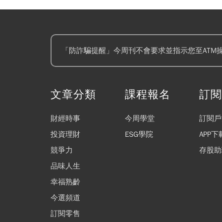
「防詐騙提醒」今周刊不會要求並指示您至ATM
文章分類
課程報名
訂
財經時事
今周學堂
訂閱戶
投資理財
ESG學院
APP下
競爭力
存股助
品味人生
幸福熟齡
今選頻道
訂閱零售