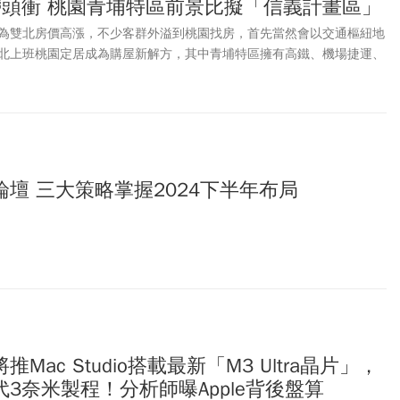
帶頭衝 桃園青埔特區前景比擬「信義計畫區」
為雙北房價高漲，不少客群外溢到桃園找房，首先當然會以交通樞紐地
北上班桃園定居成為購屋新解方，其中青埔特區擁有高鐵、機場捷運、
以青埔特區指標A18高鐵站生活圈來看，今年上半年已有逾2百件成交
衝上7字頭，未來還有國泰站前廣場260億元的大型開發案，商辦、百
「信義計畫區」願景，購屋民眾卡位趁現在，樂享區域潛力。
壇 三大策略掌握2024下半年布局
Mac Studio搭載最新「M3 Ultra晶片」，
3奈米製程！分析師曝Apple背後盤算