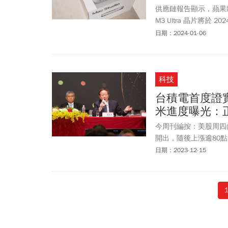
供應鏈報告顯示，蘋果將
M3 Ultra 晶片將於 2
Pro 可能不會加入採
日期：2024-01-06
科技
台積電首度證
米進度曝光：
今周刊編按：美股周四(12
開出，隨後上漲逾80點，
元。值得注意的是，台積
日期：2023-12-15
程技術的開發進展順利
提及1.4奈米製程的開