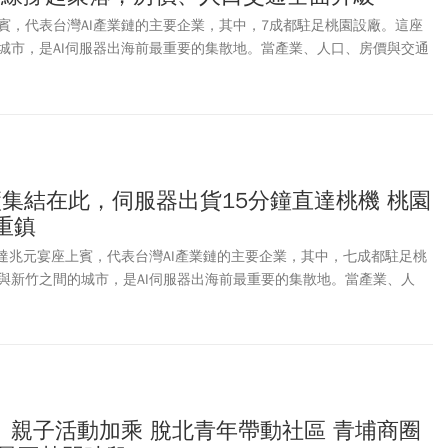
賓，代表台灣AI產業鏈的主要企業，其中，7成都駐足桃園設廠。這座
城市，是AI伺服器出海前最重要的集散地。當產業、人口、房價與交通
的下一題也浮現：如何讓產業與生活一起升級。
廠集結在此，伺服器出貨15分鐘直達桃機 桃園
新重鎮
的輝達兆元宴座上賓，代表台灣AI產業鏈的主要企業，其中，七成都駐足桃
與新竹之間的城市，是AI伺服器出海前最重要的集散地。當產業、人
重新定價，桃園的下一題也浮現：如何讓產業與生活一起升級。
、親子活動加乘 脫北青年帶動社區 青埔商圈