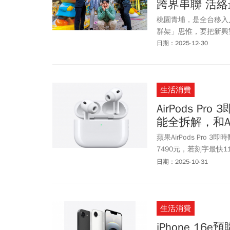
跨界串聯 活
桃園青埔，是全台移入
群架」思惟，要把新興
日期：2025-12-30
生活消費
AirPods 
能全拆解，和Air
蘋果AirPods Pro 
7490元，若刻字最快11
新3大功能：即時翻譯
日期：2025-10-31
也全面進化。隨著邁向iOS
只是一個「聽音樂的耳
AirPods產品線自
生活消費
頻道 iFixit 公布對Ai
分。《今周刊》整理AirP
iPhone 