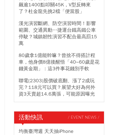
飆逾1400點叩關45K，V型反轉來
了？杜金龍先挑2檔「便當股」
漢光演習斷網、防空演習時間！影響
範圍、交通異動…捷運台鐵高鐵公車
停駛？城鎮韌性演習不配合最高罰15
萬
80歲拿1億能幹嘛？曾捨不得搭計程
車，他身價8億後醒悟「40~60歲是花
錢黃金期」：這3件事花錢別手軟
聯電(2303)股價破底翻、漲了2成玩
完？118元可以買？展望大好為何外
資3天賣超14.6萬張，可能原因曝光
活動快訊
/ EVENT NEWS /
均衡臺灣週 天天抽iPhone