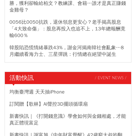
勝，獲利卻輸給柏文？教練課、會籍…誰才是真正賺錢
金雞母？
0056比0050抗跌，退休領息更安心？老手揭高股息
「4大致命傷」：股息再投入也追不上，13年總報酬竟
輸600％
韓股陷恐慌情緒暴跌43%，謝金河揭南韓社會亂象…8
月繼續看海力士、三星彈跳：行情總在絕望中誕生
活動快訊
/ EVENT NEWS /
均衡臺灣週 天天抽iPhone
訂閱贈【歌林】AI聲控3D擺頭循環扇
新書快訊｜《打開錢意識》學會如何與金錢相處，才能
真正體現富足
新書快訊｜謝富旭《中年財富覺醒》42歲窮大叔的翻