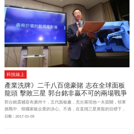
科技線上
產業洗牌》二千八百億豪賭 志在全球面板
龍頭 擊敗三星 郭台銘非贏不可的兩場戰爭
郭台銘震撼宣布廣州十．五代面板廠，充分展現他一夫當關，領軍
挑戰中、韓國家級企業的決心。不過，在直搗三星黃龍的目標下，
郭台銘也有兩大天險等著他……。
日期：2017-01-05