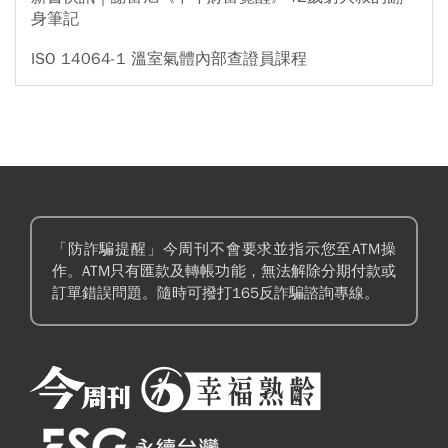
身筆記
ISO 14064-1 溫室氣體內部查證員課程
「防詐騙提醒」今周刊不會要求並指示您至ATM操
作。ATM只有匯款及轉帳功能，無法解除分期付款或
訂單錯誤問題。隨時可撥打165反詐騙諮詢專線。