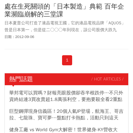
處在生死關頭的「日本製造」典範 百年企
業瀕臨崩解的三堂課
日本夏普公司打造了液晶電視王國，它的液晶電視品牌「AQUOS」
曾是日本第一，但是從二○○○年到現在，該公司股價大跌九
二％。這十多年來，夏普究竟做錯了什麼事，以至於陷入不得不向
日期：2012-09-06
外求援的局面？
1
熱門話題
/ HOT ARTICLES /
華邦電可以買嗎？財報亮眼股價卻吞半根跌停…不只外
資終結連3買改賣超1.8萬張利空，要抱要殺全看2重點
巨型鋼彈現身信義區！20個人氣IP登場，航海王、哥吉
拉、七龍珠、寶可夢…盤點打卡熱點，活動只到這天
健身工廠 vs World Gym大解密！世界健身-KY營收大