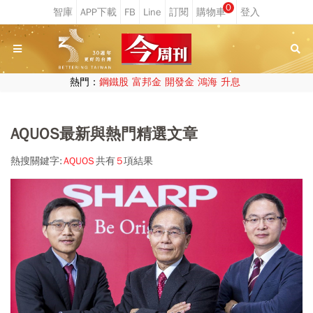
0
熱門：
鋼鐵股
富邦金
開發金
鴻海
升息
AQUOS最新與熱門精選文章
熱搜關鍵字:
AQUOS
共有
5
項結果