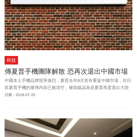
科技
傳夏普手機團隊解散 恐再次退出中國市場
中國本土手機品牌競爭激烈，夏普去年8月宣布重返中國市場，但日
前夏普手機的微博內容已被清空，被陸媒認為是夏普再度退出大陸
市場的徵兆，如今再傳夏普手機中國團隊早已解散，陸媒的評論更
日期：2018-07-25
表示，夏普退出中國手機市場，恐只差一紙公告。