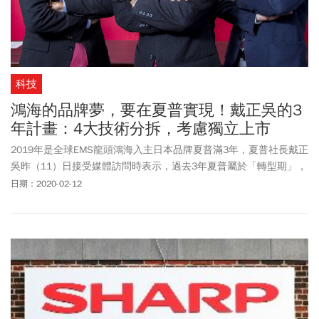
科技
鴻海的品牌夢，要在夏普實現！戴正吳的3
年計畫：4大技術分拆，考慮獨立上市
2019年是全球EMS龍頭鴻海入主日本品牌夏普滿3年，夏普社長戴正
吳昨（11）日接受媒體訪問時表示，過去3年夏普屬於「轉型期」，
今年5月將會提出全新的3年計畫。
日期：2020-02-12