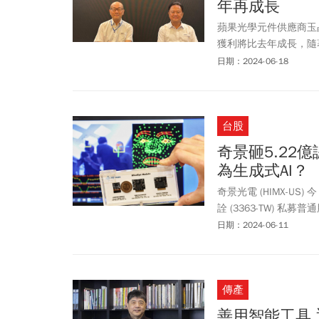
年再成長
蘋果光學元件供應商玉晶
獲利將比去年成長，隨
片，現在已準備自己做
日期：2024-06-18
識，看好鏡頭需求提升
台股
奇景砸5.2
為生成式AI？
奇景光電 (HIMX-US
詮 (3363-TW) 私募
額為新台幣 5.22 億元
日期：2024-06-11
傳產
善用智能工具