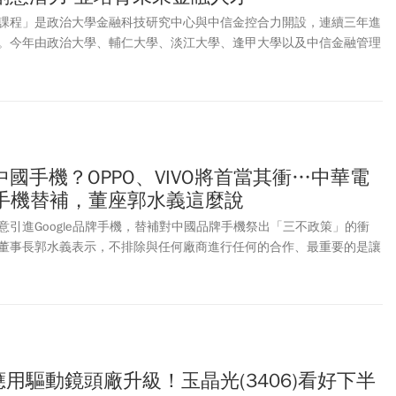
課程」是政治大學金融科技研究中心與中信金控合力開設，連續三年進
。今年由政治大學、輔仁大學、淡江大學、逢甲大學以及中信金融管理
跨校跨學系學生，探討最新的科技如何應用於金融產業，如生成式人工智
增實境（AR）/ 虛擬實境（VR）、數位資產等，並介紹國際金融科技趨
，加上來自業界的重量級業師與專業菁英的專題演與深入對談，成功協
業的前瞻發展與實務應用。
國手機？OPPO、VIVO將首當其衝…中華電
le手機替補，董座郭水義這麼說
意引進Google品牌手機，替補對中國品牌手機祭出「三不政策」的衝
董事長郭水義表示，不排除與任何廠商進行任何的合作、最重要的是讓
。至於導入Google手機的時間點？郭水義說，若有比較明朗的內容再對
e手機長久以來由台灣大哥大獨家代理。
應用驅動鏡頭廠升級！玉晶光(3406)看好下半