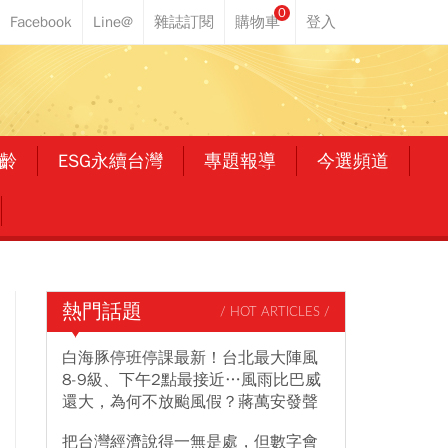
0
齡
ESG永續台灣
專題報導
今選頻道
熱門話題
/ HOT ARTICLES /
白海豚停班停課最新！台北最大陣風
8-9級、下午2點最接近…風雨比巴威
還大，為何不放颱風假？蔣萬安發聲
把台灣經濟說得一無是處，但數字會