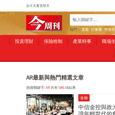
在今天看見明天
熱門：
美股
行事曆
勞保年
投資理財
保險稅制
產業時事
職場
AR最新與熱門精選文章
熱搜關鍵字:
AR
共有
586
項結果
金融
中信金控與政
證年輕世代的