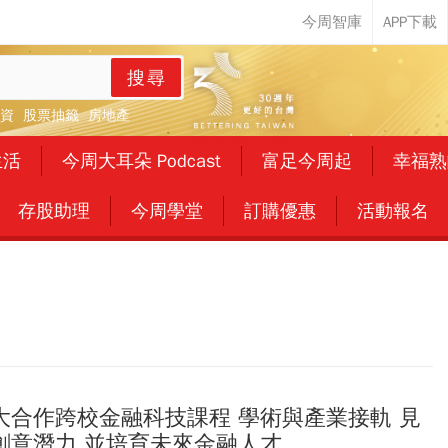
搜尋
資
股票抽籤
房地產
生活
今周大耳朵 Podcast
富足今周起
幸福熟
存股助理
今周學堂
訂購優惠
活動報名
大合作跨校金融科技課程 學術與產業接軌 見
創意潛力 並培育未來金融人才