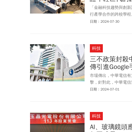
「金融科技趨勢與創新
行產學合作的跨校學程
學院，集結近150名
日期：2024-07-30
慧（AI）、區塊鏈、擴
勢與台灣相關產業脈動
助學生全面瞭解金融產
科技
三不政策封殺中
傳引進Goog
市場傳出，中華電信有
擊，針對此，中華電信
客戶得到所需要的服務
日期：2024-07-01
外公布。目前Googl
科技
AI、玻璃鏡頭