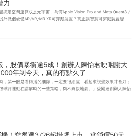
潛力
能搞定空間運算或是元宇宙，為何Apple Vision Pro and Meta Quest3 /
擘要另外做個硬體AR/VR/MR XR可穿戴裝置？真正讓智慧可穿戴裝置變
、眼、耳越好， AI感測器靠近臉是合理選擇，從人角度思考，既然五官
頭部越好，另一個角度，機器人是否（把感測器）也都放在臉部？值得
板，股價暴衝逾5成！創辦人陳怡君哽咽謝大
000年到今天，真的有點久了
時，第一眼是看轉播的細節，一定要很細膩，看起來視覺效果才會好；
跟球評運動在講解時的一些策略，夠不夠接地氣。」愛爾達創辦人陳怡
24年後，看球賽時角度與一般人很不同。
商機！愛爾達3/26起掛牌上市、承銷價50元，