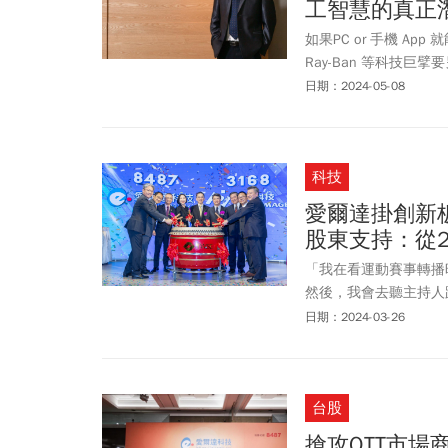
工智慧的真正
如果PC or 手機 App 就
Ray-Ban 等科技巨
「智慧」就要越靠近口
日期：2024-05-08
都在臉部，硬體越靠近
探討。
科技
愛爾達掛創新
股東支持：從2
「我在看運動賽事轉播
然後，我會去聽主持人
君在投入體育賽事轉播
日期：2024-03-26
台股
搶攻OTT市場