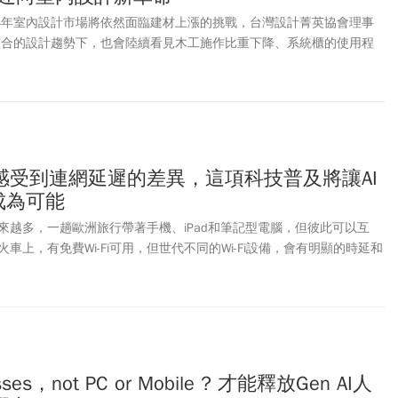
24年室內設計市場將依然面臨建材上漲的挑戰，台灣設計菁英協會理事
整合的設計趨勢下，也會陸續看見木工施作比重下降、系統櫃的使用程
感受到連網延遲的差異，這項科技普及將讓AI
成為可能
來越多，一趟歐洲旅行帶著手機、iPad和筆記型電腦，但彼此可以互
車上，有免費Wi-Fi可用，但世代不同的Wi-Fi設備，會有明顯的時延和
asses，not PC or Mobile ? 才能釋放Gen AI人