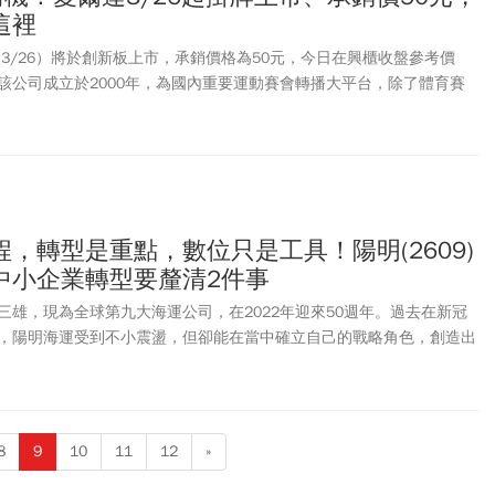
這裡
（3/26）將於創新板上市，承銷價格為50元，今日在興櫃收盤參考價
3元。該公司成立於2000年，為國內重要運動賽會轉播大平台，除了體育賽
影劇節目，並引韓、日、陸劇，全面搶攻OTT串流影音平台市場商機。
奧運、4屆亞運、4屆世足賽轉播權，也轉播過多屆冬季奧運、青年奧運
，至今每年提供超過8000小時的即時體育賽事直播。愛爾達從建置國
網站「CH5.TV」開始，到整合國內無線電視業者及電影業者內容、其
營模式、再到整合影音收視平台，包含IPTV中華電信MOD、網路平台
立自營OTT平台ELTA.tv，愛爾達創新模式一路頗受關注。近年因為民眾影視收
，轉型是重點，數位只是工具！陽明(2609)
受年輕族群與體育愛好者青睞，其背後大股東包括台達電董事長鄭崇
中小企業轉型要釐清2件事
邦網通科技、怡達資產管理有限公司等，初次在創新版上市也引起關
達電視幾乎跟中華電信MOD綁在一起，其實中華電信在2007年時就投
三雄，現為全球第九大海運公司，在2022年迎來50週年。過去在新冠
，愛爾達也因此在2008年取得北京奧運轉播權。愛爾達創辦人陳怡君
，陽明海運受到不小震盪，但卻能在當中確立自己的戰略角色，創造出
脈背景也為業界津津樂道，其伯父陳堯是前電信總局局長與中華電信改
2020年鄭貞茂接任董事長後，持續推動數位轉型和永續經營的策略，
電信後來雖然後來受限黨政軍條款退出大股東，但雙方仍是長期合作的
海運攀上高峰。隨著數位科技優化了內外部的服務，未來也將朝向「海
大股東包括台達電，陳怡君過去常說，台達電創辦人鄭崇華與董事長海
位邁進，成為世界航運中重要的一環。
曾分享，愛爾達首任董事長就是時任台達電執行副總裁李健民，所以愛
8
9
10
11
12
»
英文名（Delta），拿掉D以後，就變成愛爾達（Elta）。台達電後來
鄭崇華以個人名義投資。