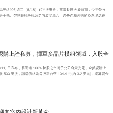
光(3406)週二（6/18）召開股東會，董事長陳天慶預期，今年營收、
著手機、智慧眼鏡等鏡頭走向玻塑混合，過去仰賴外購的模造玻璃鏡
，而近期火紅的AI應用，他則認為，未來機器人、車子都會需要視覺辨
。
2億認購上詮私募，揮軍多晶片模組領域，入股全
) 今 (11) 日宣布，將透過 100% 持股之台灣子公司奇景光電，全數認購上
普通股 500 萬股，認購價格為每股新台幣 104.4 元(約 3.2 美元)，總募資金
(約 1,600 萬美元)，此次私募完成後，奇景將持有上詮 5.3% 股權。
 迎向室內設計新革命