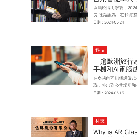
承襲疫情衝擊後，20
長 陳鎔認為，在精實
度提高等情況。
日期：2024-05-24
科技
一趟歐洲旅行
手機和AI電腦
在身邊的互聯網設備越
聯，外出到公共場所和火
效率低的感受。
日期：2024-05-15
科技
Why is AR Gl