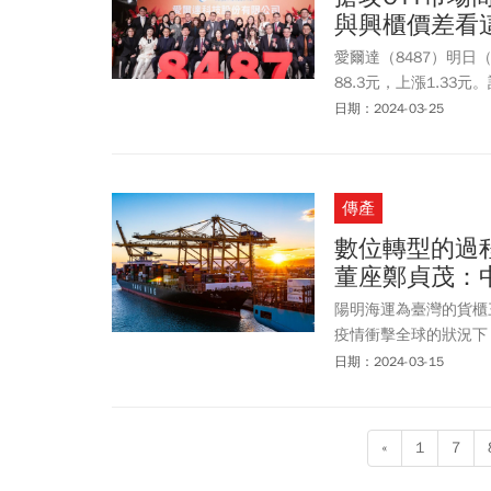
與興櫃價差看
愛爾達（8487）明日
88.3元，上漲1.3
事外，近年也全力發展
日期：2024-03-25
愛爾達曾連續取得4屆
等國際型大型運動賽會
內第一個寬頻影音入口
傳產
後創立網路付費VOD經
Hami Video與成
數位轉型的過程
視習慣改變、愛爾達深
董座鄭貞茂：
華、聯邦銀行子公司聯
注。 很多人熟知，愛爾
陽明海運為臺灣的貨櫃
資愛爾達，成為大股東
疫情衝擊全球的狀況下
的創業路程與豐沛的人
令人刮目相看的成績。
日期：2024-03-15
制後首任董事長，中華
在疫情期間也帶領陽明
策略夥伴。愛爾達原始
洋科技運輸公司」的定
英俊是她的貴人。她還
«
1
7
爾達公司名源自台達電的
的股份，也改由董事長