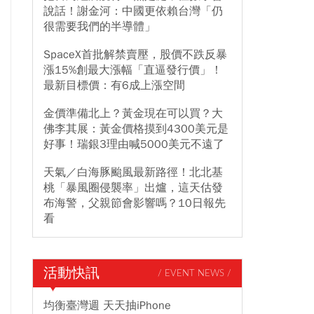
說話！謝金河：中國更依賴台灣「仍
很需要我們的半導體」
SpaceX首批解禁賣壓，股價不跌反暴
漲15%創最大漲幅「直逼發行價」！
最新目標價：有6成上漲空間
金價準備北上？黃金現在可以買？大
佛李其展：黃金價格摸到4300美元是
好事！瑞銀3理由喊5000美元不遠了
天氣／白海豚颱風最新路徑！北北基
桃「暴風圈侵襲率」出爐，這天估發
布海警，父親節會影響嗎？10日報先
看
活動快訊
/ EVENT NEWS /
均衡臺灣週 天天抽iPhone