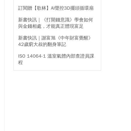
訂閱贈【歌林】AI聲控3D擺頭循環扇
新書快訊｜《打開錢意識》學會如何
與金錢相處，才能真正體現富足
新書快訊｜謝富旭《中年財富覺醒》
42歲窮大叔的翻身筆記
ISO 14064-1 溫室氣體內部查證員課
程